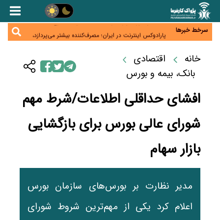
زائران اربعین نگران ارز باقی‌مانده نباشند؛ خرید دینار در
بانک‌ها و صرافی‌ها
جنگ کریدورها وارد فاز جدید شد؛ سرمایه‌گذاری ۳۴۵
میلیارد دلاری اوراسیا تا ۲۰۳۵
سرخط خبرها
پارادوکس اینترنت در ایران؛ مصرف‌کننده بیشتر می‌پردازد،
شبکه کمتر توسعه می‌یابد
تأمین سرمایه در گردش بدون خلق نقدینگی؛ نقش
جدید سیاست‌های مالیاتی در حمایت از تولید
خانه
اقتصادی
معمای تأمین ۸۰ همت معوقات بازنشستگان؛ بانک رفاه
وارد میدان شد
بانک، بیمه و بورس
افشای حداقلی اطلاعات/شرط مهم
شورای عالی بورس برای بازگشایی
بازار سهام
مدیر نظارت بر بورس‌های سازمان بورس
اعلام کرد یکی از مهم‌ترین شروط شورای