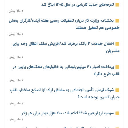
۱ روز پیش
تعرفه‌های جدید کاریابی در سال ۱۴۰۵ ابلاغ شد
احتمال اختلال ۲۴ ساعته در سامانه‌های تأمین اجتماعی
۲ ماه پیش
۱ روز پیش
بخشنامه وزارت کار درباره تعطیلات رسمی هفته آینده/کارگران بخش
آغاز اجرای پایلوت «ردا کارت» برای دانشجویان تحصیلات تکمیلی
خصوصی هم تعطیل هستند
۱ روز پیش
۱ ماه پیش
محدودیت تازه برای شبکه بانکی؛ افزایش سپرده قانونی با هدف
اختلال خدمات ۴ بانک برطرف شد/افزایش سقف انتقال وجه برای
کنترل تورم
مشتریان
۱ روز پیش
۱ ماه پیش
ترمز تولید خودرو کشیده شد؛ افت ۲۵ درصدی تیراژ ایران‌خودرو،
پرداخت اعتبار ۳۰ میلیون‌تومانی به خانوارهای دهک‌های پایین در
سایپا و پارس‌خودرو
قالب طرح «افرا»
۱ روز پیش
۲ ماه پیش
بنگاه‌داری بانک‌ها؛ مانع بزرگ خانه‌دار شدن مستأجران
شوک قیمتی تأمین اجتماعی به مشاغل آزاد؛ آیا اصلاح ساختار، نقابِ
۱ روز پیش
جبرانِ کسری بودجه است؟
۲ ماه پیش
نماینده مجلس: توسعه مرزهای زمینی به راهبرد تأمین کالاهای
اساسی تبدیل شود
سهمیه ارز اربعین ۱۴۰۵ اعلام شد؛ ۲۰۰ هزار دینار برای هر زائر
۱ روز پیش
۱ ماه پیش