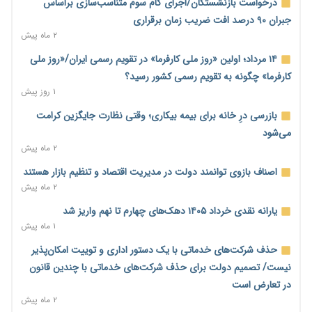
خانه کارگر قزوین: شکاف دستمزد و هزینه معیشت هر روز عمیق‌تر
درخواست بازنشستگان/اجرای گام سوم متناسب‌سازی براساس
می‌شود
جبران ۹۰ درصد افت ضریب زمان برقراری
۱ روز پیش
۲ ماه پیش
رئیس سازمان امور مالیاتی: بلاگرهای پردرآمد مشمول پرداخت
۱۴ مرداد؛ اولین «روز ملی کارفرما» در تقویم رسمی ایران/«روز ملی
مالیات هستند
کارفرما» چگونه به تقویم رسمی کشور رسید؟
۱ روز پیش
۱ روز پیش
پیش‌بینی افزایش تولید برنج؛ نیاز وارداتی کشور به ۵۰۰ هزار تن
بازرسی درِ خانه برای بیمه بیکاری؛ وقتی نظارت جایگزین کرامت
کاهش می‌یابد
می‌شود
۱ روز پیش
۲ ماه پیش
امضای تفاهم‌نامه تجاری ایران و پاکستان؛ هدف‌گذاری تجارت ۱۰
اصناف بازوی توانمند دولت در مدیریت اقتصاد و تنظیم بازار هستند
میلیارد دلاری
۲ ماه پیش
۱ روز پیش
یارانه نقدی خرداد ۱۴۰۵ دهک‌های چهارم تا نهم واریز شد
اختیارات جدید گمرکات برای تمدید ورود موقت کالا و خودرو تا
۱ ماه پیش
پایان شهریور ابلاغ شد
حذف شرکت‌های خدماتی با یک دستور اداری و توییت امکان‌پذیر
۱ روز پیش
نیست/ تصمیم دولت برای حذف شرکت‌های خدماتی با چندین قانون
فهرست کالاهای فولادی و فلزات مشمول بازگشت ۱۰۰ درصد ارز
در تعارض است
صادراتی ابلاغ شد
۲ ماه پیش