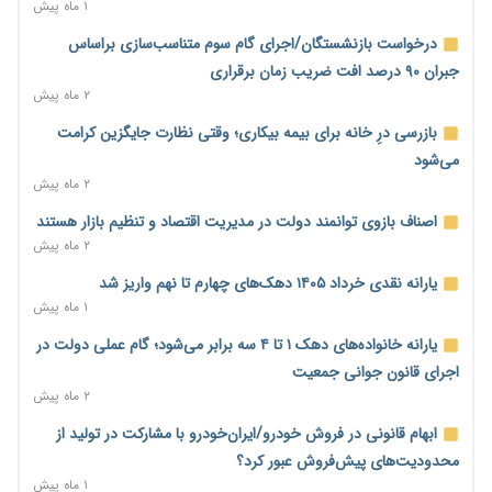
ناترازی برق ۳۰ درصد کاهش یافت؛ وعده وزارت نیرو برای رفع
۱ ماه پیش
محدودیت صنایع
درخواست بازنشستگان/اجرای گام سوم متناسب‌سازی براساس
۸ ساعت پیش
جبران ۹۰ درصد افت ضریب زمان برقراری
ورود بخش خصوصی به حکمرانی اشتغال؛ «یاوران پیشرفت»
۲ ماه پیش
امسال گسترده‌تر می‌شود
بازرسی درِ خانه برای بیمه بیکاری؛ وقتی نظارت جایگزین کرامت
۸ ساعت پیش
می‌شود
مطالبه کارگران جنوب برای پرداخت «حق جنگ»؛ از نفت و گاز تا
۲ ماه پیش
شبکه برق
اصناف بازوی توانمند دولت در مدیریت اقتصاد و تنظیم بازار هستند
۸ ساعت پیش
۲ ماه پیش
حساب‌های شرکت ملی نفت در بانک صنعت و معدن مسدود شد؛
یارانه نقدی خرداد ۱۴۰۵ دهک‌های چهارم تا نهم واریز شد
بدهی یک میلیارد دلاری
۱ ماه پیش
۸ ساعت پیش
یارانه خانواده‌های دهک ۱ تا ۴ سه برابر می‌شود؛ گام عملی دولت در
درآمد کارگزاری‌ها چقدر است؟ کانون کارگزاران اعداد منتشرشده در
اجرای قانون جوانی جمعیت
فضای مجازی را تکذیب کرد
۲ ماه پیش
۹ ساعت پیش
ابهام قانونی در فروش خودرو/ایران‌خودرو با مشارکت در تولید از
بیکاری ۷ درصدی روی کاغذ؛ آیا در واقعیت هم این چنین است؟
محدودیت‌های پیش‌فروش عبور کرد؟
۹ ساعت پیش
۱ ماه پیش