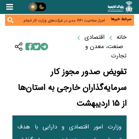
هشدار درباره کاهش عرضه مسکن اجاره‌ای؛ دولت
واحدهای خود را وارد بازار کند
رسانه تخصصی باید مطالبه‌گری، دقت و استقلال را
سرلوحه کار خود قرار دهد
سرخط خبرها
احراز صلاحیت ۱۹۴۱ مدیر در شرکت‌های وزارت کار انجام
نشده است؛ شایسته‌سالاری زیر فشار؟
صادرات محصولات آب‌بر در اوج خشکسالی؛ تراز تجاری
به چه قیمتی؟
خانه
اقتصادی
موبایل گران می‌شود؟ هزینه واردات ۱۰ برابر شد، ثبت
سفارش همچنان متوقف است
صنعت، معدن و
تجارت
تفویض صدور مجوز کار
سرمایه‌گذاران خارجی به استان‌ها
از ۱۵ اردیبهشت
وزارت امور اقتصادی و دارایی با هدف