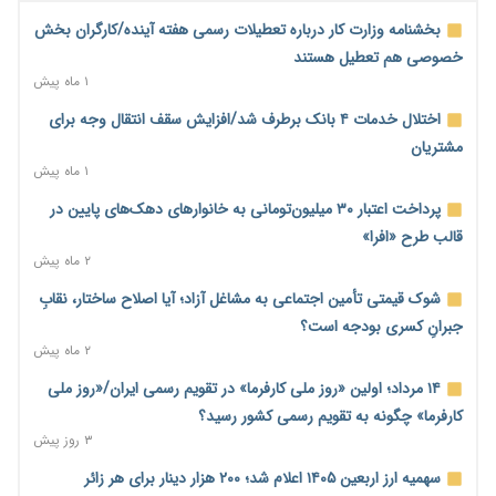
۶ ساعت پیش
بخشنامه وزارت کار درباره تعطیلات رسمی هفته آینده/کارگران بخش
مسیر تأمین مواد اولیه صنایع تسهیل شد؛ ۳۴۱۴ کد تعرفه مشمول
خصوصی هم تعطیل هستند
سهمیه جدید
۱ ماه پیش
۶ ساعت پیش
اختلال خدمات ۴ بانک برطرف شد/افزایش سقف انتقال وجه برای
منابع صندوق ملی مسکن به متقاضیان رسید؛ اولویت با پروژه‌های
مشتریان
بالای ۸۰ درصد پیشرفت
۱ ماه پیش
۷ ساعت پیش
پرداخت اعتبار ۳۰ میلیون‌تومانی به خانوارهای دهک‌های پایین در
هشدار درباره آینده صندوق‌های بازنشستگی؛ اعتماد بیمه‌پردازان را
قالب طرح «افرا»
قربانی نکنیم
۲ ماه پیش
۷ ساعت پیش
شوک قیمتی تأمین اجتماعی به مشاغل آزاد؛ آیا اصلاح ساختار، نقابِ
ترمیم مزد در راه است؟ تأکید بر افزایش مزد پایه و شفافیت سبد
جبرانِ کسری بودجه است؟
معیشت
۲ ماه پیش
۸ ساعت پیش
۱۴ مرداد؛ اولین «روز ملی کارفرما» در تقویم رسمی ایران/«روز ملی
وام بدون رتبه اعتباری؛ صندوق کارآفرینی امید از حمایت متفاوت
کارفرما» چگونه به تقویم رسمی کشور رسید؟
خود می‌گوید
۳ روز پیش
۸ ساعت پیش
سهمیه ارز اربعین ۱۴۰۵ اعلام شد؛ ۲۰۰ هزار دینار برای هر زائر