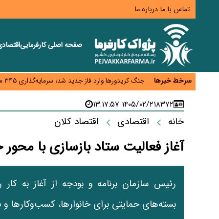
تماس با ما
درباره ما
صفحه اصلی
کارفرمایی
اقتصاد
زائران اربعین نگران ارز باقی‌مانده نباشند؛ خرید دینار د
جنگ کریدورها وارد فاز جدید شد؛ سرمایه‌گذاری ۳۴۵ میلیارد دلاری اوراسیا تا ۲۰۳۵
سرخط خبرها
پارادوکس اینترنت در ایران؛ مصرف‌کننده بیشتر می‌پرداز
۱۴۰۵/۰۲/۲۱ ۱۳:۱۷:۵۷
۸۳۷۲
تأمین سرمایه در گردش بدون خلق نقدینگی؛ نقش جدید
معمای تأمین ۸۰ همت معوقات بازنشستگان؛ بانک رفاه وارد میدان شد
خانه
اقتصادی
اقتصاد کلان
آغاز فعالیت ستاد بازسازی با محور 
رئیس سازمان برنامه و بودجه از آغاز به کار ر
بسته‌های حمایتی برای خانوارها، کسب‌وکارها و 