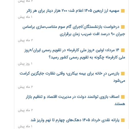
۲ ماه پیش
نماینده مجلس: توسعه مرزهای زمینی به راهبرد تأمین کالاهای
سهمیه ارز اربعین ۱۴۰۵ اعلام شد؛ ۲۰۰ هزار دینار برای هر زائر
اساسی تبدیل شود
۱ ماه پیش
۱ روز پیش
درخواست بازنشستگان/اجرای گام سوم متناسب‌سازی براساس
خانه کارگر قزوین: شکاف دستمزد و هزینه معیشت هر روز عمیق‌تر
جبران ۹۰ درصد افت ضریب زمان برقراری
می‌شود
۲ ماه پیش
۱ روز پیش
۱۴ مرداد؛ اولین «روز ملی کارفرما» در تقویم رسمی ایران/«روز
رئیس سازمان امور مالیاتی: بلاگرهای پردرآمد مشمول پرداخت
ملی کارفرما» چگونه به تقویم رسمی کشور رسید؟
مالیات هستند
۱ روز پیش
۱ روز پیش
بازرسی درِ خانه برای بیمه بیکاری؛ وقتی نظارت جایگزین کرامت
پیش‌بینی افزایش تولید برنج؛ نیاز وارداتی کشور به ۵۰۰ هزار تن
می‌شود
کاهش می‌یابد
۲ ماه پیش
۱ روز پیش
اصناف بازوی توانمند دولت در مدیریت اقتصاد و تنظیم بازار
امضای تفاهم‌نامه تجاری ایران و پاکستان؛ هدف‌گذاری تجارت ۱۰
هستند
میلیارد دلاری
۲ ماه پیش
۱ روز پیش
یارانه نقدی خرداد ۱۴۰۵ دهک‌های چهارم تا نهم واریز شد
اختیارات جدید گمرکات برای تمدید ورود موقت کالا و خودرو تا
۱ ماه پیش
پایان شهریور ابلاغ شد