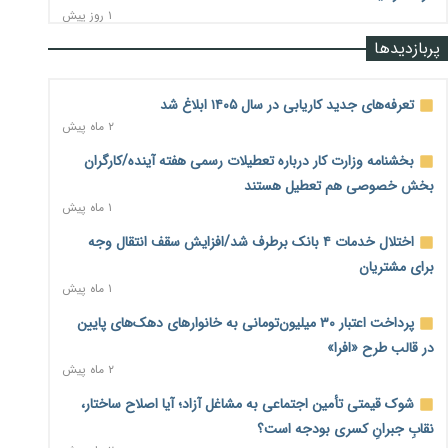
۱ روز پیش
پربازدیدها
رشد ۷۵ هزار میلیاردی بازار خرید اعتباری؛ فین‌تک‌ها وارد میدان
شدند
۱ روز پیش
تعرفه‌های جدید کاریابی در سال ۱۴۰۵ ابلاغ شد
۲ ماه پیش
احتمال اختلال ۲۴ ساعته در سامانه‌های تأمین اجتماعی
۱ روز پیش
بخشنامه وزارت کار درباره تعطیلات رسمی هفته آینده/کارگران
بخش خصوصی هم تعطیل هستند
آغاز اجرای پایلوت «ردا کارت» برای دانشجویان تحصیلات تکمیلی
۱ ماه پیش
۱ روز پیش
اختلال خدمات ۴ بانک برطرف شد/افزایش سقف انتقال وجه
محدودیت تازه برای شبکه بانکی؛ افزایش سپرده قانونی با هدف
برای مشتریان
کنترل تورم
۱ ماه پیش
۱ روز پیش
پرداخت اعتبار ۳۰ میلیون‌تومانی به خانوارهای دهک‌های پایین
ترمز تولید خودرو کشیده شد؛ افت ۲۵ درصدی تیراژ ایران‌خودرو،
در قالب طرح «افرا»
سایپا و پارس‌خودرو
۲ ماه پیش
۱ روز پیش
شوک قیمتی تأمین اجتماعی به مشاغل آزاد؛ آیا اصلاح ساختار،
بنگاه‌داری بانک‌ها؛ مانع بزرگ خانه‌دار شدن مستأجران
۱ روز پیش
نقابِ جبرانِ کسری بودجه است؟