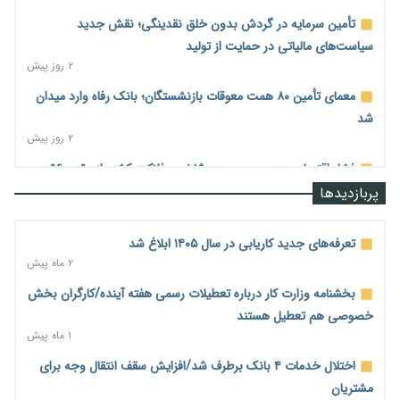
تأمین سرمایه در گردش بدون خلق نقدینگی؛ نقش جدید
سیاست‌های مالیاتی در حمایت از تولید
۲ روز پیش
معمای تأمین ۸۰ همت معوقات بازنشستگان؛ بانک رفاه وارد میدان
شد
۲ روز پیش
فشار اقتصادی در مسیر صعود؛ شاخص فلاکت کشور از ۹۰ به ۹۶
درصد رسید
پربازدیدها
۲ روز پیش
رشد ۷۵ هزار میلیاردی بازار خرید اعتباری؛ فین‌تک‌ها وارد میدان
تعرفه‌های جدید کاریابی در سال ۱۴۰۵ ابلاغ شد
شدند
۲ ماه پیش
۲ روز پیش
بخشنامه وزارت کار درباره تعطیلات رسمی هفته آینده/کارگران بخش
احتمال اختلال ۲۴ ساعته در سامانه‌های تأمین اجتماعی
خصوصی هم تعطیل هستند
۲ روز پیش
۱ ماه پیش
آغاز اجرای پایلوت «ردا کارت» برای دانشجویان تحصیلات تکمیلی
اختلال خدمات ۴ بانک برطرف شد/افزایش سقف انتقال وجه برای
۲ روز پیش
مشتریان