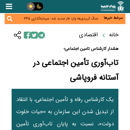
همایش و مسابقه نذری ماه صفر برگزار شد
زائران اربعین نگران ارز باقی‌مانده نباشند؛ خرید دینار در
بانک‌ها و صرافی‌ها
جنگ کریدورها وارد فاز جدید شد؛ سرمایه‌گذاری ۳۴۵
سرخط خبرها
میلیارد دلاری اوراسیا تا ۲۰۳۵
پارادوکس اینترنت در ایران؛ مصرف‌کننده بیشتر می‌پردازد،
شبکه کمتر توسعه می‌یابد
خانه
اقتصادی
تأمین سرمایه در گردش بدون خلق نقدینگی؛ نقش
جدید سیاست‌های مالیاتی در حمایت از تولید
هشدار کارشناس تامین اجتماعی؛
تاب‌آوری تأمین اجتماعی در
آستانه فروپاشی
یک کارشناس رفاه و تأمین اجتماعی، با انتقاد
از تبدیل شدن این سازمان به «حیات خلوت
دولت»، نسبت به پایان تاب‌آوری تأمین