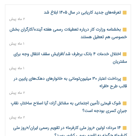
۲ ساعت پیش
همایش و مسابقه نذری ماه صفر برگزار شد
تعرفه‌های جدید کاریابی در سال ۱۴۰۵ ابلاغ شد
۱۹ ساعت پیش
۲ ماه پیش
زائران اربعین نگران ارز باقی‌مانده نباشند؛ خرید دینار در بانک‌ها و
بخشنامه وزارت کار درباره تعطیلات رسمی هفته آینده/کارگران بخش
صرافی‌ها
خصوصی هم تعطیل هستند
۲ روز پیش
۱ ماه پیش
جنگ کریدورها وارد فاز جدید شد؛ سرمایه‌گذاری ۳۴۵ میلیارد دلاری
اختلال خدمات ۴ بانک برطرف شد/افزایش سقف انتقال وجه برای
اوراسیا تا ۲۰۳۵
مشتریان
۲ روز پیش
۱ ماه پیش
پارادوکس اینترنت در ایران؛ مصرف‌کننده بیشتر می‌پردازد، شبکه
پرداخت اعتبار ۳۰ میلیون‌تومانی به خانوارهای دهک‌های پایین در
کمتر توسعه می‌یابد
قالب طرح «افرا»
۲ روز پیش
۲ ماه پیش
تأمین سرمایه در گردش بدون خلق نقدینگی؛ نقش جدید
شوک قیمتی تأمین اجتماعی به مشاغل آزاد؛ آیا اصلاح ساختار، نقابِ
سیاست‌های مالیاتی در حمایت از تولید
جبرانِ کسری بودجه است؟
۲ روز پیش
۲ ماه پیش
معمای تأمین ۸۰ همت معوقات بازنشستگان؛ بانک رفاه وارد میدان
۱۴ مرداد؛ اولین «روز ملی کارفرما» در تقویم رسمی ایران/«روز ملی
شد
کارفرما» چگونه به تقویم رسمی کشور رسید؟