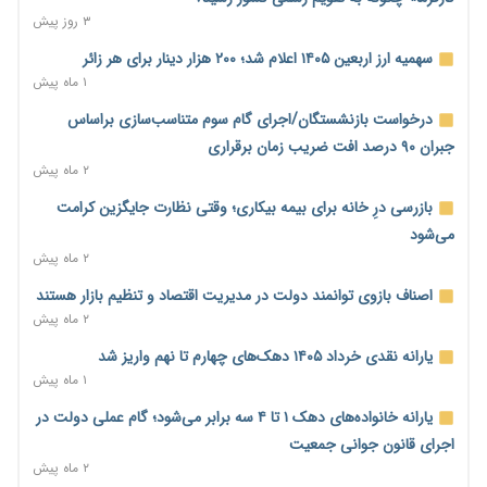
۲ روز پیش
۳ روز پیش
فشار اقتصادی در مسیر صعود؛ شاخص فلاکت کشور از ۹۰ به ۹۶
سهمیه ارز اربعین ۱۴۰۵ اعلام شد؛ ۲۰۰ هزار دینار برای هر زائر
درصد رسید
۱ ماه پیش
۲ روز پیش
درخواست بازنشستگان/اجرای گام سوم متناسب‌سازی براساس
رشد ۷۵ هزار میلیاردی بازار خرید اعتباری؛ فین‌تک‌ها وارد میدان
جبران ۹۰ درصد افت ضریب زمان برقراری
شدند
۲ ماه پیش
۲ روز پیش
بازرسی درِ خانه برای بیمه بیکاری؛ وقتی نظارت جایگزین کرامت
احتمال اختلال ۲۴ ساعته در سامانه‌های تأمین اجتماعی
می‌شود
۲ روز پیش
۲ ماه پیش
آغاز اجرای پایلوت «ردا کارت» برای دانشجویان تحصیلات تکمیلی
اصناف بازوی توانمند دولت در مدیریت اقتصاد و تنظیم بازار هستند
۲ روز پیش
۲ ماه پیش
محدودیت تازه برای شبکه بانکی؛ افزایش سپرده قانونی با هدف
یارانه نقدی خرداد ۱۴۰۵ دهک‌های چهارم تا نهم واریز شد
کنترل تورم
۱ ماه پیش
۲ روز پیش
یارانه خانواده‌های دهک ۱ تا ۴ سه برابر می‌شود؛ گام عملی دولت در
ترمز تولید خودرو کشیده شد؛ افت ۲۵ درصدی تیراژ ایران‌خودرو،
اجرای قانون جوانی جمعیت
سایپا و پارس‌خودرو
۲ ماه پیش