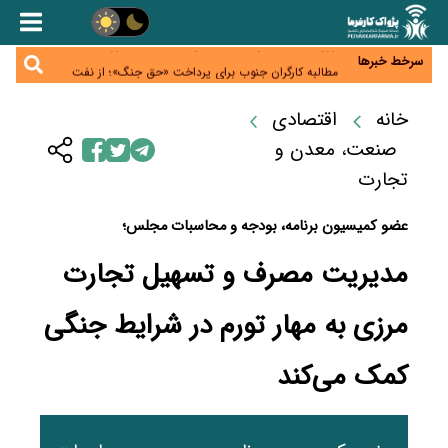
ناترازی برق ۳۰ درصد کاهش یافت؛ وعده وزارت نیرو
برای رفع محدودیت صنایع
ورود بخش خصوصی به حکمرانی اشتغال؛ «یاوران
پیشرفت» امسال گسترده‌تر می‌شود
سرخط خبرها
مطالبه کارگران جنوب برای پرداخت «حق جنگ»؛ از نفت
و گاز تا شبکه برق
حساب‌های شرکت ملی نفت در بانک صنعت و معدن
مسدود شد؛ بدهی یک میلیارد دلاری
خانه
اقتصادی
درآمد کارگزاری‌ها چقدر است؟ کانون کارگزاران اعداد
منتشرشده در فضای مجازی را تکذیب کرد
صنعت، معدن و
تجارت
عضو کمیسیون برنامه، بودجه و محاسبات مجلس؛
مدیریت مصرف و تسهیل تجارت
مرزی به مهار تورم در شرایط جنگی
کمک می‌کند