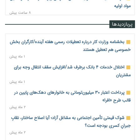
مواد اولیه
۸ ساعت پیش
قیمت مسکن در دست سازنده‌های خرد؛ چگونه «عددسازی» بازار
پربازدیدها
ملک را ملتهب می‌کند؟
۸ ساعت پیش
بخشنامه وزارت کار درباره تعطیلات رسمی هفته آینده/کارگران بخش
مسیر تأمین مواد اولیه صنایع تسهیل شد؛ ۳۴۱۴ کد تعرفه مشمول
خصوصی هم تعطیل هستند
سهمیه جدید
۱ ماه پیش
۸ ساعت پیش
اختلال خدمات ۴ بانک برطرف شد/افزایش سقف انتقال وجه برای
منابع صندوق ملی مسکن به متقاضیان رسید؛ اولویت با پروژه‌های
مشتریان
بالای ۸۰ درصد پیشرفت
۱ ماه پیش
۹ ساعت پیش
پرداخت اعتبار ۳۰ میلیون‌تومانی به خانوارهای دهک‌های پایین در
هشدار درباره آینده صندوق‌های بازنشستگی؛ اعتماد بیمه‌پردازان را
قالب طرح «افرا»
قربانی نکنیم
۲ ماه پیش
۹ ساعت پیش
شوک قیمتی تأمین اجتماعی به مشاغل آزاد؛ آیا اصلاح ساختار، نقابِ
ترمیم مزد در راه است؟ تأکید بر افزایش مزد پایه و شفافیت سبد
جبرانِ کسری بودجه است؟
معیشت
۲ ماه پیش
۹ ساعت پیش