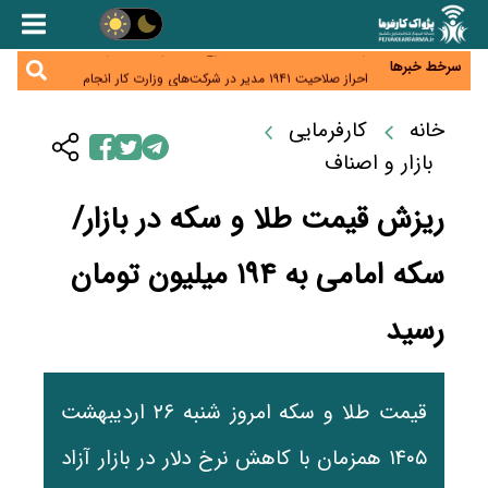
هشدار درباره کاهش عرضه مسکن اجاره‌ای؛ دولت
واحدهای خود را وارد بازار کند
رسانه تخصصی باید مطالبه‌گری، دقت و استقلال را
سرلوحه کار خود قرار دهد
سرخط خبرها
احراز صلاحیت ۱۹۴۱ مدیر در شرکت‌های وزارت کار انجام
نشده است؛ شایسته‌سالاری زیر فشار؟
صادرات محصولات آب‌بر در اوج خشکسالی؛ تراز تجاری
به چه قیمتی؟
خانه
کارفرمایی
موبایل گران می‌شود؟ هزینه واردات ۱۰ برابر شد، ثبت
سفارش همچنان متوقف است
بازار و اصناف
ریزش قیمت طلا و سکه در بازار/
سکه امامی به ۱۹۴ میلیون تومان
رسید
قیمت طلا و سکه امروز شنبه ۲۶ اردیبهشت
۱۴۰۵ همزمان با کاهش نرخ دلار در بازار آزاد