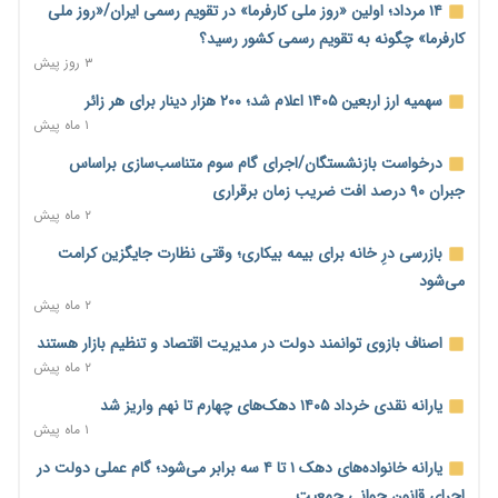
۱۴ مرداد؛ اولین «روز ملی کارفرما» در تقویم رسمی ایران/«روز ملی
وام بدون رتبه اعتباری؛ صندوق کارآفرینی امید از حمایت متفاوت
کارفرما» چگونه به تقویم رسمی کشور رسید؟
خود می‌گوید
۳ روز پیش
۱۰ ساعت پیش
سهمیه ارز اربعین ۱۴۰۵ اعلام شد؛ ۲۰۰ هزار دینار برای هر زائر
ناترازی برق ۳۰ درصد کاهش یافت؛ وعده وزارت نیرو برای رفع
۱ ماه پیش
محدودیت صنایع
درخواست بازنشستگان/اجرای گام سوم متناسب‌سازی براساس
۱۰ ساعت پیش
جبران ۹۰ درصد افت ضریب زمان برقراری
ورود بخش خصوصی به حکمرانی اشتغال؛ «یاوران پیشرفت»
۲ ماه پیش
امسال گسترده‌تر می‌شود
بازرسی درِ خانه برای بیمه بیکاری؛ وقتی نظارت جایگزین کرامت
۱۰ ساعت پیش
می‌شود
مطالبه کارگران جنوب برای پرداخت «حق جنگ»؛ از نفت و گاز تا
۲ ماه پیش
شبکه برق
اصناف بازوی توانمند دولت در مدیریت اقتصاد و تنظیم بازار هستند
۱۰ ساعت پیش
۲ ماه پیش
حساب‌های شرکت ملی نفت در بانک صنعت و معدن مسدود شد؛
یارانه نقدی خرداد ۱۴۰۵ دهک‌های چهارم تا نهم واریز شد
بدهی یک میلیارد دلاری
۱ ماه پیش
۱۰ ساعت پیش
یارانه خانواده‌های دهک ۱ تا ۴ سه برابر می‌شود؛ گام عملی دولت در
درآمد کارگزاری‌ها چقدر است؟ کانون کارگزاران اعداد منتشرشده در
اجرای قانون جوانی جمعیت