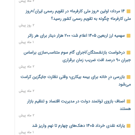
۲ ماه پیش
بنگاه‌داری بانک‌ها؛ مانع بزرگ خانه‌دار شدن مستأجران
۲ روز پیش
۱۴ مرداد؛ اولین «روز ملی کارفرما» در تقویم رسمی ایران/«روز
ملی کارفرما» چگونه به تقویم رسمی کشور رسید؟
نماینده مجلس: توسعه مرزهای زمینی به راهبرد تأمین کالاهای
۲ روز پیش
اساسی تبدیل شود
۲ روز پیش
سهمیه ارز اربعین ۱۴۰۵ اعلام شد؛ ۲۰۰ هزار دینار برای هر زائر
۱ ماه پیش
خانه کارگر قزوین: شکاف دستمزد و هزینه معیشت هر روز عمیق‌تر
درخواست بازنشستگان/اجرای گام سوم متناسب‌سازی براساس
می‌شود
۲ روز پیش
جبران ۹۰ درصد افت ضریب زمان برقراری
۲ ماه پیش
رئیس سازمان امور مالیاتی: بلاگرهای پردرآمد مشمول پرداخت
بازرسی درِ خانه برای بیمه بیکاری؛ وقتی نظارت جایگزین کرامت
مالیات هستند
۲ روز پیش
می‌شود
۲ ماه پیش
پیش‌بینی افزایش تولید برنج؛ نیاز وارداتی کشور به ۵۰۰ هزار تن
اصناف بازوی توانمند دولت در مدیریت اقتصاد و تنظیم بازار
کاهش می‌یابد
۲ روز پیش
هستند
۲ ماه پیش
امضای تفاهم‌نامه تجاری ایران و پاکستان؛ هدف‌گذاری تجارت ۱۰
یارانه نقدی خرداد ۱۴۰۵ دهک‌های چهارم تا نهم واریز شد
میلیارد دلاری
۱ ماه پیش
۲ روز پیش