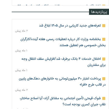
فشار اقتصادی در مسیر صعود؛ شاخص فلاکت کشور از ۹۰ به ۹۶
پربازدیدها
درصد رسید
۲ روز پیش
تعرفه‌های جدید کاریابی در سال ۱۴۰۵ ابلاغ شد
رشد ۷۵ هزار میلیاردی بازار خرید اعتباری؛ فین‌تک‌ها وارد میدان
۲ ماه پیش
شدند
۲ روز پیش
بخشنامه وزارت کار درباره تعطیلات رسمی هفته آینده/کارگران
بخش خصوصی هم تعطیل هستند
احتمال اختلال ۲۴ ساعته در سامانه‌های تأمین اجتماعی
۱ ماه پیش
۲ روز پیش
اختلال خدمات ۴ بانک برطرف شد/افزایش سقف انتقال وجه
آغاز اجرای پایلوت «ردا کارت» برای دانشجویان تحصیلات تکمیلی
۲ روز پیش
برای مشتریان
۱ ماه پیش
محدودیت تازه برای شبکه بانکی؛ افزایش سپرده قانونی با هدف
پرداخت اعتبار ۳۰ میلیون‌تومانی به خانوارهای دهک‌های پایین
کنترل تورم
۲ روز پیش
در قالب طرح «افرا»
۲ ماه پیش
ترمز تولید خودرو کشیده شد؛ افت ۲۵ درصدی تیراژ ایران‌خودرو،
شوک قیمتی تأمین اجتماعی به مشاغل آزاد؛ آیا اصلاح ساختار،
سایپا و پارس‌خودرو
۲ روز پیش
نقابِ جبرانِ کسری بودجه است؟