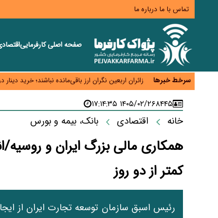
تماس با ما
درباره ما
صفحه اصلی
کارفرمایی
اقتصاد
همایش و مسابقه نذری ماه صفر برگزار شد
زائران اربعین نگران ارز باقی‌مانده نباشند؛ خرید دینار د
سرخط خبرها
جنگ کریدورها وارد فاز جدید شد؛ سرمایه‌گذاری ۳۴۵ میلیارد دلاری اوراسیا تا ۲۰۳۵
۱۴۰۵/۰۲/۲۶ ۱۷:۱۴:۳۵
۸۴۴۵
پارادوکس اینترنت در ایران؛ مصرف‌کننده بیشتر می‌پرداز
تأمین سرمایه در گردش بدون خلق نقدینگی؛ نقش جدید
خانه
اقتصادی
بانک، بیمه و بورس
همکاری مالی بزرگ ایران و روسیه/ان
کمتر از دو روز
رئیس اسبق سازمان توسعه تجارت ایران از ایجاد 