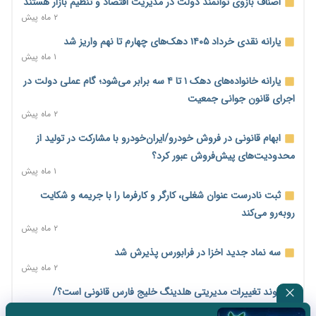
ملک را ملتهب می‌کند؟
اصناف بازوی توانمند دولت در مدیریت اقتصاد و تنظیم بازار هستند
۲۳ ساعت پیش
۲ ماه پیش
مسیر تأمین مواد اولیه صنایع تسهیل شد؛ ۳۴۱۴ کد تعرفه مشمول
یارانه نقدی خرداد ۱۴۰۵ دهک‌های چهارم تا نهم واریز شد
سهمیه جدید
۱ ماه پیش
۲۳ ساعت پیش
یارانه خانواده‌های دهک ۱ تا ۴ سه برابر می‌شود؛ گام عملی دولت در
منابع صندوق ملی مسکن به متقاضیان رسید؛ اولویت با پروژه‌های
اجرای قانون جوانی جمعیت
بالای ۸۰ درصد پیشرفت
۲ ماه پیش
۱ روز پیش
ابهام قانونی در فروش خودرو/ایران‌خودرو با مشارکت در تولید از
هشدار درباره آینده صندوق‌های بازنشستگی؛ اعتماد بیمه‌پردازان را
محدودیت‌های پیش‌فروش عبور کرد؟
قربانی نکنیم
۱ ماه پیش
۱ روز پیش
ثبت نادرست عنوان شغلی، کارگر و کارفرما را با جریمه و شکایت
ترمیم مزد در راه است؟ تأکید بر افزایش مزد پایه و شفافیت سبد
روبه‌رو می‌کند
معیشت
۲ ماه پیش
۱ روز پیش
سه نماد جدید اخزا در فرابورس پذیرش شد
وام بدون رتبه اعتباری؛ صندوق کارآفرینی امید از حمایت متفاوت
۲ ماه پیش
خود می‌گوید
روند تغییرات مدیریتی هلدینگ خلیج فارس قانونی است؟/
۱ روز پیش
روایت‌های متناقض و نگرانی سهامداران