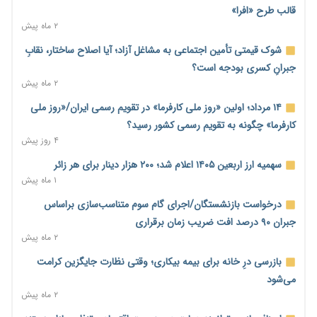
قالب طرح «افرا»
رسانه تخصصی باید مطالبه‌گری، دقت و استقلال را سرلوحه کار خود
۲ ماه پیش
قرار دهد
۲۲ ساعت پیش
شوک قیمتی تأمین اجتماعی به مشاغل آزاد؛ آیا اصلاح ساختار، نقابِ
جبرانِ کسری بودجه است؟
احراز صلاحیت ۱۹۴۱ مدیر در شرکت‌های وزارت کار انجام نشده است؛
۲ ماه پیش
شایسته‌سالاری زیر فشار؟
۲۲ ساعت پیش
۱۴ مرداد؛ اولین «روز ملی کارفرما» در تقویم رسمی ایران/«روز ملی
کارفرما» چگونه به تقویم رسمی کشور رسید؟
صادرات محصولات آب‌بر در اوج خشکسالی؛ تراز تجاری به چه
۴ روز پیش
قیمتی؟
۲۲ ساعت پیش
سهمیه ارز اربعین ۱۴۰۵ اعلام شد؛ ۲۰۰ هزار دینار برای هر زائر
۱ ماه پیش
موبایل گران می‌شود؟ هزینه واردات ۱۰ برابر شد، ثبت سفارش
همچنان متوقف است
درخواست بازنشستگان/اجرای گام سوم متناسب‌سازی براساس
۲۳ ساعت پیش
جبران ۹۰ درصد افت ضریب زمان برقراری
۲ ماه پیش
کارخانه‌ها ایستادند؛ تولیدکنندگان همچنان زیر فشار خسارت و تأمین
مواد اولیه
بازرسی درِ خانه برای بیمه بیکاری؛ وقتی نظارت جایگزین کرامت
۲۳ ساعت پیش
می‌شود
۲ ماه پیش
قیمت مسکن در دست سازنده‌های خرد؛ چگونه «عددسازی» بازار