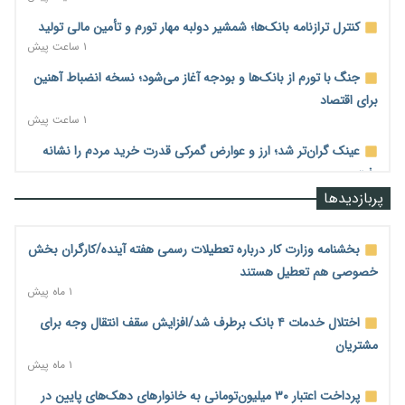
کنترل ترازنامه بانک‌ها؛ شمشیر دولبه مهار تورم و تأمین مالی تولید
۱ ساعت پیش
جنگ با تورم از بانک‌ها و بودجه آغاز می‌شود؛ نسخه انضباط آهنین
برای اقتصاد
۱ ساعت پیش
عینک گران‌تر شد؛ ارز و عوارض گمرکی قدرت خرید مردم را نشانه
رفت
۱ ساعت پیش
پربازدیدها
اطمینان وزیر جهاد از تأمین کالاهای اساسی؛ «نگران نباشید»
۲ ساعت پیش
بخشنامه وزارت کار درباره تعطیلات رسمی هفته آینده/کارگران بخش
خصوصی هم تعطیل هستند
پیام‌رسان‌های ایرانی در مسیر ورود به بورس؛ عرضه اولیه یک
۱ ماه پیش
شرکت هوش مصنوعی در راه است
۲ ساعت پیش
اختلال خدمات ۴ بانک برطرف شد/افزایش سقف انتقال وجه برای
مشتریان
هشدار درباره کاهش عرضه مسکن اجاره‌ای؛ دولت واحدهای خود را
۱ ماه پیش
وارد بازار کند
۲۲ ساعت پیش
پرداخت اعتبار ۳۰ میلیون‌تومانی به خانوارهای دهک‌های پایین در