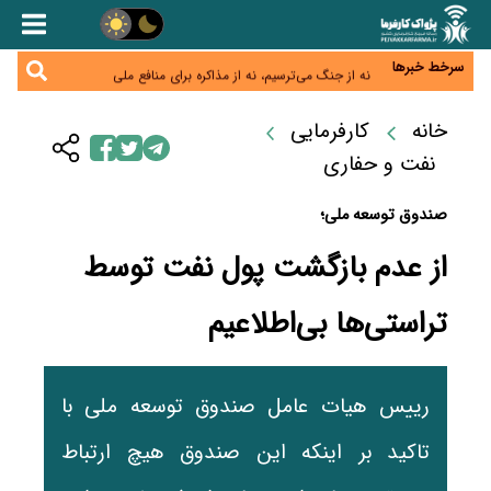
یک سال پرچالش اینترنت/دولت چهاردهم از محدودیت
به سمت توسعه زیرساخت رفت
هشدار دیوان محاسبات درباره حساب‌های خارج از خزانه؛
۱۲۴ حساب ارزی در تیررس نظارت
سرخط خبرها
نه از جنگ می‌ترسیم، نه از مذاکره برای منافع ملی
فرمول تازه مستمری در راه است؛ کارگران بازنده اصلاحات
تأمین اجتماعی؟
خانه
کارفرمایی
کنترل ترازنامه بانک‌ها؛ شمشیر دولبه مهار تورم و تأمین
مالی تولید
نفت و حفاری
صندوق توسعه ملی؛
از عدم بازگشت پول نفت توسط
تراستی‌ها بی‌اطلاعیم
رییس هیات عامل صندوق توسعه ملی با
تاکید بر اینکه این صندوق هیچ ارتباط