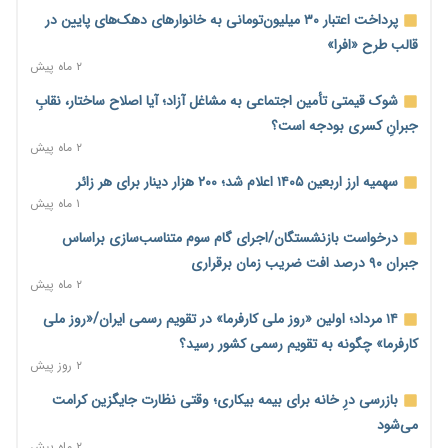
ترمز تولید خودرو کشیده شد؛ افت ۲۵ درصدی تیراژ ایران‌خودرو،
پرداخت اعتبار ۳۰ میلیون‌تومانی به خانوارهای دهک‌های پایین در
سایپا و پارس‌خودرو
قالب طرح «افرا»
۱ روز پیش
۲ ماه پیش
بنگاه‌داری بانک‌ها؛ مانع بزرگ خانه‌دار شدن مستأجران
شوک قیمتی تأمین اجتماعی به مشاغل آزاد؛ آیا اصلاح ساختار، نقابِ
۱ روز پیش
جبرانِ کسری بودجه است؟
۲ ماه پیش
نماینده مجلس: توسعه مرزهای زمینی به راهبرد تأمین کالاهای
اساسی تبدیل شود
سهمیه ارز اربعین ۱۴۰۵ اعلام شد؛ ۲۰۰ هزار دینار برای هر زائر
۱ روز پیش
۱ ماه پیش
خانه کارگر قزوین: شکاف دستمزد و هزینه معیشت هر روز عمیق‌تر
درخواست بازنشستگان/اجرای گام سوم متناسب‌سازی براساس
می‌شود
جبران ۹۰ درصد افت ضریب زمان برقراری
۱ روز پیش
۲ ماه پیش
رئیس سازمان امور مالیاتی: بلاگرهای پردرآمد مشمول پرداخت
۱۴ مرداد؛ اولین «روز ملی کارفرما» در تقویم رسمی ایران/«روز ملی
مالیات هستند
کارفرما» چگونه به تقویم رسمی کشور رسید؟
۱ روز پیش
۲ روز پیش
پیش‌بینی افزایش تولید برنج؛ نیاز وارداتی کشور به ۵۰۰ هزار تن
بازرسی درِ خانه برای بیمه بیکاری؛ وقتی نظارت جایگزین کرامت
کاهش می‌یابد
می‌شود
۱ روز پیش
۲ ماه پیش