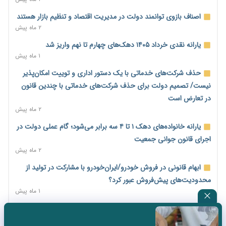
امضای تفاهم‌نامه تجاری ایران و پاکستان؛ هدف‌گذاری تجارت ۱۰
اصناف بازوی توانمند دولت در مدیریت اقتصاد و تنظیم بازار هستند
میلیارد دلاری
۲ ماه پیش
۱ روز پیش
یارانه نقدی خرداد ۱۴۰۵ دهک‌های چهارم تا نهم واریز شد
اختیارات جدید گمرکات برای تمدید ورود موقت کالا و خودرو تا
۱ ماه پیش
پایان شهریور ابلاغ شد
حذف شرکت‌های خدماتی با یک دستور اداری و توییت امکان‌پذیر
۱ روز پیش
نیست/ تصمیم دولت برای حذف شرکت‌های خدماتی با چندین قانون
فهرست کالاهای فولادی و فلزات مشمول بازگشت ۱۰۰ درصد ارز
در تعارض است
صادراتی ابلاغ شد
۲ ماه پیش
۱ روز پیش
یارانه خانواده‌های دهک ۱ تا ۴ سه برابر می‌شود؛ گام عملی دولت در
مرحله سیزدهم کالابرگ در سایه تورم؛ قدرت خرید یارانه یک‌میلیونی
اجرای قانون جوانی جمعیت
بیش از پیش آب رفت
۲ ماه پیش
۱ روز پیش
ابهام قانونی در فروش خودرو/ایران‌خودرو با مشارکت در تولید از
۱۴ مرداد؛ اولین «روز ملی کارفرما» در تقویم رسمی ایران/«روز ملی
محدودیت‌های پیش‌فروش عبور کرد؟
کارفرما» چگونه به تقویم رسمی کشور رسید؟
۱ ماه پیش
۲ روز پیش
سه نماد جدید اخزا در فرابورس پذیرش شد
سکه در یک قدمی ۱۸۵ میلیون تومان
۲ ماه پیش