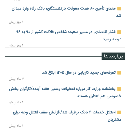
معمای تأمین ۸۰ همت معوقات بازنشستگان؛ بانک رفاه وارد میدان
شد
۱ روز پیش
فشار اقتصادی در مسیر صعود؛ شاخص فلاکت کشور از ۹۰ به ۹۶
درصد رسید
۱ روز پیش
رشد ۷۵ هزار میلیاردی بازار خرید اعتباری؛ فین‌تک‌ها وارد میدان
پربازدیدها
شدند
۱ روز پیش
تعرفه‌های جدید کاریابی در سال ۱۴۰۵ ابلاغ شد
احتمال اختلال ۲۴ ساعته در سامانه‌های تأمین اجتماعی
۲ ماه پیش
۱ روز پیش
بخشنامه وزارت کار درباره تعطیلات رسمی هفته آینده/کارگران بخش
آغاز اجرای پایلوت «ردا کارت» برای دانشجویان تحصیلات تکمیلی
خصوصی هم تعطیل هستند
۱ روز پیش
۱ ماه پیش
محدودیت تازه برای شبکه بانکی؛ افزایش سپرده قانونی با هدف
اختلال خدمات ۴ بانک برطرف شد/افزایش سقف انتقال وجه برای
کنترل تورم
مشتریان
۱ روز پیش
۱ ماه پیش