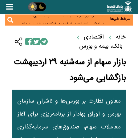
زائران اربعین نگران ارز باقی‌مانده نباشند؛ خرید دینار در
بانک‌ها و صرافی‌ها
جنگ کریدورها وارد فاز جدید شد؛ سرمایه‌گذاری ۳۴۵
میلیارد دلاری اوراسیا تا ۲۰۳۵
سرخط خبرها
پارادوکس اینترنت در ایران؛ مصرف‌کننده بیشتر می‌پردازد،
شبکه کمتر توسعه می‌یابد
تأمین سرمایه در گردش بدون خلق نقدینگی؛ نقش
خانه
اقتصادی
جدید سیاست‌های مالیاتی در حمایت از تولید
معمای تأمین ۸۰ همت معوقات بازنشستگان؛ بانک رفاه
بانک، بیمه و بورس
وارد میدان شد
بازار سهام از سه‌شنبه ۲۹ اردیبهشت
بازگشایی می‌شود
معاون نظارت بر بورس‌ها و ناشران سازمان
بورس و اوراق بهادار از برنامه‌ریزی برای آغاز
معاملات سهام، صندوق‌های سرمایه‌گذاری