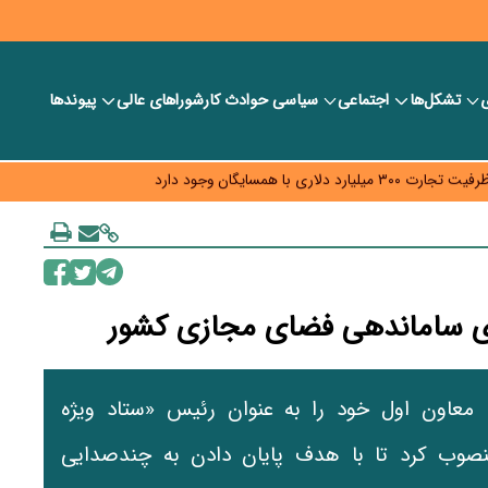
ی
تشکل‌ها
اجتماعی
سیاسی
حوادث کار
شورا‎های عالی
پیوندها
د و ویژه اقتصادی واگذار شد
با همسایگان وجود دارد
م نرسید؟
ه قیمت و سهمیه بنزین همچنان در انتظار تأمین منابع و جمع‌بندی نهایی
ای ساماندهی فضای مجازی کشور
معاون اول خود را به عنوان رئیس «ستاد ویژه
صوب کرد تا با هدف پایان دادن به چندصدایی