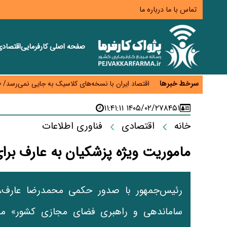
تماس با ما
درباره ما
صفحه اصلی
کارفرمایی
اقتصاد
اختیار تمدید مهلت ثبت آماری به سازمان‌های مناطق آزا
اقتصاد ایران با نسخه‌های کلاسیک به جایی نمی‌رسد/ ظرفیت تجارت ۳۰۰ میلیارد دلاری 
سرخط خبرها
درمان بیش از ۳۰ درصد حقوق بازنشستگان را می‌بلعد؛ هزینه دارو و تجهیزات ۵ برابر شد،حقوق فقط ۱.۲ برابر افزایش یافت
۱۴۰۵/۰۲/۲۷ ۱۱:۴۱:۱۱
۸۴۵۱
دام ارزان شد، گوشت نه/چرا کاهش قیمت به سفره مرد
افزایش کالابرگ در دستور کار دولت/ تصمیم‌گیری دربار
خانه
اقتصادی
فناوری اطلاعات
ماموریت ویژه پزشکیان به عارف بر
رئیس‌جمهور با صدور حکمی محمدرضا عارف، 
ساماندهی و راهبری فضای مجازی کشور» من