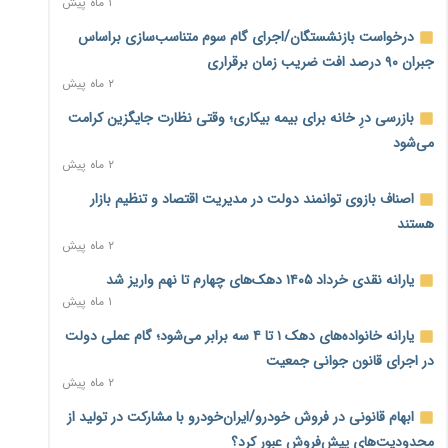
۱ ماه پیش
سمت توسعه زیرساخت رفت
۳ ساعت پیش
درخواست بازنشستگان/اجرای گام سوم متناسب‌سازی براساس
جبران ۹۰ درصد افت ضریب زمان برقراری
هشدار دیوان محاسبات درباره حساب‌های خارج از خزانه؛ ۱۲۴
۲ ماه پیش
حساب ارزی در تیررس نظارت
۳ ساعت پیش
بازرسی درِ خانه برای بیمه بیکاری؛ وقتی نظارت جایگزین کرامت
می‌شود
نه از جنگ می‌ترسیم، نه از مذاکره برای منافع ملی
۲ ماه پیش
۴ ساعت پیش
اصناف بازوی توانمند دولت در مدیریت اقتصاد و تنظیم بازار
فرمول تازه مستمری در راه است؛ کارگران بازنده اصلاحات تأمین
هستند
اجتماعی؟
۲ ماه پیش
۴ ساعت پیش
یارانه نقدی خرداد ۱۴۰۵ دهک‌های چهارم تا نهم واریز شد
کنترل ترازنامه بانک‌ها؛ شمشیر دولبه مهار تورم و تأمین مالی
۱ ماه پیش
تولید
۴ ساعت پیش
یارانه خانواده‌های دهک ۱ تا ۴ سه برابر می‌شود؛ گام عملی دولت
در اجرای قانون جوانی جمعیت
جنگ با تورم از بانک‌ها و بودجه آغاز می‌شود؛ نسخه انضباط
۲ ماه پیش
آهنین برای اقتصاد
۵ ساعت پیش
ابهام قانونی در فروش خودرو/ایران‌خودرو با مشارکت در تولید از
محدودیت‌های پیش‌فروش عبور کرد؟
عینک گران‌تر شد؛ ارز و عوارض گمرکی قدرت خرید مردم را نشانه