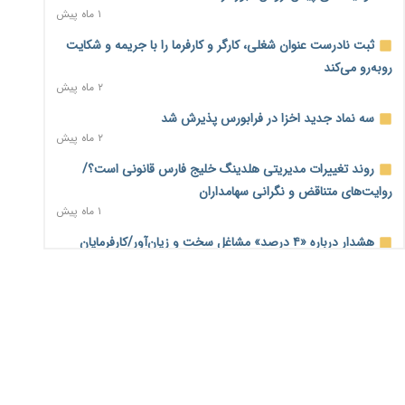
۱ ماه پیش
رفت
۵ ساعت پیش
ثبت نادرست عنوان شغلی، کارگر و کارفرما را با جریمه و شکایت
روبه‌رو می‌کند
اطمینان وزیر جهاد از تأمین کالاهای اساسی؛ «نگران نباشید»
۲ ماه پیش
۵ ساعت پیش
سه نماد جدید اخزا در فرابورس پذیرش شد
پیام‌رسان‌های ایرانی در مسیر ورود به بورس؛ عرضه اولیه یک
۲ ماه پیش
شرکت هوش مصنوعی در راه است
۵ ساعت پیش
روند تغییرات مدیریتی هلدینگ خلیج فارس قانونی است؟/
روایت‌های متناقض و نگرانی سهامداران
هشدار درباره کاهش عرضه مسکن اجاره‌ای؛ دولت واحدهای خود
۱ ماه پیش
را وارد بازار کند
۱ روز پیش
هشدار درباره «۴ درصد» مشاغل سخت و زیان‌آور/کارفرمایان
پرداخت را به بازنشستگی موکول نکنند
رسانه تخصصی باید مطالبه‌گری، دقت و استقلال را سرلوحه کار
۲ ماه پیش
خود قرار دهد
۱ روز پیش
جزئیات لایحه «نظام جدید تأمین اجتماعی»؛ آیا حق‌بیمه ۷
درصد می‌شود؟
احراز صلاحیت ۱۹۴۱ مدیر در شرکت‌های وزارت کار انجام نشده
۲ ماه پیش
است؛ شایسته‌سالاری زیر فشار؟
۱ روز پیش