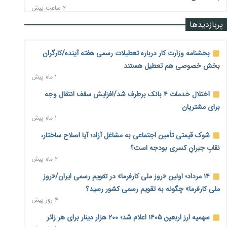
۲ ساعت پیش
پربازدیدها
نرخ سود بانکی در دوراهی تورم و رکود؛ بورس در انتظار تصمیم
سیاست‌گذار
۳ ساعت پیش
بخشنامه وزارت کار درباره تعطیلات رسمی هفته آینده/کارگران
بخش خصوصی هم تعطیل هستند
صادرات مرغ مازاد هنوز آغاز نشده است؛ چالش قیمت و
۱ ماه پیش
سیاست‌های ناپایدار در بازار جهانی
۳ ساعت پیش
اختلال خدمات ۴ بانک برطرف شد/افزایش سقف انتقال وجه
برای مشتریان
شیر صنعتی چگونه تولید می‌شود؟ پاسخ مدیر کل استاندارد به
۱ ماه پیش
شایعات فضای مجازی
۳ ساعت پیش
شوک قیمتی تأمین اجتماعی به مشاغل آزاد؛ آیا اصلاح ساختار،
نقابِ جبرانِ کسری بودجه است؟
نسخه قطعه‌سازان برای سایپا؛ خروج دولت از مدیریت پیش از
۲ ماه پیش
واگذاری
۳ ساعت پیش
۱۴ مرداد؛ اولین «روز ملی کارفرما» در تقویم رسمی ایران/«روز
ملی کارفرما» چگونه به تقویم رسمی کشور رسید؟
تجارت خارجی ایران در مسیر تسویه فرامرزی با رمزارز
۴ روز پیش
۳ ساعت پیش
سهمیه ارز اربعین ۱۴۰۵ اعلام شد؛ ۲۰۰ هزار دینار برای هر زائر
یک سال پرچالش اینترنت/دولت چهاردهم از محدودیت به