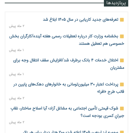
رشد ۷۵ هزار میلیاردی بازار خرید اعتباری؛ فین‌تک‌ها وارد میدان
پربازدیدها
شدند
۱ روز پیش
تعرفه‌های جدید کاریابی در سال ۱۴۰۵ ابلاغ شد
احتمال اختلال ۲۴ ساعته در سامانه‌های تأمین اجتماعی
۲ ماه پیش
۱ روز پیش
بخشنامه وزارت کار درباره تعطیلات رسمی هفته آینده/کارگران بخش
آغاز اجرای پایلوت «ردا کارت» برای دانشجویان تحصیلات تکمیلی
خصوصی هم تعطیل هستند
۱ روز پیش
۱ ماه پیش
محدودیت تازه برای شبکه بانکی؛ افزایش سپرده قانونی با هدف
اختلال خدمات ۴ بانک برطرف شد/افزایش سقف انتقال وجه برای
کنترل تورم
مشتریان
۱ روز پیش
۱ ماه پیش
ترمز تولید خودرو کشیده شد؛ افت ۲۵ درصدی تیراژ ایران‌خودرو،
پرداخت اعتبار ۳۰ میلیون‌تومانی به خانوارهای دهک‌های پایین در
سایپا و پارس‌خودرو
قالب طرح «افرا»
۱ روز پیش
۲ ماه پیش
بنگاه‌داری بانک‌ها؛ مانع بزرگ خانه‌دار شدن مستأجران
شوک قیمتی تأمین اجتماعی به مشاغل آزاد؛ آیا اصلاح ساختار، نقابِ
۱ روز پیش
جبرانِ کسری بودجه است؟
۲ ماه پیش
نماینده مجلس: توسعه مرزهای زمینی به راهبرد تأمین کالاهای
اساسی تبدیل شود
سهمیه ارز اربعین ۱۴۰۵ اعلام شد؛ ۲۰۰ هزار دینار برای هر زائر