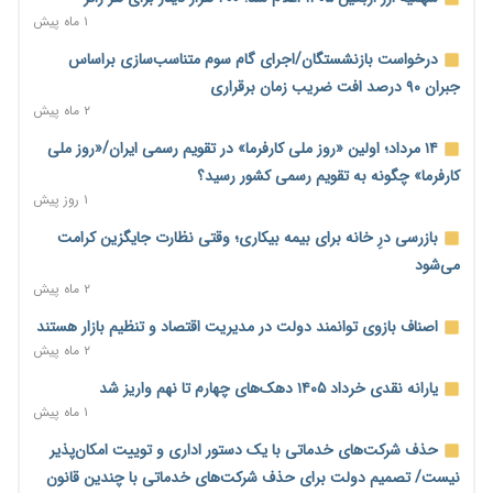
۱ روز پیش
۱ ماه پیش
خانه کارگر قزوین: شکاف دستمزد و هزینه معیشت هر روز عمیق‌تر
درخواست بازنشستگان/اجرای گام سوم متناسب‌سازی براساس
می‌شود
جبران ۹۰ درصد افت ضریب زمان برقراری
۱ روز پیش
۲ ماه پیش
رئیس سازمان امور مالیاتی: بلاگرهای پردرآمد مشمول پرداخت
۱۴ مرداد؛ اولین «روز ملی کارفرما» در تقویم رسمی ایران/«روز ملی
مالیات هستند
کارفرما» چگونه به تقویم رسمی کشور رسید؟
۱ روز پیش
۱ روز پیش
پیش‌بینی افزایش تولید برنج؛ نیاز وارداتی کشور به ۵۰۰ هزار تن
بازرسی درِ خانه برای بیمه بیکاری؛ وقتی نظارت جایگزین کرامت
کاهش می‌یابد
می‌شود
۱ روز پیش
۲ ماه پیش
امضای تفاهم‌نامه تجاری ایران و پاکستان؛ هدف‌گذاری تجارت ۱۰
اصناف بازوی توانمند دولت در مدیریت اقتصاد و تنظیم بازار هستند
میلیارد دلاری
۲ ماه پیش
۱ روز پیش
یارانه نقدی خرداد ۱۴۰۵ دهک‌های چهارم تا نهم واریز شد
اختیارات جدید گمرکات برای تمدید ورود موقت کالا و خودرو تا
۱ ماه پیش
پایان شهریور ابلاغ شد
حذف شرکت‌های خدماتی با یک دستور اداری و توییت امکان‌پذیر
۱ روز پیش
نیست/ تصمیم دولت برای حذف شرکت‌های خدماتی با چندین قانون