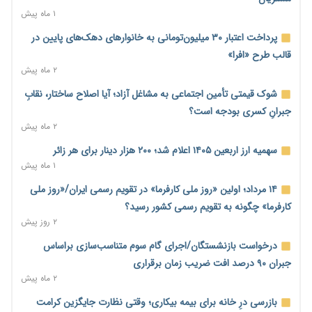
۱ روز پیش
۱ ماه پیش
ترمز تولید خودرو کشیده شد؛ افت ۲۵ درصدی تیراژ ایران‌خودرو،
پرداخت اعتبار ۳۰ میلیون‌تومانی به خانوارهای دهک‌های پایین در
سایپا و پارس‌خودرو
قالب طرح «افرا»
۱ روز پیش
۲ ماه پیش
بنگاه‌داری بانک‌ها؛ مانع بزرگ خانه‌دار شدن مستأجران
شوک قیمتی تأمین اجتماعی به مشاغل آزاد؛ آیا اصلاح ساختار، نقابِ
۱ روز پیش
جبرانِ کسری بودجه است؟
۲ ماه پیش
نماینده مجلس: توسعه مرزهای زمینی به راهبرد تأمین کالاهای
اساسی تبدیل شود
سهمیه ارز اربعین ۱۴۰۵ اعلام شد؛ ۲۰۰ هزار دینار برای هر زائر
۱ روز پیش
۱ ماه پیش
خانه کارگر قزوین: شکاف دستمزد و هزینه معیشت هر روز عمیق‌تر
۱۴ مرداد؛ اولین «روز ملی کارفرما» در تقویم رسمی ایران/«روز ملی
می‌شود
کارفرما» چگونه به تقویم رسمی کشور رسید؟
۱ روز پیش
۲ روز پیش
رئیس سازمان امور مالیاتی: بلاگرهای پردرآمد مشمول پرداخت
درخواست بازنشستگان/اجرای گام سوم متناسب‌سازی براساس
مالیات هستند
جبران ۹۰ درصد افت ضریب زمان برقراری
۱ روز پیش
۲ ماه پیش
پیش‌بینی افزایش تولید برنج؛ نیاز وارداتی کشور به ۵۰۰ هزار تن
بازرسی درِ خانه برای بیمه بیکاری؛ وقتی نظارت جایگزین کرامت