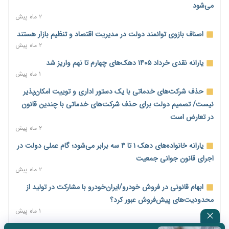
کاهش می‌یابد
می‌شود
۱ روز پیش
۲ ماه پیش
امضای تفاهم‌نامه تجاری ایران و پاکستان؛ هدف‌گذاری تجارت ۱۰
اصناف بازوی توانمند دولت در مدیریت اقتصاد و تنظیم بازار هستند
میلیارد دلاری
۲ ماه پیش
۱ روز پیش
یارانه نقدی خرداد ۱۴۰۵ دهک‌های چهارم تا نهم واریز شد
اختیارات جدید گمرکات برای تمدید ورود موقت کالا و خودرو تا
۱ ماه پیش
پایان شهریور ابلاغ شد
حذف شرکت‌های خدماتی با یک دستور اداری و توییت امکان‌پذیر
۱ روز پیش
نیست/ تصمیم دولت برای حذف شرکت‌های خدماتی با چندین قانون
فهرست کالاهای فولادی و فلزات مشمول بازگشت ۱۰۰ درصد ارز
در تعارض است
صادراتی ابلاغ شد
۲ ماه پیش
۲ روز پیش
یارانه خانواده‌های دهک ۱ تا ۴ سه برابر می‌شود؛ گام عملی دولت در
مرحله سیزدهم کالابرگ در سایه تورم؛ قدرت خرید یارانه یک‌میلیونی
اجرای قانون جوانی جمعیت
بیش از پیش آب رفت
۲ ماه پیش
۲ روز پیش
ابهام قانونی در فروش خودرو/ایران‌خودرو با مشارکت در تولید از
۱۴ مرداد؛ اولین «روز ملی کارفرما» در تقویم رسمی ایران/«روز ملی
محدودیت‌های پیش‌فروش عبور کرد؟
کارفرما» چگونه به تقویم رسمی کشور رسید؟
۱ ماه پیش
۲ روز پیش
سه نماد جدید اخزا در فرابورس پذیرش شد