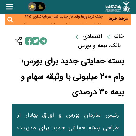
زائران اربعین نگران ارز باقی‌مانده نباشند؛ خرید دینار در
بانک‌ها و صرافی‌ها
جنگ کریدورها وارد فاز جدید شد؛ سرمایه‌گذاری ۳۴۵
سرخط خبرها
میلیارد دلاری اوراسیا تا ۲۰۳۵
پارادوکس اینترنت در ایران؛ مصرف‌کننده بیشتر می‌پردازد،
شبکه کمتر توسعه می‌یابد
تأمین سرمایه در گردش بدون خلق نقدینگی؛ نقش
خانه
اقتصادی
جدید سیاست‌های مالیاتی در حمایت از تولید
معمای تأمین ۸۰ همت معوقات بازنشستگان؛ بانک رفاه
بانک، بیمه و بورس
وارد میدان شد
بسته حمایتی جدید برای بورس؛
وام ۲۰۰ میلیونی با وثیقه سهام و
بیمه ۳۰ درصدی
رئیس سازمان بورس و اوراق بهادار از
طراحی بسته حمایتی جدید برای مدیریت