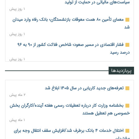
سیاست‌های مالیاتی در حمایت از تولید
۱ روز پیش
معمای تأمین ۸۰ همت معوقات بازنشستگان؛ بانک رفاه وارد میدان
شد
۱ روز پیش
فشار اقتصادی در مسیر صعود؛ شاخص فلاکت کشور از ۹۰ به ۹۶
درصد رسید
۱ روز پیش
رشد ۷۵ هزار میلیاردی بازار خرید اعتباری؛ فین‌تک‌ها وارد میدان
پربازدیدها
شدند
۱ روز پیش
تعرفه‌های جدید کاریابی در سال ۱۴۰۵ ابلاغ شد
احتمال اختلال ۲۴ ساعته در سامانه‌های تأمین اجتماعی
۲ ماه پیش
۱ روز پیش
بخشنامه وزارت کار درباره تعطیلات رسمی هفته آینده/کارگران بخش
آغاز اجرای پایلوت «ردا کارت» برای دانشجویان تحصیلات تکمیلی
خصوصی هم تعطیل هستند
۱ روز پیش
۱ ماه پیش
محدودیت تازه برای شبکه بانکی؛ افزایش سپرده قانونی با هدف
اختلال خدمات ۴ بانک برطرف شد/افزایش سقف انتقال وجه برای
کنترل تورم
مشتریان