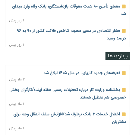
معمای تأمین ۸۰ همت معوقات بازنشستگان؛ بانک رفاه وارد میدان
شد
۱ روز پیش
فشار اقتصادی در مسیر صعود؛ شاخص فلاکت کشور از ۹۰ به ۹۶
درصد رسید
۱ روز پیش
رشد ۷۵ هزار میلیاردی بازار خرید اعتباری؛ فین‌تک‌ها وارد میدان
پربازدیدها
شدند
۱ روز پیش
تعرفه‌های جدید کاریابی در سال ۱۴۰۵ ابلاغ شد
احتمال اختلال ۲۴ ساعته در سامانه‌های تأمین اجتماعی
۲ ماه پیش
۱ روز پیش
بخشنامه وزارت کار درباره تعطیلات رسمی هفته آینده/کارگران بخش
آغاز اجرای پایلوت «ردا کارت» برای دانشجویان تحصیلات تکمیلی
خصوصی هم تعطیل هستند
۱ روز پیش
۱ ماه پیش
محدودیت تازه برای شبکه بانکی؛ افزایش سپرده قانونی با هدف
اختلال خدمات ۴ بانک برطرف شد/افزایش سقف انتقال وجه برای
کنترل تورم
مشتریان
۱ روز پیش
۱ ماه پیش