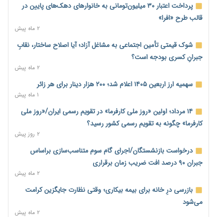
ترمز تولید خودرو کشیده شد؛ افت ۲۵ درصدی تیراژ ایران‌خودرو،
پرداخت اعتبار ۳۰ میلیون‌تومانی به خانوارهای دهک‌های پایین در
سایپا و پارس‌خودرو
قالب طرح «افرا»
۱ روز پیش
۲ ماه پیش
بنگاه‌داری بانک‌ها؛ مانع بزرگ خانه‌دار شدن مستأجران
شوک قیمتی تأمین اجتماعی به مشاغل آزاد؛ آیا اصلاح ساختار، نقابِ
۱ روز پیش
جبرانِ کسری بودجه است؟
۲ ماه پیش
نماینده مجلس: توسعه مرزهای زمینی به راهبرد تأمین کالاهای
اساسی تبدیل شود
سهمیه ارز اربعین ۱۴۰۵ اعلام شد؛ ۲۰۰ هزار دینار برای هر زائر
۱ روز پیش
۱ ماه پیش
خانه کارگر قزوین: شکاف دستمزد و هزینه معیشت هر روز عمیق‌تر
۱۴ مرداد؛ اولین «روز ملی کارفرما» در تقویم رسمی ایران/«روز ملی
می‌شود
کارفرما» چگونه به تقویم رسمی کشور رسید؟
۱ روز پیش
۲ روز پیش
رئیس سازمان امور مالیاتی: بلاگرهای پردرآمد مشمول پرداخت
درخواست بازنشستگان/اجرای گام سوم متناسب‌سازی براساس
مالیات هستند
جبران ۹۰ درصد افت ضریب زمان برقراری
۱ روز پیش
۲ ماه پیش
پیش‌بینی افزایش تولید برنج؛ نیاز وارداتی کشور به ۵۰۰ هزار تن
بازرسی درِ خانه برای بیمه بیکاری؛ وقتی نظارت جایگزین کرامت
کاهش می‌یابد
می‌شود
۱ روز پیش
۲ ماه پیش