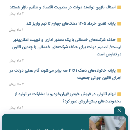
امضای تفاهم‌نامه تجاری ایران و پاکستان؛ هدف‌گذاری تجارت ۱۰
اصناف بازوی توانمند دولت در مدیریت اقتصاد و تنظیم بازار هستند
میلیارد دلاری
۲ ماه پیش
۱ روز پیش
یارانه نقدی خرداد ۱۴۰۵ دهک‌های چهارم تا نهم واریز شد
اختیارات جدید گمرکات برای تمدید ورود موقت کالا و خودرو تا
۱ ماه پیش
پایان شهریور ابلاغ شد
حذف شرکت‌های خدماتی با یک دستور اداری و توییت امکان‌پذیر
۱ روز پیش
نیست/ تصمیم دولت برای حذف شرکت‌های خدماتی با چندین قانون
فهرست کالاهای فولادی و فلزات مشمول بازگشت ۱۰۰ درصد ارز
در تعارض است
صادراتی ابلاغ شد
۲ ماه پیش
۱ روز پیش
یارانه خانواده‌های دهک ۱ تا ۴ سه برابر می‌شود؛ گام عملی دولت در
مرحله سیزدهم کالابرگ در سایه تورم؛ قدرت خرید یارانه یک‌میلیونی
اجرای قانون جوانی جمعیت
بیش از پیش آب رفت
۲ ماه پیش
۱ روز پیش
ابهام قانونی در فروش خودرو/ایران‌خودرو با مشارکت در تولید از
۱۴ مرداد؛ اولین «روز ملی کارفرما» در تقویم رسمی ایران/«روز ملی
محدودیت‌های پیش‌فروش عبور کرد؟
کارفرما» چگونه به تقویم رسمی کشور رسید؟
۱ ماه پیش
۲ روز پیش
سه نماد جدید اخزا در فرابورس پذیرش شد
سکه در یک قدمی ۱۸۵ میلیون تومان
۲ ماه پیش