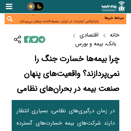
زائران اربعین نگران ارز باقی‌مانده نباشند؛ خرید دینار در
بانک‌ها و صرافی‌ها
جنگ کریدورها وارد فاز جدید شد؛ سرمایه‌گذاری ۳۴۵
میلیارد دلاری اوراسیا تا ۲۰۳۵
سرخط خبرها
پارادوکس اینترنت در ایران؛ مصرف‌کننده بیشتر می‌پردازد،
شبکه کمتر توسعه می‌یابد
تأمین سرمایه در گردش بدون خلق نقدینگی؛ نقش
جدید سیاست‌های مالیاتی در حمایت از تولید
خانه
اقتصادی
معمای تأمین ۸۰ همت معوقات بازنشستگان؛ بانک رفاه
وارد میدان شد
بانک، بیمه و بورس
چرا بیمه‌ها خسارت جنگ را
نمی‌پردازند؟ واقعیت‌های پنهان
صنعت بیمه در بحران‌های نظامی
در زمان درگیری‌های نظامی، بسیاری انتظار
دارند شرکت‌های بیمه خسارت‌های گسترده