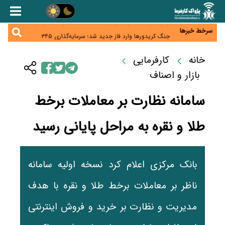
همایش و مسابقه نذری ماه صفر برگزار شد
زائران اربعین نگران ارز باقی‌مانده نباشند؛ خرید دینار در
بانک‌ها و صرافی‌ها
سرخط خبرها
جنگ کریدورها وارد فاز جدید شد؛ سرمایه‌گذاری ۳۴۵
میلیارد دلاری اوراسیا تا ۲۰۳۵
پارادوکس اینترنت در ایران؛ مصرف‌کننده بیشتر می‌پردازد،
شبکه کمتر توسعه می‌یابد
خانه
کارفرمایی
تأمین سرمایه در گردش بدون خلق نقدینگی؛ نقش
جدید سیاست‌های مالیاتی در حمایت از تولید
بازار و اصناف
سامانه نظارت بر معاملات برخط
طلا و نقره به مراحل پایانی رسید
بانک مرکزی اعلام کرد نسخه اولیه سامانه
ناظر بر معاملات برخط طلا و نقره با هدف
مدیریت و نظارت بر خرید و فروش اینترنتی