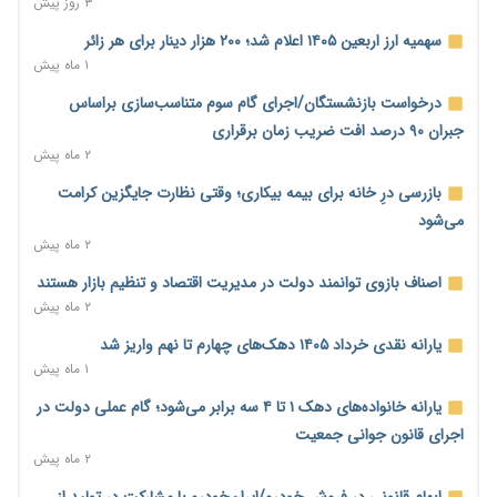
۳ روز پیش
اساسی تبدیل شود
۲ روز پیش
سهمیه ارز اربعین ۱۴۰۵ اعلام شد؛ ۲۰۰ هزار دینار برای هر زائر
۱ ماه پیش
خانه کارگر قزوین: شکاف دستمزد و هزینه معیشت هر روز عمیق‌تر
می‌شود
درخواست بازنشستگان/اجرای گام سوم متناسب‌سازی براساس
۲ روز پیش
جبران ۹۰ درصد افت ضریب زمان برقراری
۲ ماه پیش
رئیس سازمان امور مالیاتی: بلاگرهای پردرآمد مشمول پرداخت
مالیات هستند
بازرسی درِ خانه برای بیمه بیکاری؛ وقتی نظارت جایگزین کرامت
۲ روز پیش
می‌شود
۲ ماه پیش
پیش‌بینی افزایش تولید برنج؛ نیاز وارداتی کشور به ۵۰۰ هزار تن
کاهش می‌یابد
اصناف بازوی توانمند دولت در مدیریت اقتصاد و تنظیم بازار هستند
۲ روز پیش
۲ ماه پیش
امضای تفاهم‌نامه تجاری ایران و پاکستان؛ هدف‌گذاری تجارت ۱۰
یارانه نقدی خرداد ۱۴۰۵ دهک‌های چهارم تا نهم واریز شد
میلیارد دلاری
۱ ماه پیش
۲ روز پیش
یارانه خانواده‌های دهک ۱ تا ۴ سه برابر می‌شود؛ گام عملی دولت در
اختیارات جدید گمرکات برای تمدید ورود موقت کالا و خودرو تا
اجرای قانون جوانی جمعیت
پایان شهریور ابلاغ شد
۲ ماه پیش
۲ روز پیش