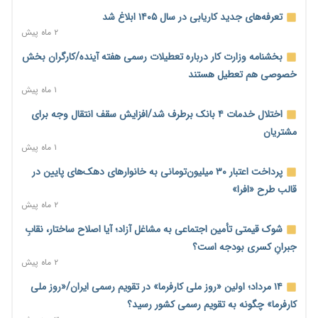
رشد ۷۵ هزار میلیاردی بازار خرید اعتباری؛ فین‌تک‌ها وارد میدان
تعرفه‌های جدید کاریابی در سال ۱۴۰۵ ابلاغ شد
شدند
۲ ماه پیش
۲ روز پیش
بخشنامه وزارت کار درباره تعطیلات رسمی هفته آینده/کارگران بخش
احتمال اختلال ۲۴ ساعته در سامانه‌های تأمین اجتماعی
خصوصی هم تعطیل هستند
۲ روز پیش
۱ ماه پیش
آغاز اجرای پایلوت «ردا کارت» برای دانشجویان تحصیلات تکمیلی
اختلال خدمات ۴ بانک برطرف شد/افزایش سقف انتقال وجه برای
۲ روز پیش
مشتریان
۱ ماه پیش
محدودیت تازه برای شبکه بانکی؛ افزایش سپرده قانونی با هدف
کنترل تورم
پرداخت اعتبار ۳۰ میلیون‌تومانی به خانوارهای دهک‌های پایین در
۲ روز پیش
قالب طرح «افرا»
۲ ماه پیش
ترمز تولید خودرو کشیده شد؛ افت ۲۵ درصدی تیراژ ایران‌خودرو،
سایپا و پارس‌خودرو
شوک قیمتی تأمین اجتماعی به مشاغل آزاد؛ آیا اصلاح ساختار، نقابِ
۲ روز پیش
جبرانِ کسری بودجه است؟
۲ ماه پیش
بنگاه‌داری بانک‌ها؛ مانع بزرگ خانه‌دار شدن مستأجران
۲ روز پیش
۱۴ مرداد؛ اولین «روز ملی کارفرما» در تقویم رسمی ایران/«روز ملی
کارفرما» چگونه به تقویم رسمی کشور رسید؟
نماینده مجلس: توسعه مرزهای زمینی به راهبرد تأمین کالاهای