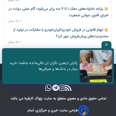
صادراتی ابلاغ شد
۲ روز پیش
یارانه خانواده‌های دهک ۱ تا ۴ سه برابر می‌شود؛ گام عملی دولت در
مرحله سیزدهم کالابرگ در سایه تورم؛ قدرت خرید یارانه یک‌میلیونی
اجرای قانون جوانی جمعیت
بیش از پیش آب رفت
۲ ماه پیش
۲ روز پیش
ابهام قانونی در فروش خودرو/ایران‌خودرو با مشارکت در تولید از
۱۴ مرداد؛ اولین «روز ملی کارفرما» در تقویم رسمی ایران/«روز ملی
محدودیت‌های پیش‌فروش عبور کرد؟
کارفرما» چگونه به تقویم رسمی کشور رسید؟
۱ ماه پیش
۲ روز پیش
سه نماد جدید اخزا در فرابورس پذیرش شد
سکه در یک قدمی ۱۸۵ میلیون تومان
۲ ماه پیش
۳ روز پیش
زائران اربعین نگران ارز باقی‌مانده نباشند؛ خرید
ثبت نادرست عنوان شغلی، کارگر و کارفرما را با جریمه و شکایت
دینار در بانک‌ها و صرافی‌ها
تشکل‌ها در مسیر ارتقای تاب‌آوری اعضا برنامه‌ریزی کنند
روبه‌رو می‌کند
تماس با ما
درباره ما
۳ روز پیش
۲ ماه پیش
ساماندهی نیروهای شرکتی نباید قربانی ملاحظات انتخاباتی شود/
برخی نمایندگان به دنبال حذف شرکت‌هایی که وجود ندارند!
۳ روز پیش
تمامی حقوق مادی و معنوی متعلق به سایت پژواک کارفرما می باشد.
کیف پول ایران؛ انجام تراکنش‌های مالی بدون نیاز به اینترنت
طراحی سایت خبری و خبرگزاری آسام
۳ روز پیش