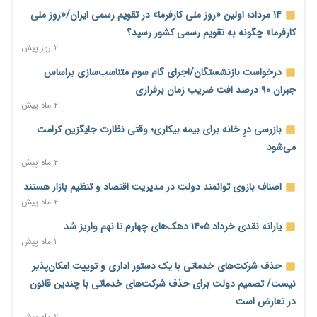
خانه کارگر قزوین: شکاف دستمزد و هزینه معیشت هر روز عمیق‌تر
۱۴ مرداد؛ اولین «روز ملی کارفرما» در تقویم رسمی ایران/«روز ملی
می‌شود
کارفرما» چگونه به تقویم رسمی کشور رسید؟
۱ روز پیش
۲ روز پیش
رئیس سازمان امور مالیاتی: بلاگرهای پردرآمد مشمول پرداخت
درخواست بازنشستگان/اجرای گام سوم متناسب‌سازی براساس
مالیات هستند
جبران ۹۰ درصد افت ضریب زمان برقراری
۱ روز پیش
۲ ماه پیش
پیش‌بینی افزایش تولید برنج؛ نیاز وارداتی کشور به ۵۰۰ هزار تن
بازرسی درِ خانه برای بیمه بیکاری؛ وقتی نظارت جایگزین کرامت
کاهش می‌یابد
می‌شود
۲ روز پیش
۲ ماه پیش
امضای تفاهم‌نامه تجاری ایران و پاکستان؛ هدف‌گذاری تجارت ۱۰
اصناف بازوی توانمند دولت در مدیریت اقتصاد و تنظیم بازار هستند
میلیارد دلاری
۲ ماه پیش
۲ روز پیش
یارانه نقدی خرداد ۱۴۰۵ دهک‌های چهارم تا نهم واریز شد
اختیارات جدید گمرکات برای تمدید ورود موقت کالا و خودرو تا
۱ ماه پیش
پایان شهریور ابلاغ شد
حذف شرکت‌های خدماتی با یک دستور اداری و توییت امکان‌پذیر
۲ روز پیش
نیست/ تصمیم دولت برای حذف شرکت‌های خدماتی با چندین قانون
فهرست کالاهای فولادی و فلزات مشمول بازگشت ۱۰۰ درصد ارز
در تعارض است
۲ ماه پیش