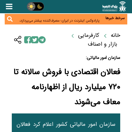
زائران اربعین نگران ارز باقی‌مانده نباشند؛ خرید دینار در
بانک‌ها و صرافی‌ها
جنگ کریدورها وارد فاز جدید شد؛ سرمایه‌گذاری ۳۴۵
میلیارد دلاری اوراسیا تا ۲۰۳۵
سرخط خبرها
پارادوکس اینترنت در ایران؛ مصرف‌کننده بیشتر می‌پردازد،
شبکه کمتر توسعه می‌یابد
تأمین سرمایه در گردش بدون خلق نقدینگی؛ نقش
جدید سیاست‌های مالیاتی در حمایت از تولید
خانه
کارفرمایی
معمای تأمین ۸۰ همت معوقات بازنشستگان؛ بانک رفاه
وارد میدان شد
بازار و اصناف
سازمان امور مالیاتی:
فعالان اقتصادی با فروش سالانه تا
۷۲۰ میلیارد ریال از اظهارنامه
معاف می‌شوند
سازمان امور مالیاتی کشور اعلام کرد فعالان