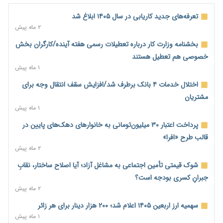
۱ روز پیش
تعرفه‌های جدید کاریابی در سال ۱۴۰۵ ابلاغ شد
احتمال اختلال ۲۴ ساعته در سامانه‌های تأمین اجتماعی
۲ ماه پیش
۱ روز پیش
بخشنامه وزارت کار درباره تعطیلات رسمی هفته آینده/کارگران بخش
آغاز اجرای پایلوت «ردا کارت» برای دانشجویان تحصیلات تکمیلی
خصوصی هم تعطیل هستند
۱ روز پیش
۱ ماه پیش
محدودیت تازه برای شبکه بانکی؛ افزایش سپرده قانونی با هدف
اختلال خدمات ۴ بانک برطرف شد/افزایش سقف انتقال وجه برای
کنترل تورم
مشتریان
۱ روز پیش
۱ ماه پیش
ترمز تولید خودرو کشیده شد؛ افت ۲۵ درصدی تیراژ ایران‌خودرو،
پرداخت اعتبار ۳۰ میلیون‌تومانی به خانوارهای دهک‌های پایین در
سایپا و پارس‌خودرو
قالب طرح «افرا»
۱ روز پیش
۲ ماه پیش
بنگاه‌داری بانک‌ها؛ مانع بزرگ خانه‌دار شدن مستأجران
شوک قیمتی تأمین اجتماعی به مشاغل آزاد؛ آیا اصلاح ساختار، نقابِ
۱ روز پیش
جبرانِ کسری بودجه است؟
۲ ماه پیش
نماینده مجلس: توسعه مرزهای زمینی به راهبرد تأمین کالاهای
اساسی تبدیل شود
سهمیه ارز اربعین ۱۴۰۵ اعلام شد؛ ۲۰۰ هزار دینار برای هر زائر
۱ روز پیش
۱ ماه پیش