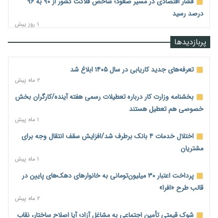
فشار اقتصادی در مسیر صعود؛ شاخص فلاکت کشور از ۹۰ به ۹۶
درصد رسید
۱ روز پیش
رشد ۷۵ هزار میلیاردی بازار خرید اعتباری؛ فین‌تک‌ها وارد میدان
پربازدیدها
شدند
۱ روز پیش
تعرفه‌های جدید کاریابی در سال ۱۴۰۵ ابلاغ شد
احتمال اختلال ۲۴ ساعته در سامانه‌های تأمین اجتماعی
۲ ماه پیش
۱ روز پیش
بخشنامه وزارت کار درباره تعطیلات رسمی هفته آینده/کارگران بخش
آغاز اجرای پایلوت «ردا کارت» برای دانشجویان تحصیلات تکمیلی
خصوصی هم تعطیل هستند
۱ روز پیش
۱ ماه پیش
محدودیت تازه برای شبکه بانکی؛ افزایش سپرده قانونی با هدف
اختلال خدمات ۴ بانک برطرف شد/افزایش سقف انتقال وجه برای
کنترل تورم
مشتریان
۱ روز پیش
۱ ماه پیش
ترمز تولید خودرو کشیده شد؛ افت ۲۵ درصدی تیراژ ایران‌خودرو،
پرداخت اعتبار ۳۰ میلیون‌تومانی به خانوارهای دهک‌های پایین در
سایپا و پارس‌خودرو
قالب طرح «افرا»
۱ روز پیش
۲ ماه پیش
بنگاه‌داری بانک‌ها؛ مانع بزرگ خانه‌دار شدن مستأجران
شوک قیمتی تأمین اجتماعی به مشاغل آزاد؛ آیا اصلاح ساختار، نقابِ