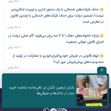
اختیارات جدید گمرکات برای تمدید ورود موقت کالا و خودرو تا
۱ ماه پیش
پایان شهریور ابلاغ شد
حذف شرکت‌های خدماتی با یک دستور اداری و توییت امکان‌پذیر
۱ روز پیش
نیست/ تصمیم دولت برای حذف شرکت‌های خدماتی با چندین قانون
فهرست کالاهای فولادی و فلزات مشمول بازگشت ۱۰۰ درصد ارز
در تعارض است
صادراتی ابلاغ شد
۲ ماه پیش
۱ روز پیش
یارانه خانواده‌های دهک ۱ تا ۴ سه برابر می‌شود؛ گام عملی دولت در
مرحله سیزدهم کالابرگ در سایه تورم؛ قدرت خرید یارانه یک‌میلیونی
اجرای قانون جوانی جمعیت
بیش از پیش آب رفت
۲ ماه پیش
۱ روز پیش
ابهام قانونی در فروش خودرو/ایران‌خودرو با مشارکت در تولید از
۱۴ مرداد؛ اولین «روز ملی کارفرما» در تقویم رسمی ایران/«روز ملی
محدودیت‌های پیش‌فروش عبور کرد؟
کارفرما» چگونه به تقویم رسمی کشور رسید؟
۱ ماه پیش
۲ روز پیش
سه نماد جدید اخزا در فرابورس پذیرش شد
سکه در یک قدمی ۱۸۵ میلیون تومان
۲ ماه پیش
۳ روز پیش
زائران اربعین نگران ارز باقی‌مانده نباشند؛ خرید
ثبت نادرست عنوان شغلی، کارگر و کارفرما را با جریمه و شکایت
دینار در بانک‌ها و صرافی‌ها
تشکل‌ها در مسیر ارتقای تاب‌آوری اعضا برنامه‌ریزی کنند
روبه‌رو می‌کند
تماس با ما
درباره ما
۳ روز پیش
۲ ماه پیش
ساماندهی نیروهای شرکتی نباید قربانی ملاحظات انتخاباتی شود/