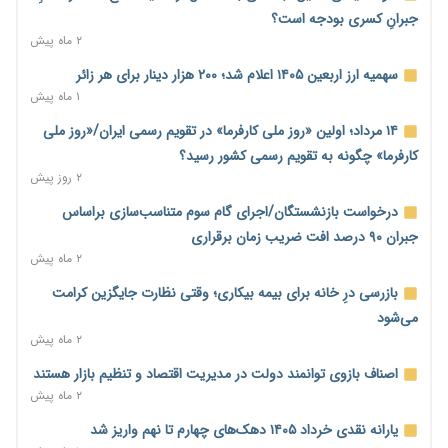
۱ روز پیش
جبرانِ کسری بودجه است؟
۲ ماه پیش
نماینده مجلس: توسعه مرزهای زمینی به راهبرد تأمین کالاهای
اساسی تبدیل شود
سهمیه ارز اربعین ۱۴۰۵ اعلام شد؛ ۲۰۰ هزار دینار برای هر زائر
۱ روز پیش
۱ ماه پیش
خانه کارگر قزوین: شکاف دستمزد و هزینه معیشت هر روز عمیق‌تر
۱۴ مرداد؛ اولین «روز ملی کارفرما» در تقویم رسمی ایران/«روز ملی
می‌شود
کارفرما» چگونه به تقویم رسمی کشور رسید؟
۱ روز پیش
۲ روز پیش
رئیس سازمان امور مالیاتی: بلاگرهای پردرآمد مشمول پرداخت
درخواست بازنشستگان/اجرای گام سوم متناسب‌سازی براساس
مالیات هستند
جبران ۹۰ درصد افت ضریب زمان برقراری
۱ روز پیش
۲ ماه پیش
پیش‌بینی افزایش تولید برنج؛ نیاز وارداتی کشور به ۵۰۰ هزار تن
بازرسی درِ خانه برای بیمه بیکاری؛ وقتی نظارت جایگزین کرامت
کاهش می‌یابد
می‌شود
۱ روز پیش
۲ ماه پیش
امضای تفاهم‌نامه تجاری ایران و پاکستان؛ هدف‌گذاری تجارت ۱۰
اصناف بازوی توانمند دولت در مدیریت اقتصاد و تنظیم بازار هستند
میلیارد دلاری
۲ ماه پیش
۱ روز پیش
یارانه نقدی خرداد ۱۴۰۵ دهک‌های چهارم تا نهم واریز شد