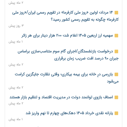
معیشت
۲ ماه پیش
۵ ساعت پیش
۱۴ مرداد؛ اولین «روز ملی کارفرما» در تقویم رسمی ایران/«روز ملی
وام بدون رتبه اعتباری؛ صندوق کارآفرینی امید از حمایت متفاوت
کارفرما» چگونه به تقویم رسمی کشور رسید؟
خود می‌گوید
۳ روز پیش
۵ ساعت پیش
سهمیه ارز اربعین ۱۴۰۵ اعلام شد؛ ۲۰۰ هزار دینار برای هر زائر
ناترازی برق ۳۰ درصد کاهش یافت؛ وعده وزارت نیرو برای رفع
۱ ماه پیش
محدودیت صنایع
درخواست بازنشستگان/اجرای گام سوم متناسب‌سازی براساس
۵ ساعت پیش
جبران ۹۰ درصد افت ضریب زمان برقراری
ورود بخش خصوصی به حکمرانی اشتغال؛ «یاوران پیشرفت»
۲ ماه پیش
امسال گسترده‌تر می‌شود
بازرسی درِ خانه برای بیمه بیکاری؛ وقتی نظارت جایگزین کرامت
۵ ساعت پیش
می‌شود
مطالبه کارگران جنوب برای پرداخت «حق جنگ»؛ از نفت و گاز تا
۲ ماه پیش
شبکه برق
اصناف بازوی توانمند دولت در مدیریت اقتصاد و تنظیم بازار هستند
۶ ساعت پیش
۲ ماه پیش
حساب‌های شرکت ملی نفت در بانک صنعت و معدن مسدود شد؛
یارانه نقدی خرداد ۱۴۰۵ دهک‌های چهارم تا نهم واریز شد
بدهی یک میلیارد دلاری
۱ ماه پیش
۶ ساعت پیش