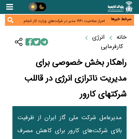
هشدار درباره کاهش عرضه مسکن اجاره‌ای؛ دولت
واحدهای خود را وارد بازار کند
رسانه تخصصی باید مطالبه‌گری، دقت و استقلال را
سرلوحه کار خود قرار دهد
سرخط خبرها
احراز صلاحیت ۱۹۴۱ مدیر در شرکت‌های وزارت کار انجام
نشده است؛ شایسته‌سالاری زیر فشار؟
صادرات محصولات آب‌بر در اوج خشکسالی؛ تراز تجاری
به چه قیمتی؟
خانه
انرژی
موبایل گران می‌شود؟ هزینه واردات ۱۰ برابر شد، ثبت
سفارش همچنان متوقف است
کارفرمایی
راهکار بخش خصوصی برای
مدیریت ناترازی انرژی در قاللب
شرکتهای کارور
مدیرعامل شرکت ملی گاز ایران از ظرفیت
بالای شرکت‌های کارور برای کاهش مصرف