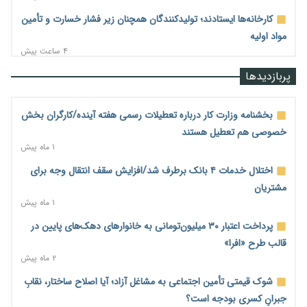
کارخانه‌ها ایستادند؛ تولیدکنندگان همچنان زیر فشار خسارت و تأمین
مواد اولیه
۴ ساعت پیش
قیمت مسکن در دست سازنده‌های خرد؛ چگونه «عددسازی» بازار
پربازدیدها
ملک را ملتهب می‌کند؟
۴ ساعت پیش
بخشنامه وزارت کار درباره تعطیلات رسمی هفته آینده/کارگران بخش
مسیر تأمین مواد اولیه صنایع تسهیل شد؛ ۳۴۱۴ کد تعرفه مشمول
خصوصی هم تعطیل هستند
سهمیه جدید
۱ ماه پیش
۴ ساعت پیش
اختلال خدمات ۴ بانک برطرف شد/افزایش سقف انتقال وجه برای
منابع صندوق ملی مسکن به متقاضیان رسید؛ اولویت با پروژه‌های
مشتریان
بالای ۸۰ درصد پیشرفت
۱ ماه پیش
۴ ساعت پیش
پرداخت اعتبار ۳۰ میلیون‌تومانی به خانوارهای دهک‌های پایین در
هشدار درباره آینده صندوق‌های بازنشستگی؛ اعتماد بیمه‌پردازان را
قالب طرح «افرا»
قربانی نکنیم
۲ ماه پیش
۴ ساعت پیش
شوک قیمتی تأمین اجتماعی به مشاغل آزاد؛ آیا اصلاح ساختار، نقابِ
ترمیم مزد در راه است؟ تأکید بر افزایش مزد پایه و شفافیت سبد
جبرانِ کسری بودجه است؟