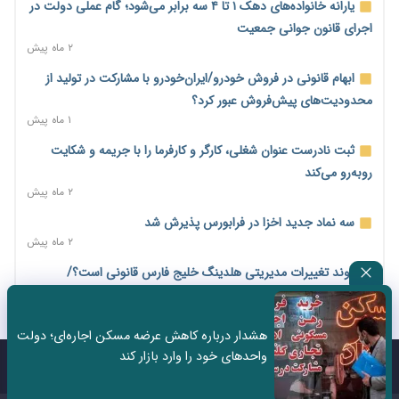
یارانه خانواده‌های دهک ۱ تا ۴ سه برابر می‌شود؛ گام عملی دولت در
درآمد کارگزاری‌ها چقدر است؟ کانون کارگزاران اعداد منتشرشده در
اجرای قانون جوانی جمعیت
فضای مجازی را تکذیب کرد
۲ ماه پیش
۷ ساعت پیش
ابهام قانونی در فروش خودرو/ایران‌خودرو با مشارکت در تولید از
بیکاری ۷ درصدی روی کاغذ؛ آیا در واقعیت هم این چنین است؟
محدودیت‌های پیش‌فروش عبور کرد؟
۷ ساعت پیش
۱ ماه پیش
روز خبرنگار؛ مطالبه‌ای فراتر از تبریک برای پاسداشت حقیقت و
ثبت نادرست عنوان شغلی، کارگر و کارفرما را با جریمه و شکایت
امنیت شغلی
روبه‌رو می‌کند
۷ ساعت پیش
۲ ماه پیش
همایش و مسابقه نذری ماه صفر برگزار شد
سه نماد جدید اخزا در فرابورس پذیرش شد
۱ روز پیش
۲ ماه پیش
زائران اربعین نگران ارز باقی‌مانده نباشند؛ خرید دینار در بانک‌ها و
روند تغییرات مدیریتی هلدینگ خلیج فارس قانونی است؟/
صرافی‌ها
روایت‌های متناقض و نگرانی سهامداران
۳ روز پیش
۱ ماه پیش
هشدار درباره کاهش عرضه مسکن اجاره‌ای؛ دولت
جنگ کریدورها وارد فاز جدید شد؛ سرمایه‌گذاری ۳۴۵ میلیارد دلاری
هشدار درباره «۴ درصد» مشاغل سخت و زیان‌آور/کارفرمایان
واحدهای خود را وارد بازار کند
اوراسیا تا ۲۰۳۵
پرداخت را به بازنشستگی موکول نکنند
تماس با ما
درباره ما
۳ روز پیش
۲ ماه پیش