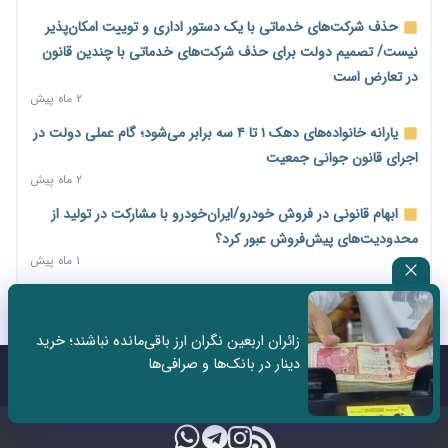
پایان شهریور ابلاغ شد
حذف شرکت‌های خدماتی با یک دستور اداری و توییت امکان‌پذیر
۱ روز پیش
نیست/ تصمیم دولت برای حذف شرکت‌های خدماتی با چندین قانون
فهرست کالاهای فولادی و فلزات مشمول بازگشت ۱۰۰ درصد ارز
در تعارض است
صادراتی ابلاغ شد
۲ ماه پیش
۱ روز پیش
یارانه خانواده‌های دهک ۱ تا ۴ سه برابر می‌شود؛ گام عملی دولت در
مرحله سیزدهم کالابرگ در سایه تورم؛ قدرت خرید یارانه یک‌میلیونی
اجرای قانون جوانی جمعیت
بیش از پیش آب رفت
۲ ماه پیش
۱ روز پیش
ابهام قانونی در فروش خودرو/ایران‌خودرو با مشارکت در تولید از
۱۴ مرداد؛ اولین «روز ملی کارفرما» در تقویم رسمی ایران/«روز ملی
محدودیت‌های پیش‌فروش عبور کرد؟
کارفرما» چگونه به تقویم رسمی کشور رسید؟
۱ ماه پیش
۲ روز پیش
سه نماد جدید اخزا در فرابورس پذیرش شد
سکه در یک قدمی ۱۸۵ میلیون تومان
۲ ماه پیش
۳ روز پیش
زائران اربعین نگران ارز باقی‌مانده نباشند؛ خرید
ثبت نادرست عنوان شغلی، کارگر و کارفرما را با جریمه و شکایت
دینار در بانک‌ها و صرافی‌ها
تشکل‌ها در مسیر ارتقای تاب‌آوری اعضا برنامه‌ریزی کنند
روبه‌رو می‌کند
تماس با ما
درباره ما
۳ روز پیش
۲ ماه پیش
ساماندهی نیروهای شرکتی نباید قربانی ملاحظات انتخاباتی شود/