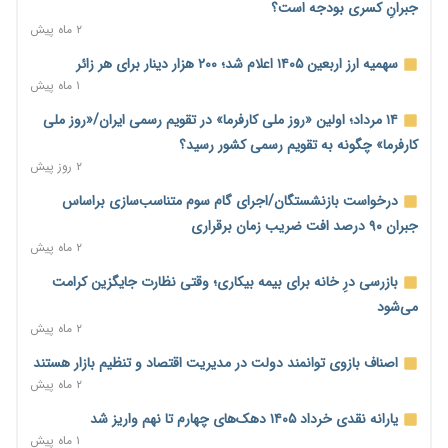
۱ روز پیش
جبرانِ کسری بودجه است؟
۲ ماه پیش
نماینده مجلس: توسعه مرزهای زمینی به راهبرد تأمین کالاهای
اساسی تبدیل شود
سهمیه ارز اربعین ۱۴۰۵ اعلام شد؛ ۲۰۰ هزار دینار برای هر زائر
۱ روز پیش
۱ ماه پیش
خانه کارگر قزوین: شکاف دستمزد و هزینه معیشت هر روز عمیق‌تر
۱۴ مرداد؛ اولین «روز ملی کارفرما» در تقویم رسمی ایران/«روز ملی
می‌شود
کارفرما» چگونه به تقویم رسمی کشور رسید؟
۱ روز پیش
۲ روز پیش
رئیس سازمان امور مالیاتی: بلاگرهای پردرآمد مشمول پرداخت
درخواست بازنشستگان/اجرای گام سوم متناسب‌سازی براساس
مالیات هستند
جبران ۹۰ درصد افت ضریب زمان برقراری
۱ روز پیش
۲ ماه پیش
پیش‌بینی افزایش تولید برنج؛ نیاز وارداتی کشور به ۵۰۰ هزار تن
بازرسی درِ خانه برای بیمه بیکاری؛ وقتی نظارت جایگزین کرامت
کاهش می‌یابد
می‌شود
۱ روز پیش
۲ ماه پیش
امضای تفاهم‌نامه تجاری ایران و پاکستان؛ هدف‌گذاری تجارت ۱۰
اصناف بازوی توانمند دولت در مدیریت اقتصاد و تنظیم بازار هستند
میلیارد دلاری
۲ ماه پیش
۱ روز پیش
یارانه نقدی خرداد ۱۴۰۵ دهک‌های چهارم تا نهم واریز شد
اختیارات جدید گمرکات برای تمدید ورود موقت کالا و خودرو تا
۱ ماه پیش