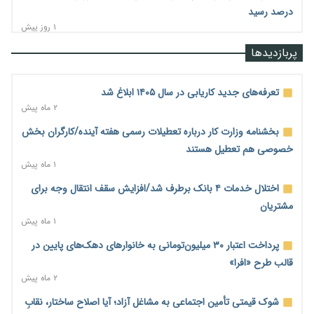
درصد رسید
۱ روز پیش
رشد ۷۵ هزار میلیاردی بازار خرید اعتباری؛ فین‌تک‌ها وارد میدان
پربازدیدها
شدند
۱ روز پیش
تعرفه‌های جدید کاریابی در سال ۱۴۰۵ ابلاغ شد
احتمال اختلال ۲۴ ساعته در سامانه‌های تأمین اجتماعی
۲ ماه پیش
۱ روز پیش
بخشنامه وزارت کار درباره تعطیلات رسمی هفته آینده/کارگران بخش
آغاز اجرای پایلوت «ردا کارت» برای دانشجویان تحصیلات تکمیلی
خصوصی هم تعطیل هستند
۱ روز پیش
۱ ماه پیش
محدودیت تازه برای شبکه بانکی؛ افزایش سپرده قانونی با هدف
اختلال خدمات ۴ بانک برطرف شد/افزایش سقف انتقال وجه برای
کنترل تورم
مشتریان
۱ روز پیش
۱ ماه پیش
ترمز تولید خودرو کشیده شد؛ افت ۲۵ درصدی تیراژ ایران‌خودرو،
پرداخت اعتبار ۳۰ میلیون‌تومانی به خانوارهای دهک‌های پایین در
سایپا و پارس‌خودرو
قالب طرح «افرا»
۱ روز پیش
۲ ماه پیش
بنگاه‌داری بانک‌ها؛ مانع بزرگ خانه‌دار شدن مستأجران
شوک قیمتی تأمین اجتماعی به مشاغل آزاد؛ آیا اصلاح ساختار، نقابِ