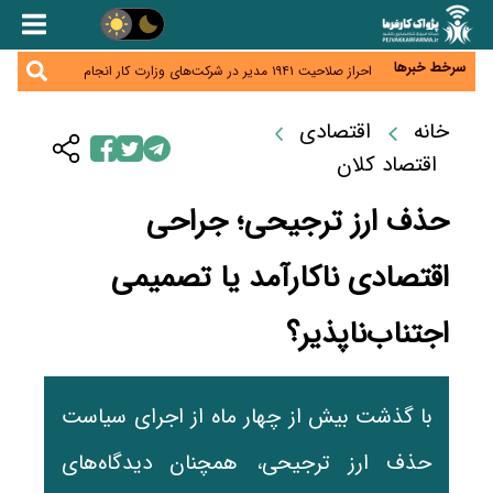
هشدار درباره کاهش عرضه مسکن اجاره‌ای؛ دولت
واحدهای خود را وارد بازار کند
رسانه تخصصی باید مطالبه‌گری، دقت و استقلال را
سرلوحه کار خود قرار دهد
سرخط خبرها
احراز صلاحیت ۱۹۴۱ مدیر در شرکت‌های وزارت کار انجام
نشده است؛ شایسته‌سالاری زیر فشار؟
صادرات محصولات آب‌بر در اوج خشکسالی؛ تراز تجاری
به چه قیمتی؟
خانه
اقتصادی
موبایل گران می‌شود؟ هزینه واردات ۱۰ برابر شد، ثبت
سفارش همچنان متوقف است
اقتصاد کلان
حذف ارز ترجیحی؛ جراحی
اقتصادی ناکارآمد یا تصمیمی
اجتناب‌ناپذیر؟
با گذشت بیش از چهار ماه از اجرای سیاست
حذف ارز ترجیحی، همچنان دیدگاه‌های