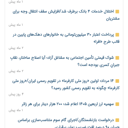
سهمیه جدید
۱ ماه پیش
۲۰ ساعت پیش
اختلال خدمات ۴ بانک برطرف شد/افزایش سقف انتقال وجه برای
منابع صندوق ملی مسکن به متقاضیان رسید؛ اولویت با پروژه‌های
مشتریان
بالای ۸۰ درصد پیشرفت
۱ ماه پیش
۲۱ ساعت پیش
پرداخت اعتبار ۳۰ میلیون‌تومانی به خانوارهای دهک‌های پایین در
هشدار درباره آینده صندوق‌های بازنشستگی؛ اعتماد بیمه‌پردازان را
قالب طرح «افرا»
قربانی نکنیم
۲ ماه پیش
۲۱ ساعت پیش
شوک قیمتی تأمین اجتماعی به مشاغل آزاد؛ آیا اصلاح ساختار، نقابِ
ترمیم مزد در راه است؟ تأکید بر افزایش مزد پایه و شفافیت سبد
جبرانِ کسری بودجه است؟
معیشت
۲ ماه پیش
۲۱ ساعت پیش
۱۴ مرداد؛ اولین «روز ملی کارفرما» در تقویم رسمی ایران/«روز ملی
وام بدون رتبه اعتباری؛ صندوق کارآفرینی امید از حمایت متفاوت
کارفرما» چگونه به تقویم رسمی کشور رسید؟
خود می‌گوید
۴ روز پیش
۲۲ ساعت پیش
سهمیه ارز اربعین ۱۴۰۵ اعلام شد؛ ۲۰۰ هزار دینار برای هر زائر
ناترازی برق ۳۰ درصد کاهش یافت؛ وعده وزارت نیرو برای رفع
۱ ماه پیش
محدودیت صنایع
درخواست بازنشستگان/اجرای گام سوم متناسب‌سازی براساس
۲۲ ساعت پیش
جبران ۹۰ درصد افت ضریب زمان برقراری