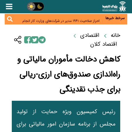
هشدار درباره کاهش عرضه مسکن اجاره‌ای؛ دولت
واحدهای خود را وارد بازار کند
رسانه تخصصی باید مطالبه‌گری، دقت و استقلال را
سرلوحه کار خود قرار دهد
سرخط خبرها
احراز صلاحیت ۱۹۴۱ مدیر در شرکت‌های وزارت کار انجام
نشده است؛ شایسته‌سالاری زیر فشار؟
صادرات محصولات آب‌بر در اوج خشکسالی؛ تراز تجاری
به چه قیمتی؟
خانه
اقتصادی
موبایل گران می‌شود؟ هزینه واردات ۱۰ برابر شد، ثبت
سفارش همچنان متوقف است
اقتصاد کلان
کاهش دخالت مأموران مالیاتی و
راه‌اندازی صندوق‌های ارزی-ریالی
برای جذب نقدینگی
رئیس کمیسیون ویژه حمایت از تولید
مجلس از برنامه سازمان امور مالیاتی برای