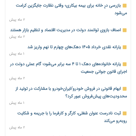
امسال گسترده‌تر می‌شود
بازرسی درِ خانه برای بیمه بیکاری؛ وقتی نظارت جایگزین کرامت
۱۶ ساعت پیش
می‌شود
مطالبه کارگران جنوب برای پرداخت «حق جنگ»؛ از نفت و گاز تا
۲ ماه پیش
شبکه برق
اصناف بازوی توانمند دولت در مدیریت اقتصاد و تنظیم بازار هستند
۱۶ ساعت پیش
۲ ماه پیش
حساب‌های شرکت ملی نفت در بانک صنعت و معدن مسدود شد؛
یارانه نقدی خرداد ۱۴۰۵ دهک‌های چهارم تا نهم واریز شد
بدهی یک میلیارد دلاری
۱ ماه پیش
۱۶ ساعت پیش
یارانه خانواده‌های دهک ۱ تا ۴ سه برابر می‌شود؛ گام عملی دولت در
درآمد کارگزاری‌ها چقدر است؟ کانون کارگزاران اعداد منتشرشده در
اجرای قانون جوانی جمعیت
فضای مجازی را تکذیب کرد
۲ ماه پیش
۱۷ ساعت پیش
ابهام قانونی در فروش خودرو/ایران‌خودرو با مشارکت در تولید از
بیکاری ۷ درصدی روی کاغذ؛ آیا در واقعیت هم این چنین است؟
محدودیت‌های پیش‌فروش عبور کرد؟
۱۷ ساعت پیش
۱ ماه پیش
روز خبرنگار؛ مطالبه‌ای فراتر از تبریک برای پاسداشت حقیقت و
ثبت نادرست عنوان شغلی، کارگر و کارفرما را با جریمه و شکایت
امنیت شغلی
روبه‌رو می‌کند
۱۸ ساعت پیش
۲ ماه پیش
همایش و مسابقه نذری ماه صفر برگزار شد