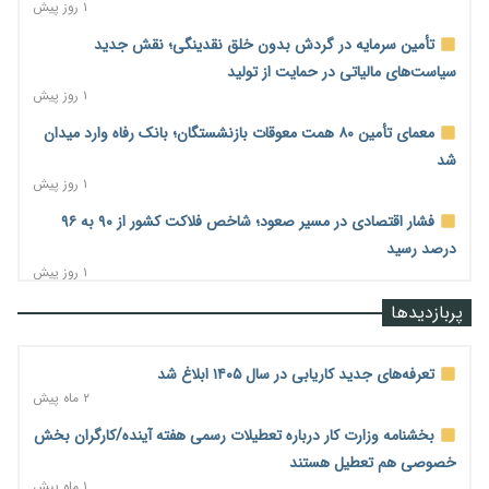
۱ روز پیش
تأمین سرمایه در گردش بدون خلق نقدینگی؛ نقش جدید
سیاست‌های مالیاتی در حمایت از تولید
۱ روز پیش
معمای تأمین ۸۰ همت معوقات بازنشستگان؛ بانک رفاه وارد میدان
شد
۱ روز پیش
فشار اقتصادی در مسیر صعود؛ شاخص فلاکت کشور از ۹۰ به ۹۶
درصد رسید
۱ روز پیش
رشد ۷۵ هزار میلیاردی بازار خرید اعتباری؛ فین‌تک‌ها وارد میدان
پربازدیدها
شدند
۱ روز پیش
تعرفه‌های جدید کاریابی در سال ۱۴۰۵ ابلاغ شد
احتمال اختلال ۲۴ ساعته در سامانه‌های تأمین اجتماعی
۲ ماه پیش
۱ روز پیش
بخشنامه وزارت کار درباره تعطیلات رسمی هفته آینده/کارگران بخش
آغاز اجرای پایلوت «ردا کارت» برای دانشجویان تحصیلات تکمیلی
خصوصی هم تعطیل هستند
۱ روز پیش
۱ ماه پیش