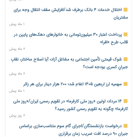
محدودیت تازه برای شبکه بانکی؛ افزایش سپرده قانونی با هدف
اختلال خدمات ۴ بانک برطرف شد/افزایش سقف انتقال وجه برای
کنترل تورم
مشتریان
۱ روز پیش
۱ ماه پیش
ترمز تولید خودرو کشیده شد؛ افت ۲۵ درصدی تیراژ ایران‌خودرو،
پرداخت اعتبار ۳۰ میلیون‌تومانی به خانوارهای دهک‌های پایین در
سایپا و پارس‌خودرو
قالب طرح «افرا»
۱ روز پیش
۲ ماه پیش
بنگاه‌داری بانک‌ها؛ مانع بزرگ خانه‌دار شدن مستأجران
شوک قیمتی تأمین اجتماعی به مشاغل آزاد؛ آیا اصلاح ساختار، نقابِ
۱ روز پیش
جبرانِ کسری بودجه است؟
۲ ماه پیش
نماینده مجلس: توسعه مرزهای زمینی به راهبرد تأمین کالاهای
اساسی تبدیل شود
سهمیه ارز اربعین ۱۴۰۵ اعلام شد؛ ۲۰۰ هزار دینار برای هر زائر
۱ روز پیش
۱ ماه پیش
خانه کارگر قزوین: شکاف دستمزد و هزینه معیشت هر روز عمیق‌تر
۱۴ مرداد؛ اولین «روز ملی کارفرما» در تقویم رسمی ایران/«روز ملی
می‌شود
کارفرما» چگونه به تقویم رسمی کشور رسید؟
۱ روز پیش
۲ روز پیش
رئیس سازمان امور مالیاتی: بلاگرهای پردرآمد مشمول پرداخت
درخواست بازنشستگان/اجرای گام سوم متناسب‌سازی براساس
مالیات هستند
جبران ۹۰ درصد افت ضریب زمان برقراری