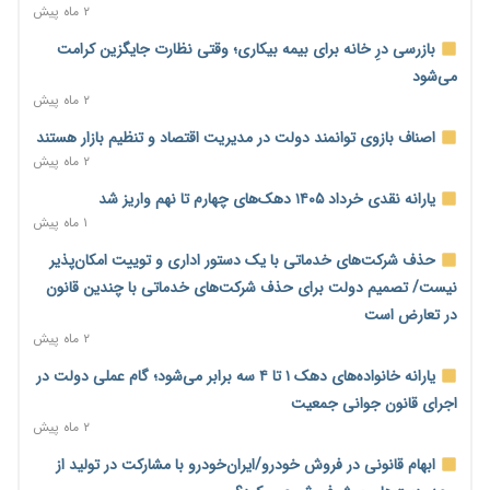
۲ روز پیش
۲ ماه پیش
پیش‌بینی افزایش تولید برنج؛ نیاز وارداتی کشور به ۵۰۰ هزار تن
بازرسی درِ خانه برای بیمه بیکاری؛ وقتی نظارت جایگزین کرامت
کاهش می‌یابد
می‌شود
۲ روز پیش
۲ ماه پیش
امضای تفاهم‌نامه تجاری ایران و پاکستان؛ هدف‌گذاری تجارت ۱۰
اصناف بازوی توانمند دولت در مدیریت اقتصاد و تنظیم بازار هستند
میلیارد دلاری
۲ ماه پیش
۲ روز پیش
یارانه نقدی خرداد ۱۴۰۵ دهک‌های چهارم تا نهم واریز شد
اختیارات جدید گمرکات برای تمدید ورود موقت کالا و خودرو تا
۱ ماه پیش
پایان شهریور ابلاغ شد
حذف شرکت‌های خدماتی با یک دستور اداری و توییت امکان‌پذیر
۲ روز پیش
نیست/ تصمیم دولت برای حذف شرکت‌های خدماتی با چندین قانون
فهرست کالاهای فولادی و فلزات مشمول بازگشت ۱۰۰ درصد ارز
در تعارض است
صادراتی ابلاغ شد
۲ ماه پیش
۲ روز پیش
یارانه خانواده‌های دهک ۱ تا ۴ سه برابر می‌شود؛ گام عملی دولت در
مرحله سیزدهم کالابرگ در سایه تورم؛ قدرت خرید یارانه یک‌میلیونی
اجرای قانون جوانی جمعیت
بیش از پیش آب رفت
۲ ماه پیش
۲ روز پیش
ابهام قانونی در فروش خودرو/ایران‌خودرو با مشارکت در تولید از
۱۴ مرداد؛ اولین «روز ملی کارفرما» در تقویم رسمی ایران/«روز ملی