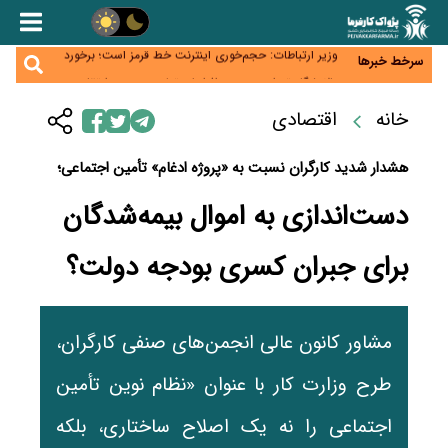
هاشمی: توسعه ارتباطات کشور حتی در شرایط جنگی
متوقف نشد
وزیر ارتباطات: حجم‌خوری اینترنت خط قرمز است؛ برخورد
سرخط خبرها
جدی با اپراتور متخلف/۳۲۰۰ روستا به شبکه ارتباطی
پالایشگاه تهران در مسیر افزایش تولید بنزین و ارتقای
متصل شد
استاندارد سوخت به یورو ۵
کیف پول ایران؛ از ابزار پرداخت تا سکوی اعتباردهی و
خانه
اقتصادی
خدمات بانکی
کاهش تقاضا حباب سکه را به زیر ۳ میلیون تومان رساند؛
هشدار درباره ریسک خروج طلا از کشور
هشدار شدید کارگران نسبت به «پروژه ادغام» تأمین اجتماعی؛
دست‌اندازی به اموال بیمه‌شدگان
برای جبران کسری بودجه دولت؟
مشاور کانون عالی انجمن‌های صنفی کارگران،
طرح وزارت کار با عنوان «نظام نوین تأمین
اجتماعی را نه یک اصلاح ساختاری، بلکه