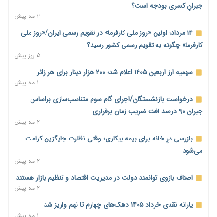
۳ ساعت پیش
جبرانِ کسری بودجه است؟
۲ ماه پیش
انتقال ریلی نفت ایران از مسیر افغانستان به چین توجیه اقتصادی
ندارد
۱۴ مرداد؛ اولین «روز ملی کارفرما» در تقویم رسمی ایران/«روز ملی
۳ ساعت پیش
کارفرما» چگونه به تقویم رسمی کشور رسید؟
۵ روز پیش
رصد زنجیره معاملات برای شناسایی تخلفات مالی و جریان‌های
مشکوک
سهمیه ارز اربعین ۱۴۰۵ اعلام شد؛ ۲۰۰ هزار دینار برای هر زائر
۳ ساعت پیش
۱ ماه پیش
بیش از ۶۰ درصد ناوگان حمل‌ونقل جنوب زیر ضرب جنگ رفت/
درخواست بازنشستگان/اجرای گام سوم متناسب‌سازی براساس
بازسازی خسارت‌های تعاونی‌ها ۲ تا ۳ سال زمان می‌برد
جبران ۹۰ درصد افت ضریب زمان برقراری
۱۹ ساعت پیش
۲ ماه پیش
بخش خصوصی، پشتوانه ماندگاری توافق‌های احتمالی
بازرسی درِ خانه برای بیمه بیکاری؛ وقتی نظارت جایگزین کرامت
۱۹ ساعت پیش
می‌شود
۲ ماه پیش
اختیار تمدید مهلت ثبت آماری به سازمان‌های مناطق آزاد و ویژه
اقتصادی واگذار شد
اصناف بازوی توانمند دولت در مدیریت اقتصاد و تنظیم بازار هستند
۱ روز پیش
۲ ماه پیش
اقتصاد ایران با نسخه‌های کلاسیک به جایی نمی‌رسد/ ظرفیت
یارانه نقدی خرداد ۱۴۰۵ دهک‌های چهارم تا نهم واریز شد
تجارت ۳۰۰ میلیارد دلاری با همسایگان وجود دارد
۱ ماه پیش