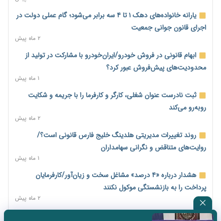
۱ روز پیش
یارانه خانواده‌های دهک ۱ تا ۴ سه برابر می‌شود؛ گام عملی دولت در
درمان بیش از ۳۰ درصد حقوق بازنشستگان را می‌بلعد؛ هزینه دارو
اجرای قانون جوانی جمعیت
و تجهیزات ۵ برابر شد،حقوق فقط ۱.۲ برابر افزایش یافت
۲ ماه پیش
۱ روز پیش
ابهام قانونی در فروش خودرو/ایران‌خودرو با مشارکت در تولید از
دام ارزان شد، گوشت نه/چرا کاهش قیمت به سفره مردم نرسید؟
محدودیت‌های پیش‌فروش عبور کرد؟
۱ روز پیش
۱ ماه پیش
افزایش کالابرگ در دستور کار دولت/ تصمیم‌گیری درباره قیمت و
ثبت نادرست عنوان شغلی، کارگر و کارفرما را با جریمه و شکایت
سهمیه بنزین همچنان در انتظار تأمین منابع و جمع‌بندی نهایی
روبه‌رو می‌کند
۱ روز پیش
۲ ماه پیش
اجاره‌بها از سقف قانونی عبور کرد؛ مجلس خواستار برخورد جدی با
روند تغییرات مدیریتی هلدینگ خلیج فارس قانونی است؟/
متخلفان شد
روایت‌های متناقض و نگرانی سهامداران
۱ روز پیش
۱ ماه پیش
نرخ سود بانکی در دوراهی تورم و رکود؛ بورس در انتظار تصمیم
هشدار درباره «۴ درصد» مشاغل سخت و زیان‌آور/کارفرمایان
سیاست‌گذار
پرداخت را به بازنشستگی موکول نکنند
۱ روز پیش
۲ ماه پیش
صادرات مرغ مازاد هنوز آغاز نشده است؛ چالش قیمت و
جزئیات لایحه «نظام جدید تأمین اجتماعی»؛ آیا حق‌بیمه ۷ درصد