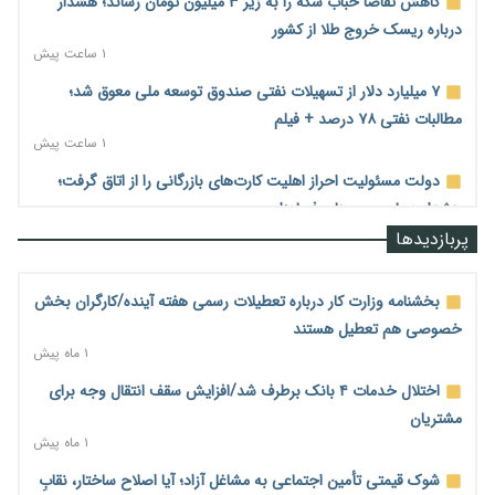
کاهش تقاضا حباب سکه را به زیر ۳ میلیون تومان رساند؛ هشدار
درباره ریسک خروج طلا از کشور
۱ ساعت پیش
۷ میلیارد دلار از تسهیلات نفتی صندوق توسعه ملی معوق شد؛
مطالبات نفتی ۷۸ درصد + فیلم
۱ ساعت پیش
دولت مسئولیت احراز اهلیت کارت‌های بازرگانی را از اتاق گرفت؛
هشدار درباره مسیرهای فسادزا
۲ ساعت پیش
پربازدیدها
بانک مرکزی برای تسهیل تجارت خارجی و تأمین مالی پروژه‌ها به
شبکه بانکی فراخوان داد + فیلم
بخشنامه وزارت کار درباره تعطیلات رسمی هفته آینده/کارگران بخش
۲ ساعت پیش
خصوصی هم تعطیل هستند
۱ ماه پیش
دولت در حال تأمین منابع جدید برای افزایش اعتبار کالابرگ؛
جزئیات به‌زودی اعلام می‌شود
اختلال خدمات ۴ بانک برطرف شد/افزایش سقف انتقال وجه برای
۲ ساعت پیش
مشتریان
۱ ماه پیش
گسترش چتر بیمه‌ای برای مشاغل نوپدید؛ بیش از ۲۸۰ هزار فرهنگی
مدارس غیردولتی بیمه شدند
شوک قیمتی تأمین اجتماعی به مشاغل آزاد؛ آیا اصلاح ساختار، نقابِ