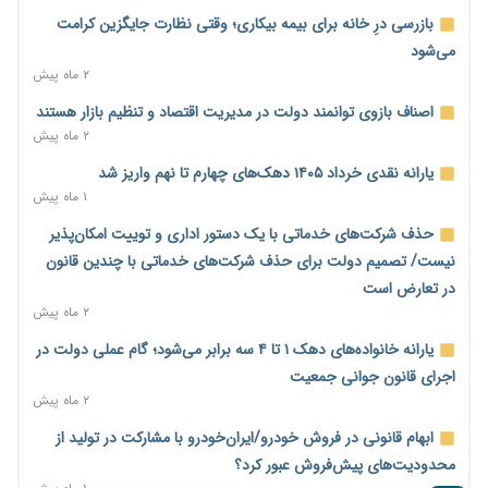
پیش‌بینی افزایش تولید برنج؛ نیاز وارداتی کشور به ۵۰۰ هزار تن
بازرسی درِ خانه برای بیمه بیکاری؛ وقتی نظارت جایگزین کرامت
کاهش می‌یابد
می‌شود
۱ روز پیش
۲ ماه پیش
امضای تفاهم‌نامه تجاری ایران و پاکستان؛ هدف‌گذاری تجارت ۱۰
اصناف بازوی توانمند دولت در مدیریت اقتصاد و تنظیم بازار هستند
میلیارد دلاری
۲ ماه پیش
۱ روز پیش
یارانه نقدی خرداد ۱۴۰۵ دهک‌های چهارم تا نهم واریز شد
اختیارات جدید گمرکات برای تمدید ورود موقت کالا و خودرو تا
۱ ماه پیش
پایان شهریور ابلاغ شد
حذف شرکت‌های خدماتی با یک دستور اداری و توییت امکان‌پذیر
۱ روز پیش
نیست/ تصمیم دولت برای حذف شرکت‌های خدماتی با چندین قانون
فهرست کالاهای فولادی و فلزات مشمول بازگشت ۱۰۰ درصد ارز
در تعارض است
صادراتی ابلاغ شد
۲ ماه پیش
۱ روز پیش
یارانه خانواده‌های دهک ۱ تا ۴ سه برابر می‌شود؛ گام عملی دولت در
مرحله سیزدهم کالابرگ در سایه تورم؛ قدرت خرید یارانه یک‌میلیونی
اجرای قانون جوانی جمعیت
بیش از پیش آب رفت
۲ ماه پیش
۱ روز پیش
ابهام قانونی در فروش خودرو/ایران‌خودرو با مشارکت در تولید از
۱۴ مرداد؛ اولین «روز ملی کارفرما» در تقویم رسمی ایران/«روز ملی
محدودیت‌های پیش‌فروش عبور کرد؟