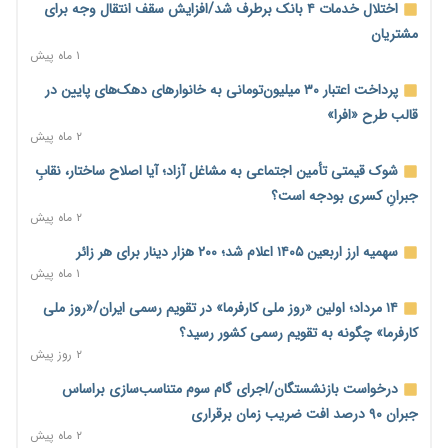
محدودیت تازه برای شبکه بانکی؛ افزایش سپرده قانونی با هدف
اختلال خدمات ۴ بانک برطرف شد/افزایش سقف انتقال وجه برای
کنترل تورم
مشتریان
۱ روز پیش
۱ ماه پیش
ترمز تولید خودرو کشیده شد؛ افت ۲۵ درصدی تیراژ ایران‌خودرو،
پرداخت اعتبار ۳۰ میلیون‌تومانی به خانوارهای دهک‌های پایین در
سایپا و پارس‌خودرو
قالب طرح «افرا»
۱ روز پیش
۲ ماه پیش
بنگاه‌داری بانک‌ها؛ مانع بزرگ خانه‌دار شدن مستأجران
شوک قیمتی تأمین اجتماعی به مشاغل آزاد؛ آیا اصلاح ساختار، نقابِ
۱ روز پیش
جبرانِ کسری بودجه است؟
۲ ماه پیش
نماینده مجلس: توسعه مرزهای زمینی به راهبرد تأمین کالاهای
اساسی تبدیل شود
سهمیه ارز اربعین ۱۴۰۵ اعلام شد؛ ۲۰۰ هزار دینار برای هر زائر
۱ روز پیش
۱ ماه پیش
خانه کارگر قزوین: شکاف دستمزد و هزینه معیشت هر روز عمیق‌تر
۱۴ مرداد؛ اولین «روز ملی کارفرما» در تقویم رسمی ایران/«روز ملی
می‌شود
کارفرما» چگونه به تقویم رسمی کشور رسید؟
۱ روز پیش
۲ روز پیش
رئیس سازمان امور مالیاتی: بلاگرهای پردرآمد مشمول پرداخت
درخواست بازنشستگان/اجرای گام سوم متناسب‌سازی براساس
مالیات هستند
جبران ۹۰ درصد افت ضریب زمان برقراری
۱ روز پیش
۲ ماه پیش