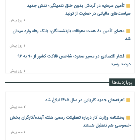
تأمین سرمایه در گردش بدون خلق نقدینگی؛ نقش جدید
سیاست‌های مالیاتی در حمایت از تولید
۱ روز پیش
معمای تأمین ۸۰ همت معوقات بازنشستگان؛ بانک رفاه وارد میدان
شد
۱ روز پیش
فشار اقتصادی در مسیر صعود؛ شاخص فلاکت کشور از ۹۰ به ۹۶
درصد رسید
۱ روز پیش
رشد ۷۵ هزار میلیاردی بازار خرید اعتباری؛ فین‌تک‌ها وارد میدان
پربازدیدها
شدند
۱ روز پیش
تعرفه‌های جدید کاریابی در سال ۱۴۰۵ ابلاغ شد
احتمال اختلال ۲۴ ساعته در سامانه‌های تأمین اجتماعی
۲ ماه پیش
۱ روز پیش
بخشنامه وزارت کار درباره تعطیلات رسمی هفته آینده/کارگران بخش
آغاز اجرای پایلوت «ردا کارت» برای دانشجویان تحصیلات تکمیلی
خصوصی هم تعطیل هستند
۱ روز پیش
۱ ماه پیش