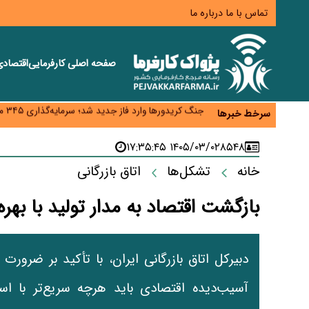
تماس با ما
درباره ما
صفحه اصلی
کارفرمایی
اقتصاد
زائران اربعین نگران ارز باقی‌مانده نباشند؛ خرید دینار د
جنگ کریدورها وارد فاز جدید شد؛ سرمایه‌گذاری ۳۴۵ میلیارد دلاری اوراسیا تا ۲۰۳۵
سرخط خبرها
پارادوکس اینترنت در ایران؛ مصرف‌کننده بیشتر می‌پرداز
تأمین سرمایه در گردش بدون خلق نقدینگی؛ نقش جدید
۱۴۰۵/۰۳/۰۲ ۱۷:۳۵:۴۵
۸۵۴۸
معمای تأمین ۸۰ همت معوقات بازنشستگان؛ بانک رفاه وارد میدان شد
خانه
تشکل‌ها
اتاق بازرگانی
بازگشت اقتصاد به مدار تولید با به
دبیرکل اتاق بازرگانی ایران، با تأکید بر ضرو
آسیب‌دیده اقتصادی باید هرچه سریع‌تر با اس