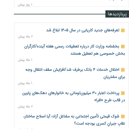
۱ روز پیش
پربازدیدها
رشد ۷۵ هزار میلیاردی بازار خرید اعتباری؛ فین‌تک‌ها وارد میدان
شدند
۱ روز پیش
تعرفه‌های جدید کاریابی در سال ۱۴۰۵ ابلاغ شد
۲ ماه پیش
احتمال اختلال ۲۴ ساعته در سامانه‌های تأمین اجتماعی
۱ روز پیش
بخشنامه وزارت کار درباره تعطیلات رسمی هفته آینده/کارگران
بخش خصوصی هم تعطیل هستند
آغاز اجرای پایلوت «ردا کارت» برای دانشجویان تحصیلات تکمیلی
۱ ماه پیش
۱ روز پیش
اختلال خدمات ۴ بانک برطرف شد/افزایش سقف انتقال وجه
محدودیت تازه برای شبکه بانکی؛ افزایش سپرده قانونی با هدف
برای مشتریان
کنترل تورم
۱ ماه پیش
۱ روز پیش
پرداخت اعتبار ۳۰ میلیون‌تومانی به خانوارهای دهک‌های پایین
ترمز تولید خودرو کشیده شد؛ افت ۲۵ درصدی تیراژ ایران‌خودرو،
در قالب طرح «افرا»
سایپا و پارس‌خودرو
۲ ماه پیش
۱ روز پیش
شوک قیمتی تأمین اجتماعی به مشاغل آزاد؛ آیا اصلاح ساختار،
بنگاه‌داری بانک‌ها؛ مانع بزرگ خانه‌دار شدن مستأجران
۱ روز پیش
نقابِ جبرانِ کسری بودجه است؟