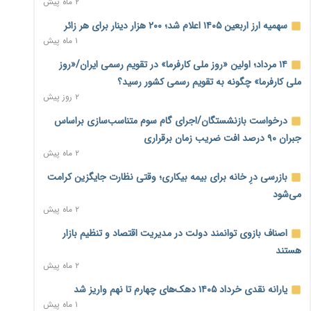
۲ ماه پیش
نماینده مجلس: توسعه مرزهای زمینی به راهبرد تأمین کالاهای
سهمیه ارز اربعین ۱۴۰۵ اعلام شد؛ ۲۰۰ هزار دینار برای هر زائر
اساسی تبدیل شود
۱ ماه پیش
۱ روز پیش
۱۴ مرداد؛ اولین «روز ملی کارفرما» در تقویم رسمی ایران/«روز
خانه کارگر قزوین: شکاف دستمزد و هزینه معیشت هر روز عمیق‌تر
ملی کارفرما» چگونه به تقویم رسمی کشور رسید؟
می‌شود
۲ روز پیش
۱ روز پیش
درخواست بازنشستگان/اجرای گام سوم متناسب‌سازی براساس
رئیس سازمان امور مالیاتی: بلاگرهای پردرآمد مشمول پرداخت
جبران ۹۰ درصد افت ضریب زمان برقراری
مالیات هستند
۲ ماه پیش
۱ روز پیش
بازرسی درِ خانه برای بیمه بیکاری؛ وقتی نظارت جایگزین کرامت
پیش‌بینی افزایش تولید برنج؛ نیاز وارداتی کشور به ۵۰۰ هزار تن
می‌شود
کاهش می‌یابد
۲ ماه پیش
۱ روز پیش
اصناف بازوی توانمند دولت در مدیریت اقتصاد و تنظیم بازار
امضای تفاهم‌نامه تجاری ایران و پاکستان؛ هدف‌گذاری تجارت ۱۰
هستند
میلیارد دلاری
۲ ماه پیش
۱ روز پیش
یارانه نقدی خرداد ۱۴۰۵ دهک‌های چهارم تا نهم واریز شد
اختیارات جدید گمرکات برای تمدید ورود موقت کالا و خودرو تا
۱ ماه پیش
پایان شهریور ابلاغ شد