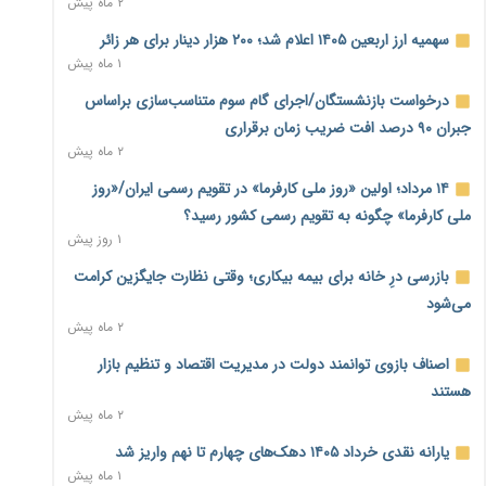
۲ ماه پیش
نماینده مجلس: توسعه مرزهای زمینی به راهبرد تأمین کالاهای
سهمیه ارز اربعین ۱۴۰۵ اعلام شد؛ ۲۰۰ هزار دینار برای هر زائر
اساسی تبدیل شود
۱ ماه پیش
۱ روز پیش
درخواست بازنشستگان/اجرای گام سوم متناسب‌سازی براساس
خانه کارگر قزوین: شکاف دستمزد و هزینه معیشت هر روز عمیق‌تر
جبران ۹۰ درصد افت ضریب زمان برقراری
می‌شود
۲ ماه پیش
۱ روز پیش
۱۴ مرداد؛ اولین «روز ملی کارفرما» در تقویم رسمی ایران/«روز
رئیس سازمان امور مالیاتی: بلاگرهای پردرآمد مشمول پرداخت
ملی کارفرما» چگونه به تقویم رسمی کشور رسید؟
مالیات هستند
۱ روز پیش
۱ روز پیش
بازرسی درِ خانه برای بیمه بیکاری؛ وقتی نظارت جایگزین کرامت
پیش‌بینی افزایش تولید برنج؛ نیاز وارداتی کشور به ۵۰۰ هزار تن
می‌شود
کاهش می‌یابد
۲ ماه پیش
۱ روز پیش
اصناف بازوی توانمند دولت در مدیریت اقتصاد و تنظیم بازار
امضای تفاهم‌نامه تجاری ایران و پاکستان؛ هدف‌گذاری تجارت ۱۰
هستند
میلیارد دلاری
۲ ماه پیش
۱ روز پیش
یارانه نقدی خرداد ۱۴۰۵ دهک‌های چهارم تا نهم واریز شد
اختیارات جدید گمرکات برای تمدید ورود موقت کالا و خودرو تا
۱ ماه پیش
پایان شهریور ابلاغ شد