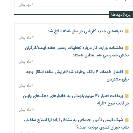
۱ روز پیش
پربازدیدها
رشد ۷۵ هزار میلیاردی بازار خرید اعتباری؛ فین‌تک‌ها وارد میدان
شدند
۱ روز پیش
تعرفه‌های جدید کاریابی در سال ۱۴۰۵ ابلاغ شد
۲ ماه پیش
احتمال اختلال ۲۴ ساعته در سامانه‌های تأمین اجتماعی
۱ روز پیش
بخشنامه وزارت کار درباره تعطیلات رسمی هفته آینده/کارگران
بخش خصوصی هم تعطیل هستند
آغاز اجرای پایلوت «ردا کارت» برای دانشجویان تحصیلات تکمیلی
۱ ماه پیش
۱ روز پیش
اختلال خدمات ۴ بانک برطرف شد/افزایش سقف انتقال وجه
محدودیت تازه برای شبکه بانکی؛ افزایش سپرده قانونی با هدف
برای مشتریان
کنترل تورم
۱ ماه پیش
۱ روز پیش
پرداخت اعتبار ۳۰ میلیون‌تومانی به خانوارهای دهک‌های پایین
ترمز تولید خودرو کشیده شد؛ افت ۲۵ درصدی تیراژ ایران‌خودرو،
در قالب طرح «افرا»
سایپا و پارس‌خودرو
۲ ماه پیش
۱ روز پیش
شوک قیمتی تأمین اجتماعی به مشاغل آزاد؛ آیا اصلاح ساختار،
بنگاه‌داری بانک‌ها؛ مانع بزرگ خانه‌دار شدن مستأجران
۱ روز پیش
نقابِ جبرانِ کسری بودجه است؟