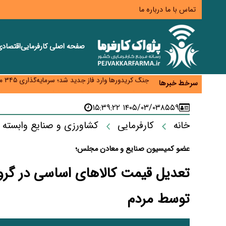
تماس با ما
درباره ما
صفحه اصلی
کارفرمایی
اقتصاد
زائران اربعین نگران ارز باقی‌مانده نباشند؛ خرید دینار د
جنگ کریدورها وارد فاز جدید شد؛ سرمایه‌گذاری ۳۴۵ میلیارد دلاری اوراسیا تا ۲۰۳۵
سرخط خبرها
پارادوکس اینترنت در ایران؛ مصرف‌کننده بیشتر می‌پرداز
تأمین سرمایه در گردش بدون خلق نقدینگی؛ نقش جدید
۱۴۰۵/۰۳/۰۳ ۱۵:۳۹:۲۲
۸۵۵۹
معمای تأمین ۸۰ همت معوقات بازنشستگان؛ بانک رفاه وارد میدان شد
خانه
کارفرمایی
کشاورزی و صنایع وابسته
عضو کمیسیون صنایع و معادن مجلس؛
تعدیل قیمت کالاهای اساسی در گرو
توسط مردم