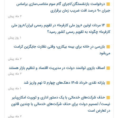
خانه کارگر قزوین: شکاف دستمزد و هزینه معیشت هر روز عمیق‌تر
درخواست بازنشستگان/اجرای گام سوم متناسب‌سازی براساس
می‌شود
جبران ۹۰ درصد افت ضریب زمان برقراری
۱ روز پیش
۲ ماه پیش
رئیس سازمان امور مالیاتی: بلاگرهای پردرآمد مشمول پرداخت
۱۴ مرداد؛ اولین «روز ملی کارفرما» در تقویم رسمی ایران/«روز ملی
مالیات هستند
کارفرما» چگونه به تقویم رسمی کشور رسید؟
۱ روز پیش
۱ روز پیش
پیش‌بینی افزایش تولید برنج؛ نیاز وارداتی کشور به ۵۰۰ هزار تن
بازرسی درِ خانه برای بیمه بیکاری؛ وقتی نظارت جایگزین کرامت
کاهش می‌یابد
می‌شود
۱ روز پیش
۲ ماه پیش
امضای تفاهم‌نامه تجاری ایران و پاکستان؛ هدف‌گذاری تجارت ۱۰
اصناف بازوی توانمند دولت در مدیریت اقتصاد و تنظیم بازار هستند
میلیارد دلاری
۲ ماه پیش
۱ روز پیش
یارانه نقدی خرداد ۱۴۰۵ دهک‌های چهارم تا نهم واریز شد
اختیارات جدید گمرکات برای تمدید ورود موقت کالا و خودرو تا
۱ ماه پیش
پایان شهریور ابلاغ شد
حذف شرکت‌های خدماتی با یک دستور اداری و توییت امکان‌پذیر
۱ روز پیش
نیست/ تصمیم دولت برای حذف شرکت‌های خدماتی با چندین قانون
فهرست کالاهای فولادی و فلزات مشمول بازگشت ۱۰۰ درصد ارز
در تعارض است
صادراتی ابلاغ شد
۲ ماه پیش