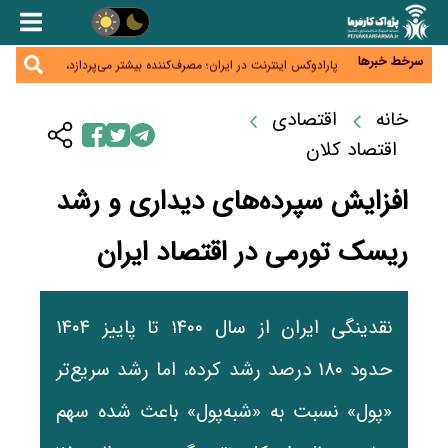
زائران اربعین نگران ارز باقی‌مانده نباشند؛ خرید دینار در
بانک‌ها و صرافی‌ها
جنگ کریدورها وارد فاز جدید شد؛ سرمایه‌گذاری ۳۴۵
میلیارد دلاری اوراسیا تا ۲۰۳۵
سرخط خبرها
پارادوکس اینترنت در ایران؛ مصرف‌کننده بیشتر می‌پردازد،
شبکه کمتر توسعه می‌یابد
تأمین سرمایه در گردش بدون خلق نقدینگی؛ نقش
جدید سیاست‌های مالیاتی در حمایت از تولید
خانه
اقتصادی
معمای تأمین ۸۰ همت معوقات بازنشستگان؛ بانک رفاه
وارد میدان شد
اقتصاد کلان
افزایش سپرده‌های دیداری و رشد
ریسک تورمی در اقتصاد ایران
نقدینگی ایران از سال ۱۴۰۰ تا پاییز ۱۴۰۴
حدود ۱۸۰ درصد رشد کرده، اما رشد سریع‌تر
«پول» نسبت به «شبه‌پول» باعث شده سهم