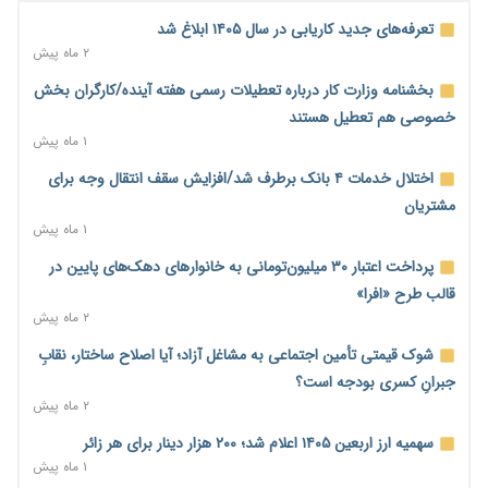
۲۳ ساعت پیش
تعرفه‌های جدید کاریابی در سال ۱۴۰۵ ابلاغ شد
احتمال اختلال ۲۴ ساعته در سامانه‌های تأمین اجتماعی
۲ ماه پیش
۲۳ ساعت پیش
بخشنامه وزارت کار درباره تعطیلات رسمی هفته آینده/کارگران بخش
آغاز اجرای پایلوت «ردا کارت» برای دانشجویان تحصیلات تکمیلی
خصوصی هم تعطیل هستند
۲۳ ساعت پیش
۱ ماه پیش
محدودیت تازه برای شبکه بانکی؛ افزایش سپرده قانونی با هدف
اختلال خدمات ۴ بانک برطرف شد/افزایش سقف انتقال وجه برای
کنترل تورم
مشتریان
۲۳ ساعت پیش
۱ ماه پیش
ترمز تولید خودرو کشیده شد؛ افت ۲۵ درصدی تیراژ ایران‌خودرو،
پرداخت اعتبار ۳۰ میلیون‌تومانی به خانوارهای دهک‌های پایین در
سایپا و پارس‌خودرو
قالب طرح «افرا»
۱ روز پیش
۲ ماه پیش
بنگاه‌داری بانک‌ها؛ مانع بزرگ خانه‌دار شدن مستأجران
شوک قیمتی تأمین اجتماعی به مشاغل آزاد؛ آیا اصلاح ساختار، نقابِ
۱ روز پیش
جبرانِ کسری بودجه است؟
۲ ماه پیش
نماینده مجلس: توسعه مرزهای زمینی به راهبرد تأمین کالاهای
اساسی تبدیل شود
سهمیه ارز اربعین ۱۴۰۵ اعلام شد؛ ۲۰۰ هزار دینار برای هر زائر
۱ روز پیش
۱ ماه پیش