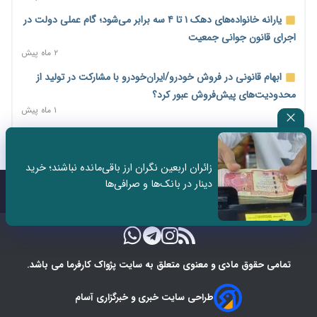
۱ روز پیش
یارانه خانواده‌های دهک ۱ تا ۴ سه برابر می‌شود؛ گام عملی دولت در
مرحله سیزدهم کالابرگ در سایه تورم؛ قدرت خرید یارانه یک‌میلیونی
اجرای قانون جوانی جمعیت
بیش از پیش آب رفت
۲ ماه پیش
۱ روز پیش
ابهام قانونی در فروش خودرو/ایران‌خودرو با مشارکت در تولید از
۱۴ مرداد؛ اولین «روز ملی کارفرما» در تقویم رسمی ایران/«روز ملی
محدودیت‌های پیش‌فروش عبور کرد؟
کارفرما» چگونه به تقویم رسمی کشور رسید؟
۱ ماه پیش
۱ روز پیش
سه نماد جدید اخزا در فرابورس پذیرش شد
سکه در یک قدمی ۱۸۵ میلیون تومان
۲ ماه پیش
۲ روز پیش
زائران اربعین نگران ارز باقی‌مانده نباشند؛ خرید
ثبت نادرست عنوان شغلی، کارگر و کارفرما را با جریمه و شکایت
دینار در بانک‌ها و صرافی‌ها
تشکل‌ها در مسیر ارتقای تاب‌آوری اعضا برنامه‌ریزی کنند
روبه‌رو می‌کند
تماس با ما
درباره ما
۲ روز پیش
۲ ماه پیش
ساماندهی نیروهای شرکتی نباید قربانی ملاحظات انتخاباتی شود/
برخی نمایندگان به دنبال حذف شرکت‌هایی که وجود ندارند!
۲ روز پیش
تمامی حقوق مادی و معنوی متعلق به سایت پژواک کارفرما می باشد.
کیف پول ایران؛ انجام تراکنش‌های مالی بدون نیاز به اینترنت
طراحی سایت خبری و خبرگزاری آسام
۲ روز پیش