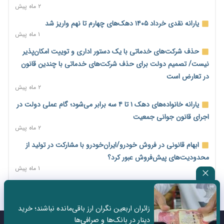
میلیارد دلاری
۲ ماه پیش
۱ روز پیش
یارانه نقدی خرداد ۱۴۰۵ دهک‌های چهارم تا نهم واریز شد
اختیارات جدید گمرکات برای تمدید ورود موقت کالا و خودرو تا
۱ ماه پیش
پایان شهریور ابلاغ شد
حذف شرکت‌های خدماتی با یک دستور اداری و توییت امکان‌پذیر
۱ روز پیش
نیست/ تصمیم دولت برای حذف شرکت‌های خدماتی با چندین قانون
فهرست کالاهای فولادی و فلزات مشمول بازگشت ۱۰۰ درصد ارز
در تعارض است
صادراتی ابلاغ شد
۲ ماه پیش
۱ روز پیش
یارانه خانواده‌های دهک ۱ تا ۴ سه برابر می‌شود؛ گام عملی دولت در
مرحله سیزدهم کالابرگ در سایه تورم؛ قدرت خرید یارانه یک‌میلیونی
اجرای قانون جوانی جمعیت
بیش از پیش آب رفت
۲ ماه پیش
۱ روز پیش
ابهام قانونی در فروش خودرو/ایران‌خودرو با مشارکت در تولید از
۱۴ مرداد؛ اولین «روز ملی کارفرما» در تقویم رسمی ایران/«روز ملی
محدودیت‌های پیش‌فروش عبور کرد؟
کارفرما» چگونه به تقویم رسمی کشور رسید؟
۱ ماه پیش
۱ روز پیش
سه نماد جدید اخزا در فرابورس پذیرش شد
سکه در یک قدمی ۱۸۵ میلیون تومان
۲ ماه پیش
۲ روز پیش
زائران اربعین نگران ارز باقی‌مانده نباشند؛ خرید
ثبت نادرست عنوان شغلی، کارگر و کارفرما را با جریمه و شکایت
دینار در بانک‌ها و صرافی‌ها