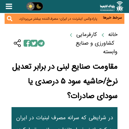
زائران اربعین نگران ارز باقی‌مانده نباشند؛ خرید دینار در
بانک‌ها و صرافی‌ها
جنگ کریدورها وارد فاز جدید شد؛ سرمایه‌گذاری ۳۴۵
میلیارد دلاری اوراسیا تا ۲۰۳۵
سرخط خبرها
پارادوکس اینترنت در ایران؛ مصرف‌کننده بیشتر می‌پردازد،
شبکه کمتر توسعه می‌یابد
تأمین سرمایه در گردش بدون خلق نقدینگی؛ نقش
جدید سیاست‌های مالیاتی در حمایت از تولید
خانه
کارفرمایی
معمای تأمین ۸۰ همت معوقات بازنشستگان؛ بانک رفاه
وارد میدان شد
کشاورزی و صنایع
وابسته
مقاومت صنایع لبنی در برابر تعدیل
نرخ/حاشیه سود ۵ درصدی یا
سودای صادرات؟
در شرایطی که سرانه مصرف لبنیات در ایران