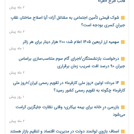
سایپا و پارس‌خودرو
قالب طرح «افرا»
۱ روز پیش
۲ ماه پیش
بنگاه‌داری بانک‌ها؛ مانع بزرگ خانه‌دار شدن مستأجران
شوک قیمتی تأمین اجتماعی به مشاغل آزاد؛ آیا اصلاح ساختار، نقابِ
۱ روز پیش
جبرانِ کسری بودجه است؟
۲ ماه پیش
نماینده مجلس: توسعه مرزهای زمینی به راهبرد تأمین کالاهای
اساسی تبدیل شود
سهمیه ارز اربعین ۱۴۰۵ اعلام شد؛ ۲۰۰ هزار دینار برای هر زائر
۱ روز پیش
۱ ماه پیش
خانه کارگر قزوین: شکاف دستمزد و هزینه معیشت هر روز عمیق‌تر
درخواست بازنشستگان/اجرای گام سوم متناسب‌سازی براساس
می‌شود
جبران ۹۰ درصد افت ضریب زمان برقراری
۱ روز پیش
۲ ماه پیش
رئیس سازمان امور مالیاتی: بلاگرهای پردرآمد مشمول پرداخت
۱۴ مرداد؛ اولین «روز ملی کارفرما» در تقویم رسمی ایران/«روز ملی
مالیات هستند
کارفرما» چگونه به تقویم رسمی کشور رسید؟
۱ روز پیش
۱ روز پیش
پیش‌بینی افزایش تولید برنج؛ نیاز وارداتی کشور به ۵۰۰ هزار تن
بازرسی درِ خانه برای بیمه بیکاری؛ وقتی نظارت جایگزین کرامت
کاهش می‌یابد
می‌شود
۱ روز پیش
۲ ماه پیش
امضای تفاهم‌نامه تجاری ایران و پاکستان؛ هدف‌گذاری تجارت ۱۰
اصناف بازوی توانمند دولت در مدیریت اقتصاد و تنظیم بازار هستند