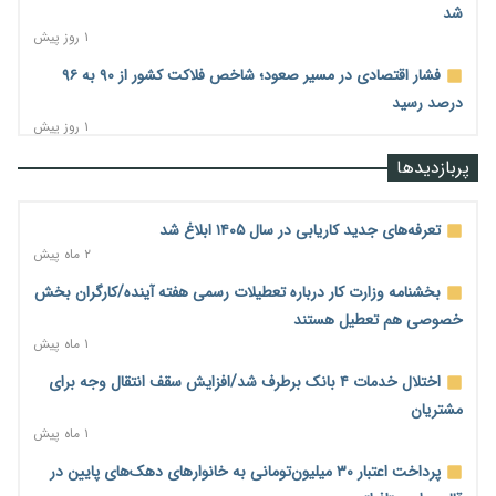
شد
۱ روز پیش
فشار اقتصادی در مسیر صعود؛ شاخص فلاکت کشور از ۹۰ به ۹۶
درصد رسید
۱ روز پیش
رشد ۷۵ هزار میلیاردی بازار خرید اعتباری؛ فین‌تک‌ها وارد میدان
پربازدیدها
شدند
۱ روز پیش
تعرفه‌های جدید کاریابی در سال ۱۴۰۵ ابلاغ شد
احتمال اختلال ۲۴ ساعته در سامانه‌های تأمین اجتماعی
۲ ماه پیش
۱ روز پیش
بخشنامه وزارت کار درباره تعطیلات رسمی هفته آینده/کارگران بخش
آغاز اجرای پایلوت «ردا کارت» برای دانشجویان تحصیلات تکمیلی
خصوصی هم تعطیل هستند
۱ روز پیش
۱ ماه پیش
محدودیت تازه برای شبکه بانکی؛ افزایش سپرده قانونی با هدف
اختلال خدمات ۴ بانک برطرف شد/افزایش سقف انتقال وجه برای
کنترل تورم
مشتریان
۱ روز پیش
۱ ماه پیش
ترمز تولید خودرو کشیده شد؛ افت ۲۵ درصدی تیراژ ایران‌خودرو،
پرداخت اعتبار ۳۰ میلیون‌تومانی به خانوارهای دهک‌های پایین در