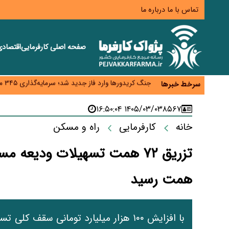
تماس با ما
درباره ما
صفحه اصلی
کارفرمایی
اقتصاد
زائران اربعین نگران ارز باقی‌مانده نباشند؛ خرید دینار د
جنگ کریدورها وارد فاز جدید شد؛ سرمایه‌گذاری ۳۴۵ میلیارد دلاری اوراسیا تا ۲۰۳۵
سرخط خبرها
پارادوکس اینترنت در ایران؛ مصرف‌کننده بیشتر می‌پرداز
تأمین سرمایه در گردش بدون خلق نقدینگی؛ نقش جدید
۱۴۰۵/۰۳/۰۳ ۱۶:۵۰:۰۴
۸۵۶۷
معمای تأمین ۸۰ همت معوقات بازنشستگان؛ بانک رفاه وارد میدان شد
خانه
کارفرمایی
راه و مسکن
همت رسید
با افزایش ۱۰۰ هزار میلیارد تومانی سق