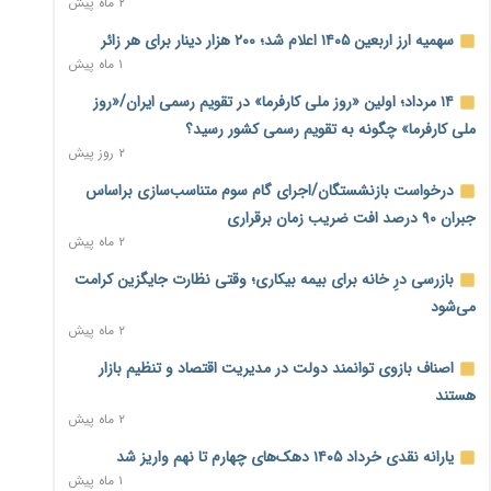
۲ ماه پیش
نماینده مجلس: توسعه مرزهای زمینی به راهبرد تأمین کالاهای
سهمیه ارز اربعین ۱۴۰۵ اعلام شد؛ ۲۰۰ هزار دینار برای هر زائر
اساسی تبدیل شود
۱ ماه پیش
۱ روز پیش
۱۴ مرداد؛ اولین «روز ملی کارفرما» در تقویم رسمی ایران/«روز
خانه کارگر قزوین: شکاف دستمزد و هزینه معیشت هر روز عمیق‌تر
ملی کارفرما» چگونه به تقویم رسمی کشور رسید؟
می‌شود
۲ روز پیش
۱ روز پیش
درخواست بازنشستگان/اجرای گام سوم متناسب‌سازی براساس
رئیس سازمان امور مالیاتی: بلاگرهای پردرآمد مشمول پرداخت
جبران ۹۰ درصد افت ضریب زمان برقراری
مالیات هستند
۲ ماه پیش
۱ روز پیش
بازرسی درِ خانه برای بیمه بیکاری؛ وقتی نظارت جایگزین کرامت
پیش‌بینی افزایش تولید برنج؛ نیاز وارداتی کشور به ۵۰۰ هزار تن
می‌شود
کاهش می‌یابد
۲ ماه پیش
۱ روز پیش
اصناف بازوی توانمند دولت در مدیریت اقتصاد و تنظیم بازار
امضای تفاهم‌نامه تجاری ایران و پاکستان؛ هدف‌گذاری تجارت ۱۰
هستند
میلیارد دلاری
۲ ماه پیش
۱ روز پیش
یارانه نقدی خرداد ۱۴۰۵ دهک‌های چهارم تا نهم واریز شد
اختیارات جدید گمرکات برای تمدید ورود موقت کالا و خودرو تا
۱ ماه پیش
پایان شهریور ابلاغ شد