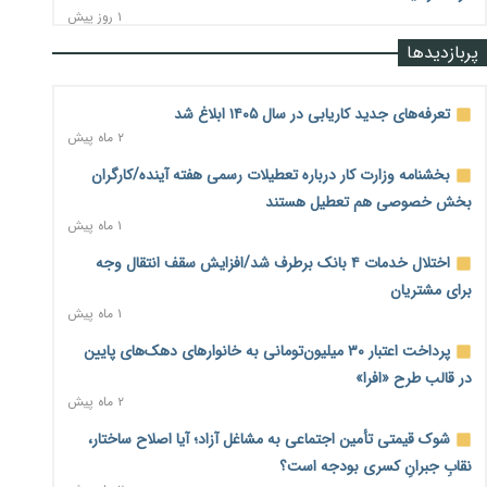
۱ روز پیش
پربازدیدها
رشد ۷۵ هزار میلیاردی بازار خرید اعتباری؛ فین‌تک‌ها وارد میدان
شدند
۱ روز پیش
تعرفه‌های جدید کاریابی در سال ۱۴۰۵ ابلاغ شد
۲ ماه پیش
احتمال اختلال ۲۴ ساعته در سامانه‌های تأمین اجتماعی
۱ روز پیش
بخشنامه وزارت کار درباره تعطیلات رسمی هفته آینده/کارگران
بخش خصوصی هم تعطیل هستند
آغاز اجرای پایلوت «ردا کارت» برای دانشجویان تحصیلات تکمیلی
۱ ماه پیش
۱ روز پیش
اختلال خدمات ۴ بانک برطرف شد/افزایش سقف انتقال وجه
محدودیت تازه برای شبکه بانکی؛ افزایش سپرده قانونی با هدف
برای مشتریان
کنترل تورم
۱ ماه پیش
۱ روز پیش
پرداخت اعتبار ۳۰ میلیون‌تومانی به خانوارهای دهک‌های پایین
ترمز تولید خودرو کشیده شد؛ افت ۲۵ درصدی تیراژ ایران‌خودرو،
در قالب طرح «افرا»
سایپا و پارس‌خودرو
۲ ماه پیش
۱ روز پیش
شوک قیمتی تأمین اجتماعی به مشاغل آزاد؛ آیا اصلاح ساختار،
بنگاه‌داری بانک‌ها؛ مانع بزرگ خانه‌دار شدن مستأجران
۱ روز پیش
نقابِ جبرانِ کسری بودجه است؟