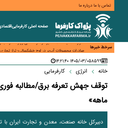
تماس با ما
درباره ما
صفحه اصلی
کارفرمایی
اقتصاد
رسانه تخصصی باید مطالبه‌گری، دقت و استقلال را سرلو
احراز صلاحیت ۱۹۴۱ مدیر در شرکت‌های وزارت کار انجام نشده است؛ شایسته‌سالاری زیر فشار؟
سرخط خبرها
صادرات محصولات آب‌بر در اوج خشکسالی؛ تراز تجاری 
موبایل گران می‌شود؟ هزینه واردات ۱۰ برابر شد، ثبت سفارش همچنان متوقف است
۱۴۰۵/۰۳/۰۵ ۱۴:۲۱:۴۰
۸۵۹۹
کارخانه‌ها ایستادند؛ تولیدکنندگان همچنان زیر فشار خس
خانه
انرژی
کارفرمایی
ماهه»
دبیرکل خانه صنعت، معدن و تجارت ایران با تأکی