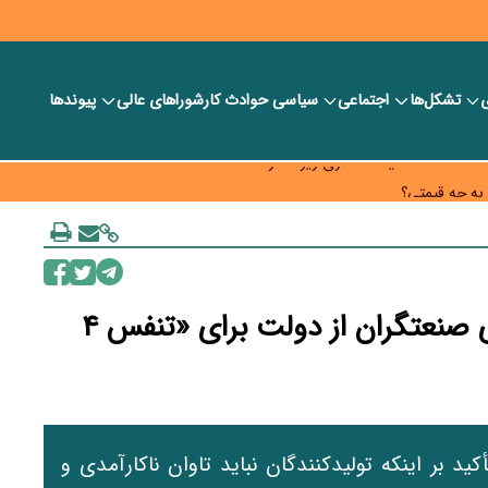
ی
تشکل‌ها
اجتماعی
سیاسی
حوادث کار
شورا‎های عالی
پیوندها
حه کار خود قرار دهد
به چه قیمتی؟
ارت و تأمین مواد اولیه
توقف جهش تعرفه برق/مطالبه فوری صنعتگران از دولت برای «تنفس ۴
د بر اینکه تولیدکنندگان نباید تاوان ناکارآمدی و