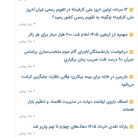
خود می‌گوید
۲ ساعت پیش
۱۴ مرداد؛ اولین «روز ملی کارفرما» در تقویم رسمی ایران/«روز
ملی کارفرما» چگونه به تقویم رسمی کشور رسید؟
ناترازی برق ۳۰ درصد کاهش یافت؛ وعده وزارت نیرو برای رفع
۳ روز پیش
محدودیت صنایع
۲ ساعت پیش
سهمیه ارز اربعین ۱۴۰۵ اعلام شد؛ ۲۰۰ هزار دینار برای هر زائر
۱ ماه پیش
ورود بخش خصوصی به حکمرانی اشتغال؛ «یاوران پیشرفت»
امسال گسترده‌تر می‌شود
درخواست بازنشستگان/اجرای گام سوم متناسب‌سازی براساس
۲ ساعت پیش
جبران ۹۰ درصد افت ضریب زمان برقراری
۲ ماه پیش
مطالبه کارگران جنوب برای پرداخت «حق جنگ»؛ از نفت و گاز تا
شبکه برق
بازرسی درِ خانه برای بیمه بیکاری؛ وقتی نظارت جایگزین کرامت
۲ ساعت پیش
می‌شود
۲ ماه پیش
حساب‌های شرکت ملی نفت در بانک صنعت و معدن مسدود
شد؛ بدهی یک میلیارد دلاری
اصناف بازوی توانمند دولت در مدیریت اقتصاد و تنظیم بازار
۳ ساعت پیش
هستند
۲ ماه پیش
درآمد کارگزاری‌ها چقدر است؟ کانون کارگزاران اعداد منتشرشده
در فضای مجازی را تکذیب کرد
یارانه نقدی خرداد ۱۴۰۵ دهک‌های چهارم تا نهم واریز شد
۳ ساعت پیش
۱ ماه پیش