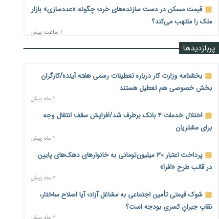
قیمت مسکن در دست سازنده‌های خرد؛ چگونه «عددسازی» بازار
ملک را ملتهب می‌کند؟
۱ ساعت پیش
پربازدیدها
مسیر تأمین مواد اولیه صنایع تسهیل شد؛ ۳۴۱۴ کد تعرفه مشمول
سهمیه جدید
۱ ساعت پیش
بخشنامه وزارت کار درباره تعطیلات رسمی هفته آینده/کارگران
بخش خصوصی هم تعطیل هستند
منابع صندوق ملی مسکن به متقاضیان رسید؛ اولویت با
۱ ماه پیش
پروژه‌های بالای ۸۰ درصد پیشرفت
۱ ساعت پیش
اختلال خدمات ۴ بانک برطرف شد/افزایش سقف انتقال وجه
برای مشتریان
هشدار درباره آینده صندوق‌های بازنشستگی؛ اعتماد بیمه‌پردازان
۱ ماه پیش
را قربانی نکنیم
۱ ساعت پیش
پرداخت اعتبار ۳۰ میلیون‌تومانی به خانوارهای دهک‌های پایین
در قالب طرح «افرا»
ترمیم مزد در راه است؟ تأکید بر افزایش مزد پایه و شفافیت سبد
۲ ماه پیش
معیشت
۲ ساعت پیش
شوک قیمتی تأمین اجتماعی به مشاغل آزاد؛ آیا اصلاح ساختار،
نقابِ جبرانِ کسری بودجه است؟
وام بدون رتبه اعتباری؛ صندوق کارآفرینی امید از حمایت متفاوت
۲ ماه پیش