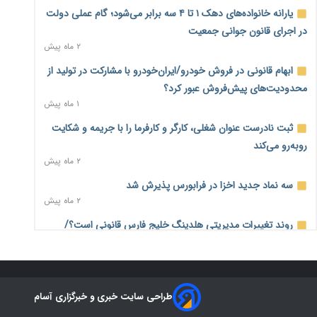
بیکاری ۷ درصدی روی کاغذ؛ آیا در واقعیت هم این چنین است؟
یارانه خانواده‌های دهک ۱ تا ۴ سه برابر می‌شود؛ گام عملی دولت
۴ ساعت پیش
در اجرای قانون جوانی جمعیت
۲ ماه پیش
روز خبرنگار؛ مطالبه‌ای فراتر از تبریک برای پاسداشت حقیقت و
امنیت شغلی
ابهام قانونی در فروش خودرو/ایران‌خودرو با مشارکت در تولید از
۴ ساعت پیش
محدودیت‌های پیش‌فروش عبور کرد؟
۱ ماه پیش
همایش و مسابقه نذری ماه صفر برگزار شد
۲۱ ساعت پیش
ثبت نادرست عنوان شغلی، کارگر و کارفرما را با جریمه و شکایت
روبه‌رو می‌کند
زائران اربعین نگران ارز باقی‌مانده نباشند؛ خرید دینار در بانک‌ها و
۲ ماه پیش
صرافی‌ها
۲ روز پیش
سه نماد جدید اخزا در فرابورس پذیرش شد
۲ ماه پیش
جنگ کریدورها وارد فاز جدید شد؛ سرمایه‌گذاری ۳۴۵ میلیارد
دلاری اوراسیا تا ۲۰۳۵
روند تغییرات مدیریتی هلدینگ خلیج فارس قانونی است؟/
۲ روز پیش
روایت‌های متناقض و نگرانی سهامداران
۱ ماه پیش
پارادوکس اینترنت در ایران؛ مصرف‌کننده بیشتر می‌پردازد، شبکه
کمتر توسعه می‌یابد
هشدار درباره «۴ درصد» مشاغل سخت و زیان‌آور/کارفرمایان
۲ روز پیش
طراحی سایت خبری و خبرگزاری آسام
پرداخت را به بازنشستگی موکول نکنند
۲ ماه پیش