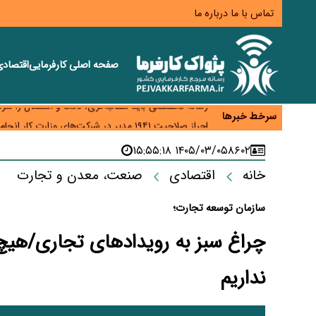
تماس با ما
درباره ما
صفحه اصلی
کارفرمایی
اقتصاد
هشدار درباره کاهش عرضه مسکن اجاره‌ای؛ دولت واحدهای
رسانه تخصصی باید مطالبه‌گری، دقت و استقلال را سرلو
سرخط خبرها
احراز صلاحیت ۱۹۴۱ مدیر در شرکت‌های وزارت کار انجام نشده است؛ شایسته‌سالاری زیر فشار؟
صادرات محصولات آب‌بر در اوج خشکسالی؛ تراز تجاری 
۱۴۰۵/۰۳/۰۵ ۱۵:۵۵:۱۸
۸۶۰۲
موبایل گران می‌شود؟ هزینه واردات ۱۰ برابر شد، ثبت سفارش همچنان متوقف است
خانه
اقتصادی
صنعت، معدن و تجارت
سازمان توسعه تجارت؛
چراغ سبز به رویدادهای تجاری/هیچ م
نداریم