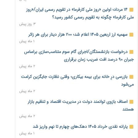
معیشت
۱۰ ساعت پیش
۱۴ مرداد؛ اولین «روز ملی کارفرما» در تقویم رسمی ایران/«روز
ملی کارفرما» چگونه به تقویم رسمی کشور رسید؟
وام بدون رتبه اعتباری؛ صندوق کارآفرینی امید از حمایت متفاوت
۳ روز پیش
خود می‌گوید
۱۰ ساعت پیش
سهمیه ارز اربعین ۱۴۰۵ اعلام شد؛ ۲۰۰ هزار دینار برای هر زائر
۱ ماه پیش
ناترازی برق ۳۰ درصد کاهش یافت؛ وعده وزارت نیرو برای رفع
محدودیت صنایع
درخواست بازنشستگان/اجرای گام سوم متناسب‌سازی براساس
۱۰ ساعت پیش
جبران ۹۰ درصد افت ضریب زمان برقراری
۲ ماه پیش
ورود بخش خصوصی به حکمرانی اشتغال؛ «یاوران پیشرفت»
امسال گسترده‌تر می‌شود
بازرسی درِ خانه برای بیمه بیکاری؛ وقتی نظارت جایگزین کرامت
۱۰ ساعت پیش
می‌شود
۲ ماه پیش
مطالبه کارگران جنوب برای پرداخت «حق جنگ»؛ از نفت و گاز تا
شبکه برق
اصناف بازوی توانمند دولت در مدیریت اقتصاد و تنظیم بازار
۱۰ ساعت پیش
هستند
۲ ماه پیش
حساب‌های شرکت ملی نفت در بانک صنعت و معدن مسدود
شد؛ بدهی یک میلیارد دلاری
یارانه نقدی خرداد ۱۴۰۵ دهک‌های چهارم تا نهم واریز شد
۱۱ ساعت پیش
۱ ماه پیش