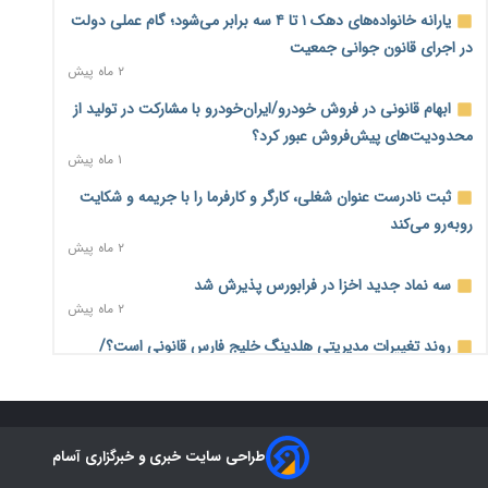
درآمد کارگزاری‌ها چقدر است؟ کانون کارگزاران اعداد منتشرشده
یارانه خانواده‌های دهک ۱ تا ۴ سه برابر می‌شود؛ گام عملی دولت
در فضای مجازی را تکذیب کرد
در اجرای قانون جوانی جمعیت
۱۱ ساعت پیش
۲ ماه پیش
بیکاری ۷ درصدی روی کاغذ؛ آیا در واقعیت هم این چنین است؟
ابهام قانونی در فروش خودرو/ایران‌خودرو با مشارکت در تولید از
۱۲ ساعت پیش
محدودیت‌های پیش‌فروش عبور کرد؟
۱ ماه پیش
روز خبرنگار؛ مطالبه‌ای فراتر از تبریک برای پاسداشت حقیقت و
امنیت شغلی
ثبت نادرست عنوان شغلی، کارگر و کارفرما را با جریمه و شکایت
۱۲ ساعت پیش
روبه‌رو می‌کند
۲ ماه پیش
همایش و مسابقه نذری ماه صفر برگزار شد
۱ روز پیش
سه نماد جدید اخزا در فرابورس پذیرش شد
۲ ماه پیش
زائران اربعین نگران ارز باقی‌مانده نباشند؛ خرید دینار در بانک‌ها و
صرافی‌ها
روند تغییرات مدیریتی هلدینگ خلیج فارس قانونی است؟/
۳ روز پیش
روایت‌های متناقض و نگرانی سهامداران
۱ ماه پیش
جنگ کریدورها وارد فاز جدید شد؛ سرمایه‌گذاری ۳۴۵ میلیارد
دلاری اوراسیا تا ۲۰۳۵
هشدار درباره «۴ درصد» مشاغل سخت و زیان‌آور/کارفرمایان
۳ روز پیش
طراحی سایت خبری و خبرگزاری آسام
پرداخت را به بازنشستگی موکول نکنند
۲ ماه پیش