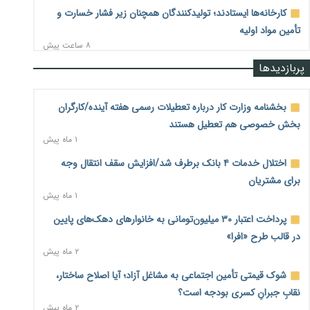
کارخانه‌ها ایستادند؛ تولیدکنندگان همچنان زیر فشار خسارت و
تأمین مواد اولیه
۸ ساعت پیش
پربازدیدها
قیمت مسکن در دست سازنده‌های خرد؛ چگونه «عددسازی» بازار
ملک را ملتهب می‌کند؟
۹ ساعت پیش
بخشنامه وزارت کار درباره تعطیلات رسمی هفته آینده/کارگران
بخش خصوصی هم تعطیل هستند
مسیر تأمین مواد اولیه صنایع تسهیل شد؛ ۳۴۱۴ کد تعرفه مشمول
۱ ماه پیش
سهمیه جدید
۹ ساعت پیش
اختلال خدمات ۴ بانک برطرف شد/افزایش سقف انتقال وجه
برای مشتریان
منابع صندوق ملی مسکن به متقاضیان رسید؛ اولویت با
۱ ماه پیش
پروژه‌های بالای ۸۰ درصد پیشرفت
۹ ساعت پیش
پرداخت اعتبار ۳۰ میلیون‌تومانی به خانوارهای دهک‌های پایین
در قالب طرح «افرا»
هشدار درباره آینده صندوق‌های بازنشستگی؛ اعتماد بیمه‌پردازان
۲ ماه پیش
را قربانی نکنیم
۹ ساعت پیش
شوک قیمتی تأمین اجتماعی به مشاغل آزاد؛ آیا اصلاح ساختار،
نقابِ جبرانِ کسری بودجه است؟
ترمیم مزد در راه است؟ تأکید بر افزایش مزد پایه و شفافیت سبد
۲ ماه پیش