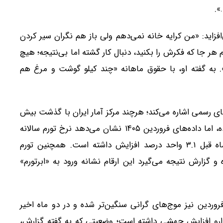
».
افزاید: «من کرایه خانه نمی‌دهم ولی باز هم نگران سیر کردن
ر جا که فکرش را بکنید، دنبال کار گشته اما بی‌نتیجه؛ هیچ
 به گفته او، با حقوق ماهانه «چند کیلو گوشت و مرغ هم
ای رسمی اشاره می‌کند؛ هرچند مرکز آمار ایران با گذشت بیش
از ده روز از خرداد، هنوز نرخ تورم اردیبهشت را اعلام نکرده، اما داده‌های فروردین ۱۴۰۵ نشان می‌دهد نرخ تورم سالانه
خانوارهای کشور به ۵۳.۷ درصد رسیده که نسبت به ماه قبل ۳.۱ واحد درصد افزایش داشته است. همچنین تورم
 فروردین ۷۳.۵ درصد اعلام شده و گزارش نتیجه می‌گیرد این ارقام نشانه ورود به «ابرتورم»
روردین نیز موج‌های گرانی سنگین‌تر شده و در دو ماه اخیر
 دارو افزایش جهشی داشته است؛ وضعیتی که به گفته گزارش،