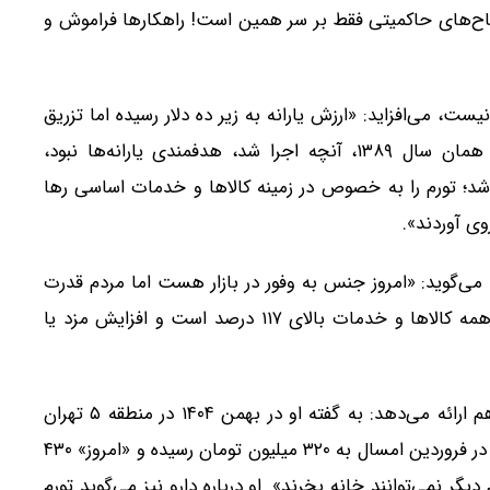
ناح‌های حاکمیتی فقط بر سر همین است! راهکارها فراموش و
یست، می‌افزاید: «ارزش یارانه به زیر ده دلار رسیده اما تزریق
نقدینگی بدون پشتوانه، هرگز راه حل نبوده و نیست؛ همان سال ۱۳۸۹، آنچه اجرا شد، هدفمندی یارانه‌ها نبود،
ه شد؛ تورم را به خصوص در زمینه کالاها و خدمات اساسی رها
وی آوردند».
 می‌گوید: «امروز جنس به وفور در بازار هست اما مردم قدرت
خرید ندارند؛ تورم واقعی نه فقط در خوراکی‌ها، بلکه در همه کالاها و خدمات بالای ۱۱۷ درصد است و افزایش مزد یا
این فعال کارگری برای توضیح وضعیت تورم، چند مثال هم ارائه می‌دهد: به گفته او در بهمن ۱۴۰۴ در منطقه ۵ تهران
میانگین قیمت آپارتمان متری ۲۲۰ میلیون تومان بوده که در فروردین امسال به ۳۲۰ میلیون تومان رسیده و «امروز» ۴۳۰
ر نمی‌توانند خانه بخرند». او درباره دارو نیز می‌گوید تورم