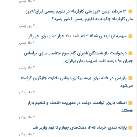
۲ ماه پیش
۲ روز پیش
۱۴ مرداد؛ اولین «روز ملی کارفرما» در تقویم رسمی ایران/«روز
پارادوکس اینترنت در ایران؛ مصرف‌کننده بیشتر می‌پردازد، شبکه
ملی کارفرما» چگونه به تقویم رسمی کشور رسید؟
کمتر توسعه می‌یابد
۳ روز پیش
۲ روز پیش
سهمیه ارز اربعین ۱۴۰۵ اعلام شد؛ ۲۰۰ هزار دینار برای هر زائر
تأمین سرمایه در گردش بدون خلق نقدینگی؛ نقش جدید
۱ ماه پیش
سیاست‌های مالیاتی در حمایت از تولید
۲ روز پیش
درخواست بازنشستگان/اجرای گام سوم متناسب‌سازی براساس
جبران ۹۰ درصد افت ضریب زمان برقراری
معمای تأمین ۸۰ همت معوقات بازنشستگان؛ بانک رفاه وارد
۲ ماه پیش
میدان شد
۲ روز پیش
بازرسی درِ خانه برای بیمه بیکاری؛ وقتی نظارت جایگزین کرامت
می‌شود
فشار اقتصادی در مسیر صعود؛ شاخص فلاکت کشور از ۹۰ به ۹۶
۲ ماه پیش
درصد رسید
۲ روز پیش
اصناف بازوی توانمند دولت در مدیریت اقتصاد و تنظیم بازار
هستند
رشد ۷۵ هزار میلیاردی بازار خرید اعتباری؛ فین‌تک‌ها وارد میدان
۲ ماه پیش
شدند
۲ روز پیش
یارانه نقدی خرداد ۱۴۰۵ دهک‌های چهارم تا نهم واریز شد
۱ ماه پیش
احتمال اختلال ۲۴ ساعته در سامانه‌های تأمین اجتماعی