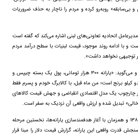
و بی‌سابقه» روبه‌رو کرده و مردم را ناچار به حذف ضروریات
یرعامل اتحادیه تعاونی‌های لبنی اشاره می‌کند که گفته است
ست و با ادامه روند موجود، قیمت لبنیات با سطح درآمد مردم
گر توجیهی نخواهد داشت».
«فاطمه» نیز میزان حمایت‌های موجود را ناچیز می‌داند و می‌گوید: «یارانه ۳۰۰ هزار تومانی، پول یک بسته چیپس و
 کیلو برنج است؛ من ماه قبل، با کالابرگ خودم و پسرم فقط
 در چارچوب یک مدل اقتصادی انقباضی و جهش قیمت کالاهای
خالی» تبدیل شده و ارزش واقعی آن نزدیک به صفر است.
در بخش «سقوط یارانه»، گزارش یادآوری می‌کند که آذر ۱۳۸۹ و همزمان با آغاز هدفمندسازی یارانه‌ها، نخستین مرحله
داخت شد. برای سنجش قدرت واقعی این یارانه، گزارش قیمت دلار را مبنا قرار