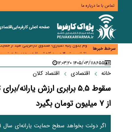
تماس با ما
درباره ما
صفحه اصلی
کارفرمایی
اقتصاد
ترمیم مزد در راه است؟ تأکید بر افزایش مزد پایه و 
وام بدون رتبه اعتباری؛ صندوق کارآفرینی امید از حمای
سرخط خبرها
ناترازی برق ۳۰ درصد کاهش یافت؛ وعده وزارت نیرو برای رفع محدودیت صنایع
ورود بخش خصوصی به حکمرانی اشتغال؛ «یاوران پیشر
۱۴۰۵/۰۳/۱۱ ۱۲:۰۳:۲۰
۸۶۵۵
مطالبه کارگران جنوب برای پرداخت «حق جنگ»؛ از نفت و
خانه
اقتصادی
اقتصاد کلان
از ۷ میلیون تومان بگیرد