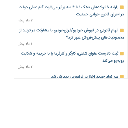
۲ روز پیش
یارانه خانواده‌های دهک ۱ تا ۴ سه برابر می‌شود؛ گام عملی دولت
در اجرای قانون جوانی جمعیت
آغاز اجرای پایلوت «ردا کارت» برای دانشجویان تحصیلات تکمیلی
۲ ماه پیش
۲ روز پیش
ابهام قانونی در فروش خودرو/ایران‌خودرو با مشارکت در تولید از
محدودیت تازه برای شبکه بانکی؛ افزایش سپرده قانونی با هدف
محدودیت‌های پیش‌فروش عبور کرد؟
کنترل تورم
۱ ماه پیش
۲ روز پیش
ثبت نادرست عنوان شغلی، کارگر و کارفرما را با جریمه و شکایت
ترمز تولید خودرو کشیده شد؛ افت ۲۵ درصدی تیراژ ایران‌خودرو،
روبه‌رو می‌کند
سایپا و پارس‌خودرو
۲ ماه پیش
۲ روز پیش
سه نماد جدید اخزا در فرابورس پذیرش شد
بنگاه‌داری بانک‌ها؛ مانع بزرگ خانه‌دار شدن مستأجران
۲ ماه پیش
۲ روز پیش
روند تغییرات مدیریتی هلدینگ خلیج فارس قانونی است؟/
نماینده مجلس: توسعه مرزهای زمینی به راهبرد تأمین کالاهای
روایت‌های متناقض و نگرانی سهامداران
اساسی تبدیل شود
۱ ماه پیش
۲ روز پیش
خانه کارگر قزوین: شکاف دستمزد و هزینه معیشت هر روز عمیق‌تر
می‌شود