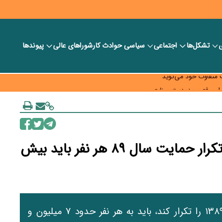
ی
تشکل‌ها
اجتماعی
سیاسی
حوادث کار
شورا‎های عالی
پیوندها
شفافیت سبد معیشت
ت متفاوت خود می‌گوید
فت» امسال گسترده‌تر می‌شود
 گاز تا شبکه برق
سقوط ۵.۵ برابری ارزش یارانه/برای تکرار حمایت سال ۸۹ هر نفر باید بیش
اگر دولت بخواهد سطح حمایت یارانه‌ای سال ۱۳۸۹ را تکرار کند، باید به هر نفر حدود ۷ میلیون و