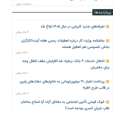
۱ ساعت پیش
پربازدیدها
درآمد کارگزاری‌ها چقدر است؟ کانون کارگزاران اعداد منتشرشده
در فضای مجازی را تکذیب کرد
۲ ساعت پیش
تعرفه‌های جدید کاریابی در سال ۱۴۰۵ ابلاغ شد
۲ ماه پیش
بیکاری ۷ درصدی روی کاغذ؛ آیا در واقعیت هم این چنین است؟
۲ ساعت پیش
بخشنامه وزارت کار درباره تعطیلات رسمی هفته آینده/کارگران
بخش خصوصی هم تعطیل هستند
روز خبرنگار؛ مطالبه‌ای فراتر از تبریک برای پاسداشت حقیقت و
۱ ماه پیش
امنیت شغلی
۲ ساعت پیش
اختلال خدمات ۴ بانک برطرف شد/افزایش سقف انتقال وجه
برای مشتریان
همایش و مسابقه نذری ماه صفر برگزار شد
۱ ماه پیش
۱۹ ساعت پیش
پرداخت اعتبار ۳۰ میلیون‌تومانی به خانوارهای دهک‌های پایین
زائران اربعین نگران ارز باقی‌مانده نباشند؛ خرید دینار در بانک‌ها و
در قالب طرح «افرا»
صرافی‌ها
۲ ماه پیش
۲ روز پیش
شوک قیمتی تأمین اجتماعی به مشاغل آزاد؛ آیا اصلاح ساختار،
جنگ کریدورها وارد فاز جدید شد؛ سرمایه‌گذاری ۳۴۵ میلیارد
نقابِ جبرانِ کسری بودجه است؟
دلاری اوراسیا تا ۲۰۳۵