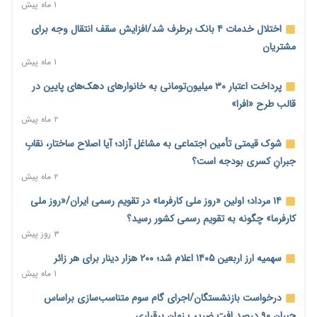
سهمیه جدید
۱ ماه پیش
۶ ساعت پیش
اختلال خدمات ۴ بانک برطرف شد/افزایش سقف انتقال وجه برای
منابع صندوق ملی مسکن به متقاضیان رسید؛ اولویت با پروژه‌های
مشتریان
بالای ۸۰ درصد پیشرفت
۱ ماه پیش
۷ ساعت پیش
پرداخت اعتبار ۳۰ میلیون‌تومانی به خانوارهای دهک‌های پایین در
هشدار درباره آینده صندوق‌های بازنشستگی؛ اعتماد بیمه‌پردازان را
قالب طرح «افرا»
قربانی نکنیم
۲ ماه پیش
۷ ساعت پیش
شوک قیمتی تأمین اجتماعی به مشاغل آزاد؛ آیا اصلاح ساختار، نقابِ
ترمیم مزد در راه است؟ تأکید بر افزایش مزد پایه و شفافیت سبد
جبرانِ کسری بودجه است؟
معیشت
۲ ماه پیش
۷ ساعت پیش
۱۴ مرداد؛ اولین «روز ملی کارفرما» در تقویم رسمی ایران/«روز ملی
وام بدون رتبه اعتباری؛ صندوق کارآفرینی امید از حمایت متفاوت
کارفرما» چگونه به تقویم رسمی کشور رسید؟
خود می‌گوید
۳ روز پیش
۷ ساعت پیش
سهمیه ارز اربعین ۱۴۰۵ اعلام شد؛ ۲۰۰ هزار دینار برای هر زائر
ناترازی برق ۳۰ درصد کاهش یافت؛ وعده وزارت نیرو برای رفع
۱ ماه پیش
محدودیت صنایع
درخواست بازنشستگان/اجرای گام سوم متناسب‌سازی براساس
۷ ساعت پیش
جبران ۹۰ درصد افت ضریب زمان برقراری