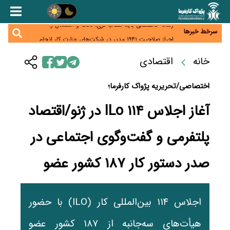
هشدار درباره کاهش عرضه مسکن اجاره‌ای؛ دولت
واحدهای خود را وارد بازار کند
رسانه تخصصی باید مطالبه‌گری، دقت و استقلال را
سرلوحه کار خود قرار دهد
سرخط خبرها
احراز صلاحیت ۱۹۴۱ مدیر در شرکت‌های وزارت کار انجام
نشده است؛ شایسته‌سالاری زیر فشار؟
صادرات محصولات آب‌بر در اوج خشکسالی؛ تراز تجاری
خانه
اقتصادی
به چه قیمتی؟
موبایل گران می‌شود؟ هزینه واردات ۱۰ برابر شد، ثبت
سفارش همچنان متوقف است
اختصاصی/تحریریه پژواک کارفرما؛
آغاز اجلاس ۱۱۴ ILo در ژنو/اقتصاد
پلتفرمی و گفت‌وگوی اجتماعی در
صدر دستور کار ۱۸۷ کشور عضو
اجلاس ۱۱۴ بین‌المللی کار (ILO) با حضور
هیأت‌های سه‌جانبه از ۱۸۷ کشور عضو