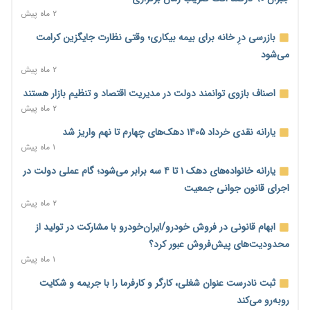
ورود بخش خصوصی به حکمرانی اشتغال؛ «یاوران پیشرفت»
۲ ماه پیش
امسال گسترده‌تر می‌شود
بازرسی درِ خانه برای بیمه بیکاری؛ وقتی نظارت جایگزین کرامت
۸ ساعت پیش
می‌شود
مطالبه کارگران جنوب برای پرداخت «حق جنگ»؛ از نفت و گاز تا
۲ ماه پیش
شبکه برق
اصناف بازوی توانمند دولت در مدیریت اقتصاد و تنظیم بازار هستند
۸ ساعت پیش
۲ ماه پیش
حساب‌های شرکت ملی نفت در بانک صنعت و معدن مسدود شد؛
یارانه نقدی خرداد ۱۴۰۵ دهک‌های چهارم تا نهم واریز شد
بدهی یک میلیارد دلاری
۱ ماه پیش
۸ ساعت پیش
یارانه خانواده‌های دهک ۱ تا ۴ سه برابر می‌شود؛ گام عملی دولت در
درآمد کارگزاری‌ها چقدر است؟ کانون کارگزاران اعداد منتشرشده در
اجرای قانون جوانی جمعیت
فضای مجازی را تکذیب کرد
۲ ماه پیش
۹ ساعت پیش
ابهام قانونی در فروش خودرو/ایران‌خودرو با مشارکت در تولید از
بیکاری ۷ درصدی روی کاغذ؛ آیا در واقعیت هم این چنین است؟
محدودیت‌های پیش‌فروش عبور کرد؟
۹ ساعت پیش
۱ ماه پیش
روز خبرنگار؛ مطالبه‌ای فراتر از تبریک برای پاسداشت حقیقت و
ثبت نادرست عنوان شغلی، کارگر و کارفرما را با جریمه و شکایت
امنیت شغلی
روبه‌رو می‌کند
۹ ساعت پیش