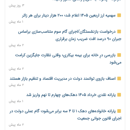
خود می‌گوید
۳ روز پیش
۱۰ ساعت پیش
سهمیه ارز اربعین ۱۴۰۵ اعلام شد؛ ۲۰۰ هزار دینار برای هر زائر
ناترازی برق ۳۰ درصد کاهش یافت؛ وعده وزارت نیرو برای رفع
۱ ماه پیش
محدودیت صنایع
درخواست بازنشستگان/اجرای گام سوم متناسب‌سازی براساس
۱۰ ساعت پیش
جبران ۹۰ درصد افت ضریب زمان برقراری
ورود بخش خصوصی به حکمرانی اشتغال؛ «یاوران پیشرفت»
۲ ماه پیش
امسال گسترده‌تر می‌شود
بازرسی درِ خانه برای بیمه بیکاری؛ وقتی نظارت جایگزین کرامت
۱۰ ساعت پیش
می‌شود
مطالبه کارگران جنوب برای پرداخت «حق جنگ»؛ از نفت و گاز تا
۲ ماه پیش
شبکه برق
اصناف بازوی توانمند دولت در مدیریت اقتصاد و تنظیم بازار هستند
۱۰ ساعت پیش
۲ ماه پیش
حساب‌های شرکت ملی نفت در بانک صنعت و معدن مسدود شد؛
یارانه نقدی خرداد ۱۴۰۵ دهک‌های چهارم تا نهم واریز شد
بدهی یک میلیارد دلاری
۱ ماه پیش
۱۰ ساعت پیش
یارانه خانواده‌های دهک ۱ تا ۴ سه برابر می‌شود؛ گام عملی دولت در
درآمد کارگزاری‌ها چقدر است؟ کانون کارگزاران اعداد منتشرشده در
اجرای قانون جوانی جمعیت
فضای مجازی را تکذیب کرد
۲ ماه پیش
۱۱ ساعت پیش