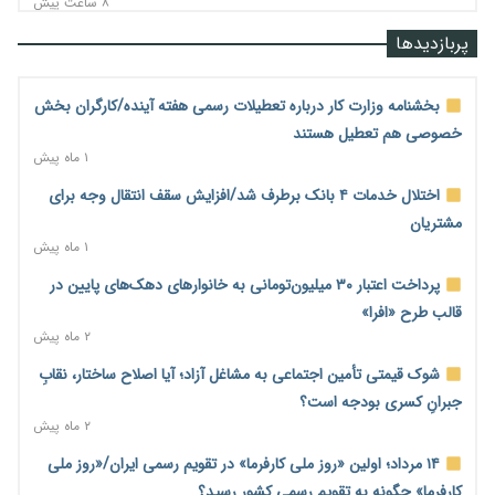
۸ ساعت پیش
قیمت مسکن در دست سازنده‌های خرد؛ چگونه «عددسازی» بازار
پربازدیدها
ملک را ملتهب می‌کند؟
۸ ساعت پیش
بخشنامه وزارت کار درباره تعطیلات رسمی هفته آینده/کارگران بخش
مسیر تأمین مواد اولیه صنایع تسهیل شد؛ ۳۴۱۴ کد تعرفه مشمول
خصوصی هم تعطیل هستند
سهمیه جدید
۱ ماه پیش
۸ ساعت پیش
اختلال خدمات ۴ بانک برطرف شد/افزایش سقف انتقال وجه برای
منابع صندوق ملی مسکن به متقاضیان رسید؛ اولویت با پروژه‌های
مشتریان
بالای ۸۰ درصد پیشرفت
۱ ماه پیش
۹ ساعت پیش
پرداخت اعتبار ۳۰ میلیون‌تومانی به خانوارهای دهک‌های پایین در
هشدار درباره آینده صندوق‌های بازنشستگی؛ اعتماد بیمه‌پردازان را
قالب طرح «افرا»
قربانی نکنیم
۲ ماه پیش
۹ ساعت پیش
شوک قیمتی تأمین اجتماعی به مشاغل آزاد؛ آیا اصلاح ساختار، نقابِ
ترمیم مزد در راه است؟ تأکید بر افزایش مزد پایه و شفافیت سبد
جبرانِ کسری بودجه است؟
معیشت
۲ ماه پیش
۱۰ ساعت پیش
۱۴ مرداد؛ اولین «روز ملی کارفرما» در تقویم رسمی ایران/«روز ملی
وام بدون رتبه اعتباری؛ صندوق کارآفرینی امید از حمایت متفاوت
کارفرما» چگونه به تقویم رسمی کشور رسید؟