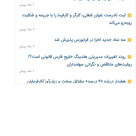
۱ ماه پیش
رفت
۳ ساعت پیش
ثبت نادرست عنوان شغلی، کارگر و کارفرما را با جریمه و شکایت
روبه‌رو می‌کند
اطمینان وزیر جهاد از تأمین کالاهای اساسی؛ «نگران نباشید»
۲ ماه پیش
۴ ساعت پیش
سه نماد جدید اخزا در فرابورس پذیرش شد
پیام‌رسان‌های ایرانی در مسیر ورود به بورس؛ عرضه اولیه یک
۲ ماه پیش
شرکت هوش مصنوعی در راه است
۴ ساعت پیش
روند تغییرات مدیریتی هلدینگ خلیج فارس قانونی است؟/
روایت‌های متناقض و نگرانی سهامداران
هشدار درباره کاهش عرضه مسکن اجاره‌ای؛ دولت واحدهای خود
۱ ماه پیش
را وارد بازار کند
۱ روز پیش
هشدار درباره «۴ درصد» مشاغل سخت و زیان‌آور/کارفرمایان
پرداخت را به بازنشستگی موکول نکنند
رسانه تخصصی باید مطالبه‌گری، دقت و استقلال را سرلوحه کار
۲ ماه پیش
خود قرار دهد
۱ روز پیش
جزئیات لایحه «نظام جدید تأمین اجتماعی»؛ آیا حق‌بیمه ۷
درصد می‌شود؟
احراز صلاحیت ۱۹۴۱ مدیر در شرکت‌های وزارت کار انجام نشده
۲ ماه پیش
است؛ شایسته‌سالاری زیر فشار؟
۱ روز پیش