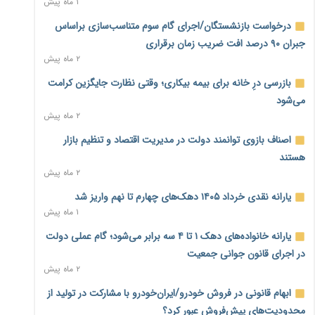
۱ ماه پیش
سمت توسعه زیرساخت رفت
۲ ساعت پیش
درخواست بازنشستگان/اجرای گام سوم متناسب‌سازی براساس
جبران ۹۰ درصد افت ضریب زمان برقراری
هشدار دیوان محاسبات درباره حساب‌های خارج از خزانه؛ ۱۲۴
۲ ماه پیش
حساب ارزی در تیررس نظارت
۲ ساعت پیش
بازرسی درِ خانه برای بیمه بیکاری؛ وقتی نظارت جایگزین کرامت
می‌شود
نه از جنگ می‌ترسیم، نه از مذاکره برای منافع ملی
۲ ماه پیش
۲ ساعت پیش
اصناف بازوی توانمند دولت در مدیریت اقتصاد و تنظیم بازار
فرمول تازه مستمری در راه است؛ کارگران بازنده اصلاحات تأمین
هستند
اجتماعی؟
۲ ماه پیش
۲ ساعت پیش
یارانه نقدی خرداد ۱۴۰۵ دهک‌های چهارم تا نهم واریز شد
کنترل ترازنامه بانک‌ها؛ شمشیر دولبه مهار تورم و تأمین مالی
۱ ماه پیش
تولید
۳ ساعت پیش
یارانه خانواده‌های دهک ۱ تا ۴ سه برابر می‌شود؛ گام عملی دولت
در اجرای قانون جوانی جمعیت
جنگ با تورم از بانک‌ها و بودجه آغاز می‌شود؛ نسخه انضباط
۲ ماه پیش
آهنین برای اقتصاد
۳ ساعت پیش
ابهام قانونی در فروش خودرو/ایران‌خودرو با مشارکت در تولید از
محدودیت‌های پیش‌فروش عبور کرد؟
عینک گران‌تر شد؛ ارز و عوارض گمرکی قدرت خرید مردم را نشانه