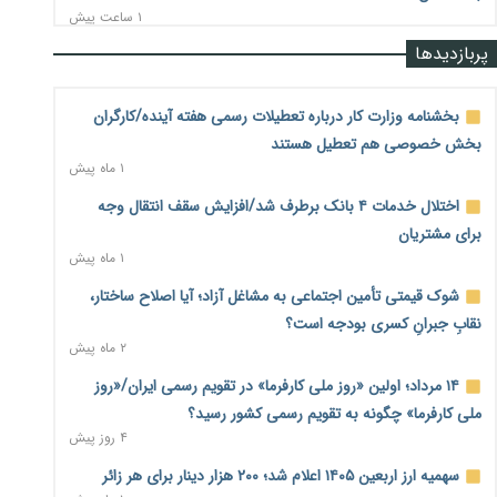
۱ ساعت پیش
پربازدیدها
نرخ سود بانکی در دوراهی تورم و رکود؛ بورس در انتظار تصمیم
سیاست‌گذار
۱ ساعت پیش
بخشنامه وزارت کار درباره تعطیلات رسمی هفته آینده/کارگران
بخش خصوصی هم تعطیل هستند
صادرات مرغ مازاد هنوز آغاز نشده است؛ چالش قیمت و
۱ ماه پیش
سیاست‌های ناپایدار در بازار جهانی
۱ ساعت پیش
اختلال خدمات ۴ بانک برطرف شد/افزایش سقف انتقال وجه
برای مشتریان
شیر صنعتی چگونه تولید می‌شود؟ پاسخ مدیر کل استاندارد به
۱ ماه پیش
شایعات فضای مجازی
۱ ساعت پیش
شوک قیمتی تأمین اجتماعی به مشاغل آزاد؛ آیا اصلاح ساختار،
نقابِ جبرانِ کسری بودجه است؟
نسخه قطعه‌سازان برای سایپا؛ خروج دولت از مدیریت پیش از
۲ ماه پیش
واگذاری
۲ ساعت پیش
۱۴ مرداد؛ اولین «روز ملی کارفرما» در تقویم رسمی ایران/«روز
ملی کارفرما» چگونه به تقویم رسمی کشور رسید؟
تجارت خارجی ایران در مسیر تسویه فرامرزی با رمزارز
۴ روز پیش
۲ ساعت پیش
سهمیه ارز اربعین ۱۴۰۵ اعلام شد؛ ۲۰۰ هزار دینار برای هر زائر
یک سال پرچالش اینترنت/دولت چهاردهم از محدودیت به