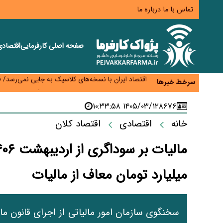
تماس با ما
درباره ما
صفحه اصلی
کارفرمایی
اقتصاد
اختیار تمدید مهلت ثبت آماری به سازمان‌های مناطق آزا
اقتصاد ایران با نسخه‌های کلاسیک به جایی نمی‌رسد/ ظرفیت تجارت ۳۰۰ میلیارد دلاری 
سرخط خبرها
درمان بیش از ۳۰ درصد حقوق بازنشستگان را می‌بلعد؛ هزینه دارو و تجهیزات ۵ برابر شد،حقوق فقط ۱.۲ برابر افزایش یافت
دام ارزان شد، گوشت نه/چرا کاهش قیمت به سفره مرد
۱۴۰۵/۰۳/۱۲ ۱۰:۳۳:۵۸
۸۶۷۶
افزایش کالابرگ در دستور کار دولت/ تصمیم‌گیری دربار
خانه
اقتصادی
اقتصاد کلان
میلیارد تومان معاف از مالیات