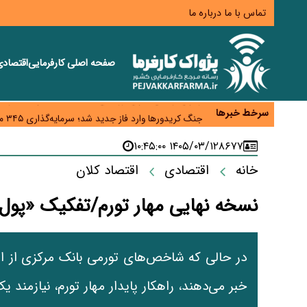
تماس با ما
درباره ما
صفحه اصلی
کارفرمایی
اقتصاد
همایش و مسابقه نذری ماه صفر برگزار شد
زائران اربعین نگران ارز باقی‌مانده نباشند؛ خرید دینار د
سرخط خبرها
جنگ کریدورها وارد فاز جدید شد؛ سرمایه‌گذاری ۳۴۵ میلیارد دلاری اوراسیا تا ۲۰۳۵
پارادوکس اینترنت در ایران؛ مصرف‌کننده بیشتر می‌پرداز
۱۴۰۵/۰۳/۱۲ ۱۰:۴۵:۰۰
۸۶۷۷
تأمین سرمایه در گردش بدون خلق نقدینگی؛ نقش جدید
خانه
اقتصادی
اقتصاد کلان
نسخه نهایی مهار تورم/تفکیک «پول تور
خبر می‌دهند، راهکار پایدار مهار تورم، نیازمن