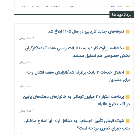
فشار اقتصادی در مسیر صعود؛ شاخص فلاکت کشور از ۹۰ به ۹۶
پربازدیدها
درصد رسید
۲ روز پیش
تعرفه‌های جدید کاریابی در سال ۱۴۰۵ ابلاغ شد
رشد ۷۵ هزار میلیاردی بازار خرید اعتباری؛ فین‌تک‌ها وارد میدان
۲ ماه پیش
شدند
۲ روز پیش
بخشنامه وزارت کار درباره تعطیلات رسمی هفته آینده/کارگران
بخش خصوصی هم تعطیل هستند
احتمال اختلال ۲۴ ساعته در سامانه‌های تأمین اجتماعی
۱ ماه پیش
۲ روز پیش
اختلال خدمات ۴ بانک برطرف شد/افزایش سقف انتقال وجه
آغاز اجرای پایلوت «ردا کارت» برای دانشجویان تحصیلات تکمیلی
۲ روز پیش
برای مشتریان
۱ ماه پیش
محدودیت تازه برای شبکه بانکی؛ افزایش سپرده قانونی با هدف
پرداخت اعتبار ۳۰ میلیون‌تومانی به خانوارهای دهک‌های پایین
کنترل تورم
۲ روز پیش
در قالب طرح «افرا»
۲ ماه پیش
ترمز تولید خودرو کشیده شد؛ افت ۲۵ درصدی تیراژ ایران‌خودرو،
شوک قیمتی تأمین اجتماعی به مشاغل آزاد؛ آیا اصلاح ساختار،
سایپا و پارس‌خودرو
۲ روز پیش
نقابِ جبرانِ کسری بودجه است؟