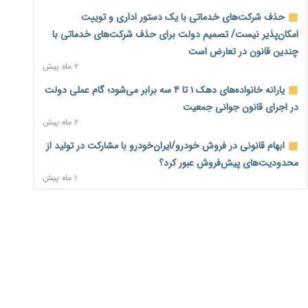
حذف شرکت‌های خدماتی با یک دستور اداری و توییت
اختیارات جدید گمرکات برای تمدید ورود موقت کالا و خودرو تا
امکان‌پذیر نیست/ تصمیم دولت برای حذف شرکت‌های خدماتی با
پایان شهریور ابلاغ شد
۲ روز پیش
چندین قانون در تعارض است
۲ ماه پیش
فهرست کالاهای فولادی و فلزات مشمول بازگشت ۱۰۰ درصد ارز
یارانه خانواده‌های دهک ۱ تا ۴ سه برابر می‌شود؛ گام عملی دولت
صادراتی ابلاغ شد
۲ روز پیش
در اجرای قانون جوانی جمعیت
۲ ماه پیش
مرحله سیزدهم کالابرگ در سایه تورم؛ قدرت خرید یارانه
ابهام قانونی در فروش خودرو/ایران‌خودرو با مشارکت در تولید از
یک‌میلیونی بیش از پیش آب رفت
۲ روز پیش
محدودیت‌های پیش‌فروش عبور کرد؟
۱ ماه پیش
۱۴ مرداد؛ اولین «روز ملی کارفرما» در تقویم رسمی ایران/«روز
ثبت نادرست عنوان شغلی، کارگر و کارفرما را با جریمه و شکایت
ملی کارفرما» چگونه به تقویم رسمی کشور رسید؟
۲ روز پیش
روبه‌رو می‌کند
۲ ماه پیش
سکه در یک قدمی ۱۸۵ میلیون تومان
۴ روز پیش
سه نماد جدید اخزا در فرابورس پذیرش شد
۲ ماه پیش
تشکل‌ها در مسیر ارتقای تاب‌آوری اعضا برنامه‌ریزی کنند
۴ روز پیش