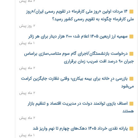
۲ ماه پیش
بنگاه‌داری بانک‌ها؛ مانع بزرگ خانه‌دار شدن مستأجران
۲ روز پیش
۱۴ مرداد؛ اولین «روز ملی کارفرما» در تقویم رسمی ایران/«روز
ملی کارفرما» چگونه به تقویم رسمی کشور رسید؟
نماینده مجلس: توسعه مرزهای زمینی به راهبرد تأمین کالاهای
۲ روز پیش
اساسی تبدیل شود
۲ روز پیش
سهمیه ارز اربعین ۱۴۰۵ اعلام شد؛ ۲۰۰ هزار دینار برای هر زائر
۱ ماه پیش
خانه کارگر قزوین: شکاف دستمزد و هزینه معیشت هر روز عمیق‌تر
درخواست بازنشستگان/اجرای گام سوم متناسب‌سازی براساس
می‌شود
۲ روز پیش
جبران ۹۰ درصد افت ضریب زمان برقراری
۲ ماه پیش
رئیس سازمان امور مالیاتی: بلاگرهای پردرآمد مشمول پرداخت
بازرسی درِ خانه برای بیمه بیکاری؛ وقتی نظارت جایگزین کرامت
مالیات هستند
۲ روز پیش
می‌شود
۲ ماه پیش
پیش‌بینی افزایش تولید برنج؛ نیاز وارداتی کشور به ۵۰۰ هزار تن
اصناف بازوی توانمند دولت در مدیریت اقتصاد و تنظیم بازار
کاهش می‌یابد
۲ روز پیش
هستند
۲ ماه پیش
امضای تفاهم‌نامه تجاری ایران و پاکستان؛ هدف‌گذاری تجارت ۱۰
یارانه نقدی خرداد ۱۴۰۵ دهک‌های چهارم تا نهم واریز شد
میلیارد دلاری
۱ ماه پیش
۲ روز پیش