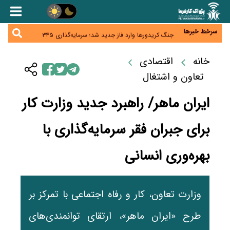
همایش و مسابقه نذری ماه صفر برگزار شد
زائران اربعین نگران ارز باقی‌مانده نباشند؛ خرید دینار در
بانک‌ها و صرافی‌ها
سرخط خبرها
جنگ کریدورها وارد فاز جدید شد؛ سرمایه‌گذاری ۳۴۵
میلیارد دلاری اوراسیا تا ۲۰۳۵
پارادوکس اینترنت در ایران؛ مصرف‌کننده بیشتر می‌پردازد،
شبکه کمتر توسعه می‌یابد
خانه
اقتصادی
تأمین سرمایه در گردش بدون خلق نقدینگی؛ نقش
جدید سیاست‌های مالیاتی در حمایت از تولید
تعاون و اشتغال
ایران ماهر/ راهبرد جدید وزارت کار
برای جبران فقر سرمایه‌گذاری با
بهره‌وری انسانی
وزارت تعاون، کار و رفاه اجتماعی با تمرکز بر
طرح «ایران ماهر»، ارتقای توانمندی‌های