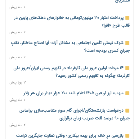
مشتریان
۱ ماه پیش
محدودیت تازه برای شبکه بانکی؛ افزایش سپرده قانونی با هدف
کنترل تورم
پرداخت اعتبار ۳۰ میلیون‌تومانی به خانوارهای دهک‌های پایین در
۲ روز پیش
قالب طرح «افرا»
۲ ماه پیش
ترمز تولید خودرو کشیده شد؛ افت ۲۵ درصدی تیراژ ایران‌خودرو،
سایپا و پارس‌خودرو
شوک قیمتی تأمین اجتماعی به مشاغل آزاد؛ آیا اصلاح ساختار، نقابِ
۲ روز پیش
جبرانِ کسری بودجه است؟
۲ ماه پیش
بنگاه‌داری بانک‌ها؛ مانع بزرگ خانه‌دار شدن مستأجران
۲ روز پیش
۱۴ مرداد؛ اولین «روز ملی کارفرما» در تقویم رسمی ایران/«روز ملی
کارفرما» چگونه به تقویم رسمی کشور رسید؟
نماینده مجلس: توسعه مرزهای زمینی به راهبرد تأمین کالاهای
۳ روز پیش
اساسی تبدیل شود
۲ روز پیش
سهمیه ارز اربعین ۱۴۰۵ اعلام شد؛ ۲۰۰ هزار دینار برای هر زائر
۱ ماه پیش
خانه کارگر قزوین: شکاف دستمزد و هزینه معیشت هر روز عمیق‌تر
می‌شود
درخواست بازنشستگان/اجرای گام سوم متناسب‌سازی براساس
۲ روز پیش
جبران ۹۰ درصد افت ضریب زمان برقراری
۲ ماه پیش
رئیس سازمان امور مالیاتی: بلاگرهای پردرآمد مشمول پرداخت
مالیات هستند
بازرسی درِ خانه برای بیمه بیکاری؛ وقتی نظارت جایگزین کرامت