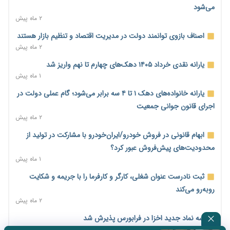
۲ روز پیش
می‌شود
۲ ماه پیش
پیش‌بینی افزایش تولید برنج؛ نیاز وارداتی کشور به ۵۰۰ هزار تن
کاهش می‌یابد
اصناف بازوی توانمند دولت در مدیریت اقتصاد و تنظیم بازار هستند
۲ روز پیش
۲ ماه پیش
امضای تفاهم‌نامه تجاری ایران و پاکستان؛ هدف‌گذاری تجارت ۱۰
یارانه نقدی خرداد ۱۴۰۵ دهک‌های چهارم تا نهم واریز شد
میلیارد دلاری
۱ ماه پیش
۲ روز پیش
یارانه خانواده‌های دهک ۱ تا ۴ سه برابر می‌شود؛ گام عملی دولت در
اختیارات جدید گمرکات برای تمدید ورود موقت کالا و خودرو تا
اجرای قانون جوانی جمعیت
پایان شهریور ابلاغ شد
۲ ماه پیش
۲ روز پیش
ابهام قانونی در فروش خودرو/ایران‌خودرو با مشارکت در تولید از
فهرست کالاهای فولادی و فلزات مشمول بازگشت ۱۰۰ درصد ارز
محدودیت‌های پیش‌فروش عبور کرد؟
صادراتی ابلاغ شد
۱ ماه پیش
۲ روز پیش
ثبت نادرست عنوان شغلی، کارگر و کارفرما را با جریمه و شکایت
مرحله سیزدهم کالابرگ در سایه تورم؛ قدرت خرید یارانه یک‌میلیونی
روبه‌رو می‌کند
بیش از پیش آب رفت
۲ ماه پیش
۲ روز پیش
سه نماد جدید اخزا در فرابورس پذیرش شد
۱۴ مرداد؛ اولین «روز ملی کارفرما» در تقویم رسمی ایران/«روز ملی
۲ ماه پیش