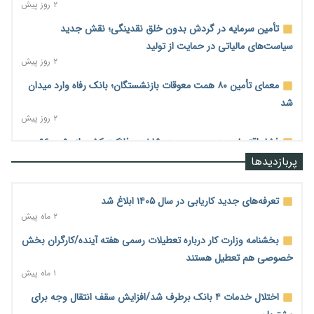
۲ روز پیش
تأمین سرمایه در گردش بدون خلق نقدینگی؛ نقش جدید
سیاست‌های مالیاتی در حمایت از تولید
۲ روز پیش
معمای تأمین ۸۰ همت معوقات بازنشستگان؛ بانک رفاه وارد میدان
شد
۲ روز پیش
فشار اقتصادی در مسیر صعود؛ شاخص فلاکت کشور از ۹۰ به ۹۶
درصد رسید
پربازدیدها
۲ روز پیش
رشد ۷۵ هزار میلیاردی بازار خرید اعتباری؛ فین‌تک‌ها وارد میدان
تعرفه‌های جدید کاریابی در سال ۱۴۰۵ ابلاغ شد
شدند
۲ ماه پیش
۲ روز پیش
بخشنامه وزارت کار درباره تعطیلات رسمی هفته آینده/کارگران بخش
احتمال اختلال ۲۴ ساعته در سامانه‌های تأمین اجتماعی
خصوصی هم تعطیل هستند
۲ روز پیش
۱ ماه پیش
آغاز اجرای پایلوت «ردا کارت» برای دانشجویان تحصیلات تکمیلی
اختلال خدمات ۴ بانک برطرف شد/افزایش سقف انتقال وجه برای
۲ روز پیش