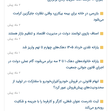
ورود بخش خصوصی به حکمرانی اشتغال؛ «یاوران پیشرفت»
۲ ماه پیش
امسال گسترده‌تر می‌شود
بازرسی درِ خانه برای بیمه بیکاری؛ وقتی نظارت جایگزین کرامت
۲۰ ساعت پیش
می‌شود
مطالبه کارگران جنوب برای پرداخت «حق جنگ»؛ از نفت و گاز تا
۲ ماه پیش
شبکه برق
اصناف بازوی توانمند دولت در مدیریت اقتصاد و تنظیم بازار هستند
۲۰ ساعت پیش
۲ ماه پیش
حساب‌های شرکت ملی نفت در بانک صنعت و معدن مسدود شد؛
یارانه نقدی خرداد ۱۴۰۵ دهک‌های چهارم تا نهم واریز شد
بدهی یک میلیارد دلاری
۱ ماه پیش
۲۰ ساعت پیش
یارانه خانواده‌های دهک ۱ تا ۴ سه برابر می‌شود؛ گام عملی دولت در
درآمد کارگزاری‌ها چقدر است؟ کانون کارگزاران اعداد منتشرشده در
اجرای قانون جوانی جمعیت
فضای مجازی را تکذیب کرد
۲ ماه پیش
۲۱ ساعت پیش
ابهام قانونی در فروش خودرو/ایران‌خودرو با مشارکت در تولید از
بیکاری ۷ درصدی روی کاغذ؛ آیا در واقعیت هم این چنین است؟
محدودیت‌های پیش‌فروش عبور کرد؟
۲۱ ساعت پیش
۱ ماه پیش
روز خبرنگار؛ مطالبه‌ای فراتر از تبریک برای پاسداشت حقیقت و
ثبت نادرست عنوان شغلی، کارگر و کارفرما را با جریمه و شکایت
امنیت شغلی
روبه‌رو می‌کند
۲۲ ساعت پیش