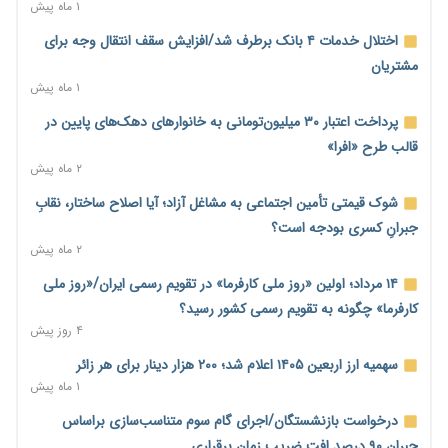
سهمیه جدید
۱ ماه پیش
۱۸ ساعت پیش
اختلال خدمات ۴ بانک برطرف شد/افزایش سقف انتقال وجه برای
منابع صندوق ملی مسکن به متقاضیان رسید؛ اولویت با پروژه‌های
مشتریان
بالای ۸۰ درصد پیشرفت
۱ ماه پیش
۱۹ ساعت پیش
پرداخت اعتبار ۳۰ میلیون‌تومانی به خانوارهای دهک‌های پایین در
هشدار درباره آینده صندوق‌های بازنشستگی؛ اعتماد بیمه‌پردازان را
قالب طرح «افرا»
قربانی نکنیم
۲ ماه پیش
۱۹ ساعت پیش
شوک قیمتی تأمین اجتماعی به مشاغل آزاد؛ آیا اصلاح ساختار، نقابِ
ترمیم مزد در راه است؟ تأکید بر افزایش مزد پایه و شفافیت سبد
جبرانِ کسری بودجه است؟
معیشت
۲ ماه پیش
۱۹ ساعت پیش
۱۴ مرداد؛ اولین «روز ملی کارفرما» در تقویم رسمی ایران/«روز ملی
وام بدون رتبه اعتباری؛ صندوق کارآفرینی امید از حمایت متفاوت
کارفرما» چگونه به تقویم رسمی کشور رسید؟
خود می‌گوید
۴ روز پیش
۱۹ ساعت پیش
سهمیه ارز اربعین ۱۴۰۵ اعلام شد؛ ۲۰۰ هزار دینار برای هر زائر
ناترازی برق ۳۰ درصد کاهش یافت؛ وعده وزارت نیرو برای رفع
۱ ماه پیش
محدودیت صنایع
درخواست بازنشستگان/اجرای گام سوم متناسب‌سازی براساس
۲۰ ساعت پیش
جبران ۹۰ درصد افت ضریب زمان برقراری