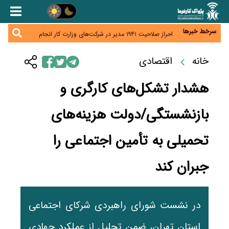
هشدار درباره کاهش عرضه مسکن اجاره‌ای؛ دولت
واحدهای خود را وارد بازار کند
رسانه تخصصی باید مطالبه‌گری، دقت و استقلال را
سرلوحه کار خود قرار دهد
سرخط خبرها
احراز صلاحیت ۱۹۴۱ مدیر در شرکت‌های وزارت کار انجام
نشده است؛ شایسته‌سالاری زیر فشار؟
صادرات محصولات آب‌بر در اوج خشکسالی؛ تراز تجاری
به چه قیمتی؟
خانه
اقتصادی
موبایل گران می‌شود؟ هزینه واردات ۱۰ برابر شد، ثبت
سفارش همچنان متوقف است
هشدار تشکل‌های کارگری و
بازنشستگی/دولت هزینه‌های
تحمیلی به تأمین اجتماعی را
جبران کند
در نشست شورای راهبردی شرکای اجتماعی
استان تهران، ضمن تجلیل از عملکرد جهادی