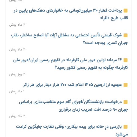
محدودیت تازه برای شبکه بانکی؛ افزایش سپرده قانونی با هدف
کنترل تورم
پرداخت اعتبار ۳۰ میلیون‌تومانی به خانوارهای دهک‌های پایین در
۲ روز پیش
قالب طرح «افرا»
۲ ماه پیش
ترمز تولید خودرو کشیده شد؛ افت ۲۵ درصدی تیراژ ایران‌خودرو،
سایپا و پارس‌خودرو
شوک قیمتی تأمین اجتماعی به مشاغل آزاد؛ آیا اصلاح ساختار، نقابِ
۲ روز پیش
جبرانِ کسری بودجه است؟
۲ ماه پیش
بنگاه‌داری بانک‌ها؛ مانع بزرگ خانه‌دار شدن مستأجران
۲ روز پیش
۱۴ مرداد؛ اولین «روز ملی کارفرما» در تقویم رسمی ایران/«روز ملی
کارفرما» چگونه به تقویم رسمی کشور رسید؟
نماینده مجلس: توسعه مرزهای زمینی به راهبرد تأمین کالاهای
۲ روز پیش
اساسی تبدیل شود
۲ روز پیش
سهمیه ارز اربعین ۱۴۰۵ اعلام شد؛ ۲۰۰ هزار دینار برای هر زائر
۱ ماه پیش
خانه کارگر قزوین: شکاف دستمزد و هزینه معیشت هر روز عمیق‌تر
می‌شود
درخواست بازنشستگان/اجرای گام سوم متناسب‌سازی براساس
۲ روز پیش
جبران ۹۰ درصد افت ضریب زمان برقراری
۲ ماه پیش
رئیس سازمان امور مالیاتی: بلاگرهای پردرآمد مشمول پرداخت
مالیات هستند
بازرسی درِ خانه برای بیمه بیکاری؛ وقتی نظارت جایگزین کرامت
۲ روز پیش
می‌شود