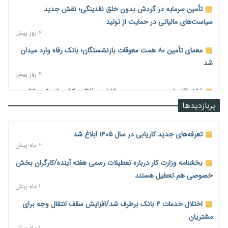
تأمین سرمایه در گردش بدون خلق نقدینگی؛ نقش جدید
سیاست‌های مالیاتی در حمایت از تولید
۲ روز پیش
معمای تأمین ۸۰ همت معوقات بازنشستگان؛ بانک رفاه وارد میدان
شد
۲ روز پیش
فشار اقتصادی در مسیر صعود؛ شاخص فلاکت کشور از ۹۰ به ۹۶
درصد رسید
پربازدیدها
۲ روز پیش
رشد ۷۵ هزار میلیاردی بازار خرید اعتباری؛ فین‌تک‌ها وارد میدان
تعرفه‌های جدید کاریابی در سال ۱۴۰۵ ابلاغ شد
شدند
۲ ماه پیش
۲ روز پیش
بخشنامه وزارت کار درباره تعطیلات رسمی هفته آینده/کارگران بخش
احتمال اختلال ۲۴ ساعته در سامانه‌های تأمین اجتماعی
خصوصی هم تعطیل هستند
۲ روز پیش
۱ ماه پیش
آغاز اجرای پایلوت «ردا کارت» برای دانشجویان تحصیلات تکمیلی
اختلال خدمات ۴ بانک برطرف شد/افزایش سقف انتقال وجه برای
۲ روز پیش
مشتریان
۱ ماه پیش