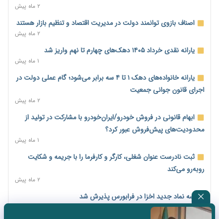
۲ ماه پیش
پیش‌بینی افزایش تولید برنج؛ نیاز وارداتی کشور به ۵۰۰ هزار تن
کاهش می‌یابد
اصناف بازوی توانمند دولت در مدیریت اقتصاد و تنظیم بازار هستند
۲ روز پیش
۲ ماه پیش
امضای تفاهم‌نامه تجاری ایران و پاکستان؛ هدف‌گذاری تجارت ۱۰
یارانه نقدی خرداد ۱۴۰۵ دهک‌های چهارم تا نهم واریز شد
میلیارد دلاری
۱ ماه پیش
۲ روز پیش
یارانه خانواده‌های دهک ۱ تا ۴ سه برابر می‌شود؛ گام عملی دولت در
اختیارات جدید گمرکات برای تمدید ورود موقت کالا و خودرو تا
اجرای قانون جوانی جمعیت
پایان شهریور ابلاغ شد
۲ ماه پیش
۲ روز پیش
ابهام قانونی در فروش خودرو/ایران‌خودرو با مشارکت در تولید از
فهرست کالاهای فولادی و فلزات مشمول بازگشت ۱۰۰ درصد ارز
محدودیت‌های پیش‌فروش عبور کرد؟
صادراتی ابلاغ شد
۱ ماه پیش
۲ روز پیش
ثبت نادرست عنوان شغلی، کارگر و کارفرما را با جریمه و شکایت
مرحله سیزدهم کالابرگ در سایه تورم؛ قدرت خرید یارانه یک‌میلیونی
روبه‌رو می‌کند
بیش از پیش آب رفت
۲ ماه پیش
۲ روز پیش
سه نماد جدید اخزا در فرابورس پذیرش شد
۱۴ مرداد؛ اولین «روز ملی کارفرما» در تقویم رسمی ایران/«روز ملی
۲ ماه پیش