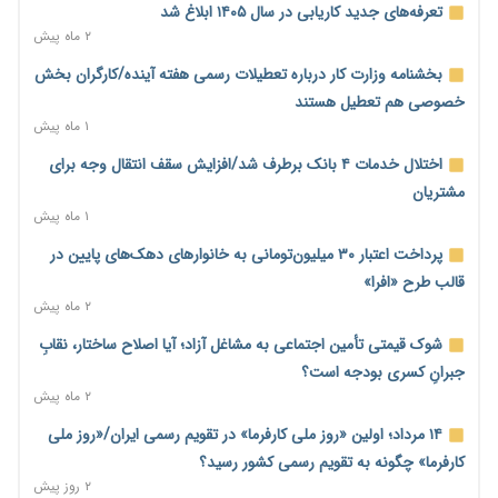
رشد ۷۵ هزار میلیاردی بازار خرید اعتباری؛ فین‌تک‌ها وارد میدان
تعرفه‌های جدید کاریابی در سال ۱۴۰۵ ابلاغ شد
شدند
۲ ماه پیش
۲ روز پیش
بخشنامه وزارت کار درباره تعطیلات رسمی هفته آینده/کارگران بخش
احتمال اختلال ۲۴ ساعته در سامانه‌های تأمین اجتماعی
خصوصی هم تعطیل هستند
۲ روز پیش
۱ ماه پیش
آغاز اجرای پایلوت «ردا کارت» برای دانشجویان تحصیلات تکمیلی
اختلال خدمات ۴ بانک برطرف شد/افزایش سقف انتقال وجه برای
۲ روز پیش
مشتریان
۱ ماه پیش
محدودیت تازه برای شبکه بانکی؛ افزایش سپرده قانونی با هدف
کنترل تورم
پرداخت اعتبار ۳۰ میلیون‌تومانی به خانوارهای دهک‌های پایین در
۲ روز پیش
قالب طرح «افرا»
۲ ماه پیش
ترمز تولید خودرو کشیده شد؛ افت ۲۵ درصدی تیراژ ایران‌خودرو،
سایپا و پارس‌خودرو
شوک قیمتی تأمین اجتماعی به مشاغل آزاد؛ آیا اصلاح ساختار، نقابِ
۲ روز پیش
جبرانِ کسری بودجه است؟
۲ ماه پیش
بنگاه‌داری بانک‌ها؛ مانع بزرگ خانه‌دار شدن مستأجران
۲ روز پیش
۱۴ مرداد؛ اولین «روز ملی کارفرما» در تقویم رسمی ایران/«روز ملی
کارفرما» چگونه به تقویم رسمی کشور رسید؟
نماینده مجلس: توسعه مرزهای زمینی به راهبرد تأمین کالاهای
۲ روز پیش
اساسی تبدیل شود