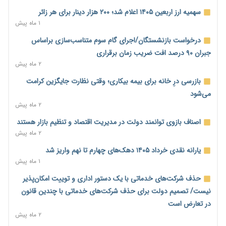
۲ روز پیش
سهمیه ارز اربعین ۱۴۰۵ اعلام شد؛ ۲۰۰ هزار دینار برای هر زائر
۱ ماه پیش
خانه کارگر قزوین: شکاف دستمزد و هزینه معیشت هر روز عمیق‌تر
می‌شود
درخواست بازنشستگان/اجرای گام سوم متناسب‌سازی براساس
۲ روز پیش
جبران ۹۰ درصد افت ضریب زمان برقراری
۲ ماه پیش
رئیس سازمان امور مالیاتی: بلاگرهای پردرآمد مشمول پرداخت
مالیات هستند
بازرسی درِ خانه برای بیمه بیکاری؛ وقتی نظارت جایگزین کرامت
۲ روز پیش
می‌شود
۲ ماه پیش
پیش‌بینی افزایش تولید برنج؛ نیاز وارداتی کشور به ۵۰۰ هزار تن
کاهش می‌یابد
اصناف بازوی توانمند دولت در مدیریت اقتصاد و تنظیم بازار هستند
۲ روز پیش
۲ ماه پیش
امضای تفاهم‌نامه تجاری ایران و پاکستان؛ هدف‌گذاری تجارت ۱۰
یارانه نقدی خرداد ۱۴۰۵ دهک‌های چهارم تا نهم واریز شد
میلیارد دلاری
۱ ماه پیش
۲ روز پیش
حذف شرکت‌های خدماتی با یک دستور اداری و توییت امکان‌پذیر
اختیارات جدید گمرکات برای تمدید ورود موقت کالا و خودرو تا
نیست/ تصمیم دولت برای حذف شرکت‌های خدماتی با چندین قانون
پایان شهریور ابلاغ شد
در تعارض است
۲ روز پیش
۲ ماه پیش