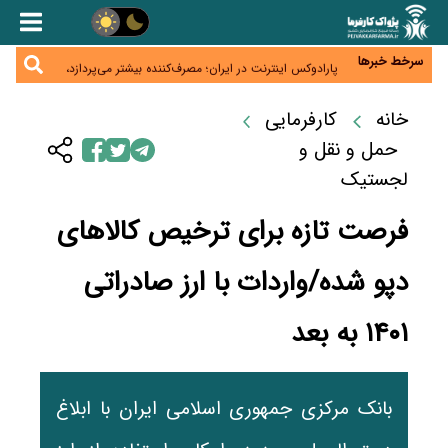
زائران اربعین نگران ارز باقی‌مانده نباشند؛ خرید دینار در
بانک‌ها و صرافی‌ها
جنگ کریدورها وارد فاز جدید شد؛ سرمایه‌گذاری ۳۴۵
میلیارد دلاری اوراسیا تا ۲۰۳۵
سرخط خبرها
پارادوکس اینترنت در ایران؛ مصرف‌کننده بیشتر می‌پردازد،
شبکه کمتر توسعه می‌یابد
تأمین سرمایه در گردش بدون خلق نقدینگی؛ نقش
جدید سیاست‌های مالیاتی در حمایت از تولید
خانه
کارفرمایی
معمای تأمین ۸۰ همت معوقات بازنشستگان؛ بانک رفاه
وارد میدان شد
حمل و نقل و
لجستیک
فرصت تازه برای ترخیص کالاهای
دپو شده/واردات با ارز صادراتی
۱۴۰۱ به بعد
بانک مرکزی جمهوری اسلامی ایران با ابلاغ