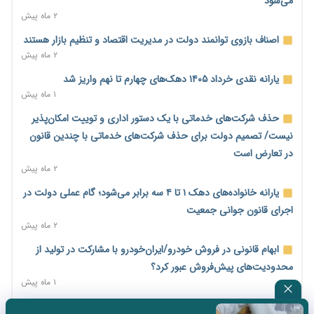
می‌شود
۱ روز پیش
۲ ماه پیش
امضای تفاهم‌نامه تجاری ایران و پاکستان؛ هدف‌گذاری تجارت ۱۰
اصناف بازوی توانمند دولت در مدیریت اقتصاد و تنظیم بازار هستند
میلیارد دلاری
۲ ماه پیش
۱ روز پیش
یارانه نقدی خرداد ۱۴۰۵ دهک‌های چهارم تا نهم واریز شد
اختیارات جدید گمرکات برای تمدید ورود موقت کالا و خودرو تا
۱ ماه پیش
پایان شهریور ابلاغ شد
حذف شرکت‌های خدماتی با یک دستور اداری و توییت امکان‌پذیر
۱ روز پیش
نیست/ تصمیم دولت برای حذف شرکت‌های خدماتی با چندین قانون
فهرست کالاهای فولادی و فلزات مشمول بازگشت ۱۰۰ درصد ارز
در تعارض است
صادراتی ابلاغ شد
۲ ماه پیش
۱ روز پیش
یارانه خانواده‌های دهک ۱ تا ۴ سه برابر می‌شود؛ گام عملی دولت در
مرحله سیزدهم کالابرگ در سایه تورم؛ قدرت خرید یارانه یک‌میلیونی
اجرای قانون جوانی جمعیت
بیش از پیش آب رفت
۲ ماه پیش
۱ روز پیش
ابهام قانونی در فروش خودرو/ایران‌خودرو با مشارکت در تولید از
۱۴ مرداد؛ اولین «روز ملی کارفرما» در تقویم رسمی ایران/«روز ملی
محدودیت‌های پیش‌فروش عبور کرد؟
کارفرما» چگونه به تقویم رسمی کشور رسید؟
۱ ماه پیش
۱ روز پیش
سه نماد جدید اخزا در فرابورس پذیرش شد