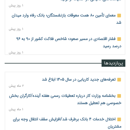
۱ روز پیش
معمای تأمین ۸۰ همت معوقات بازنشستگان؛ بانک رفاه وارد میدان
شد
۱ روز پیش
فشار اقتصادی در مسیر صعود؛ شاخص فلاکت کشور از ۹۰ به ۹۶
درصد رسید
۱ روز پیش
رشد ۷۵ هزار میلیاردی بازار خرید اعتباری؛ فین‌تک‌ها وارد میدان
پربازدیدها
شدند
۱ روز پیش
تعرفه‌های جدید کاریابی در سال ۱۴۰۵ ابلاغ شد
احتمال اختلال ۲۴ ساعته در سامانه‌های تأمین اجتماعی
۲ ماه پیش
۱ روز پیش
بخشنامه وزارت کار درباره تعطیلات رسمی هفته آینده/کارگران بخش
آغاز اجرای پایلوت «ردا کارت» برای دانشجویان تحصیلات تکمیلی
خصوصی هم تعطیل هستند
۱ روز پیش
۱ ماه پیش
محدودیت تازه برای شبکه بانکی؛ افزایش سپرده قانونی با هدف
اختلال خدمات ۴ بانک برطرف شد/افزایش سقف انتقال وجه برای
کنترل تورم
مشتریان