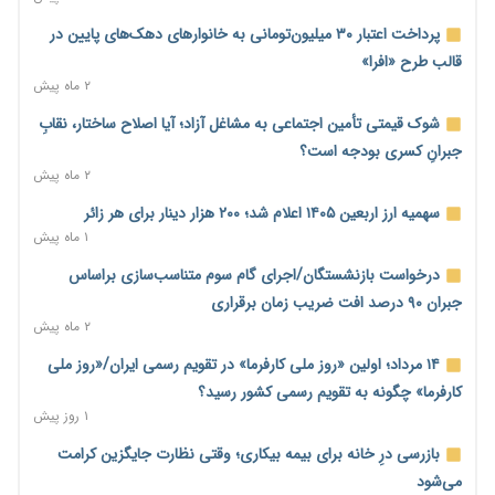
ترمز تولید خودرو کشیده شد؛ افت ۲۵ درصدی تیراژ ایران‌خودرو،
پرداخت اعتبار ۳۰ میلیون‌تومانی به خانوارهای دهک‌های پایین در
سایپا و پارس‌خودرو
قالب طرح «افرا»
۱ روز پیش
۲ ماه پیش
بنگاه‌داری بانک‌ها؛ مانع بزرگ خانه‌دار شدن مستأجران
شوک قیمتی تأمین اجتماعی به مشاغل آزاد؛ آیا اصلاح ساختار، نقابِ
۱ روز پیش
جبرانِ کسری بودجه است؟
۲ ماه پیش
نماینده مجلس: توسعه مرزهای زمینی به راهبرد تأمین کالاهای
اساسی تبدیل شود
سهمیه ارز اربعین ۱۴۰۵ اعلام شد؛ ۲۰۰ هزار دینار برای هر زائر
۱ روز پیش
۱ ماه پیش
خانه کارگر قزوین: شکاف دستمزد و هزینه معیشت هر روز عمیق‌تر
درخواست بازنشستگان/اجرای گام سوم متناسب‌سازی براساس
می‌شود
جبران ۹۰ درصد افت ضریب زمان برقراری
۱ روز پیش
۲ ماه پیش
رئیس سازمان امور مالیاتی: بلاگرهای پردرآمد مشمول پرداخت
۱۴ مرداد؛ اولین «روز ملی کارفرما» در تقویم رسمی ایران/«روز ملی
مالیات هستند
کارفرما» چگونه به تقویم رسمی کشور رسید؟
۱ روز پیش
۱ روز پیش
پیش‌بینی افزایش تولید برنج؛ نیاز وارداتی کشور به ۵۰۰ هزار تن
بازرسی درِ خانه برای بیمه بیکاری؛ وقتی نظارت جایگزین کرامت
کاهش می‌یابد
می‌شود