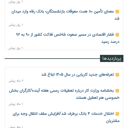
۱ روز پیش
معمای تأمین ۸۰ همت معوقات بازنشستگان؛ بانک رفاه وارد میدان
شد
۱ روز پیش
فشار اقتصادی در مسیر صعود؛ شاخص فلاکت کشور از ۹۰ به ۹۶
درصد رسید
۱ روز پیش
رشد ۷۵ هزار میلیاردی بازار خرید اعتباری؛ فین‌تک‌ها وارد میدان
پربازدیدها
شدند
۱ روز پیش
تعرفه‌های جدید کاریابی در سال ۱۴۰۵ ابلاغ شد
احتمال اختلال ۲۴ ساعته در سامانه‌های تأمین اجتماعی
۲ ماه پیش
۱ روز پیش
بخشنامه وزارت کار درباره تعطیلات رسمی هفته آینده/کارگران بخش
آغاز اجرای پایلوت «ردا کارت» برای دانشجویان تحصیلات تکمیلی
خصوصی هم تعطیل هستند
۱ روز پیش
۱ ماه پیش
محدودیت تازه برای شبکه بانکی؛ افزایش سپرده قانونی با هدف
اختلال خدمات ۴ بانک برطرف شد/افزایش سقف انتقال وجه برای
کنترل تورم
مشتریان
۱ روز پیش
۱ ماه پیش