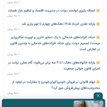
۱ روز پیش
۲ ماه پیش
امضای تفاهم‌نامه تجاری ایران و پاکستان؛ هدف‌گذاری تجارت ۱۰
اصناف بازوی توانمند دولت در مدیریت اقتصاد و تنظیم بازار هستند
میلیارد دلاری
۲ ماه پیش
۱ روز پیش
یارانه نقدی خرداد ۱۴۰۵ دهک‌های چهارم تا نهم واریز شد
اختیارات جدید گمرکات برای تمدید ورود موقت کالا و خودرو تا
۱ ماه پیش
پایان شهریور ابلاغ شد
حذف شرکت‌های خدماتی با یک دستور اداری و توییت امکان‌پذیر
۱ روز پیش
نیست/ تصمیم دولت برای حذف شرکت‌های خدماتی با چندین قانون
فهرست کالاهای فولادی و فلزات مشمول بازگشت ۱۰۰ درصد ارز
در تعارض است
صادراتی ابلاغ شد
۲ ماه پیش
۱ روز پیش
یارانه خانواده‌های دهک ۱ تا ۴ سه برابر می‌شود؛ گام عملی دولت در
مرحله سیزدهم کالابرگ در سایه تورم؛ قدرت خرید یارانه یک‌میلیونی
اجرای قانون جوانی جمعیت
بیش از پیش آب رفت
۲ ماه پیش
۱ روز پیش
ابهام قانونی در فروش خودرو/ایران‌خودرو با مشارکت در تولید از
۱۴ مرداد؛ اولین «روز ملی کارفرما» در تقویم رسمی ایران/«روز ملی
محدودیت‌های پیش‌فروش عبور کرد؟
کارفرما» چگونه به تقویم رسمی کشور رسید؟
۱ ماه پیش
۱ روز پیش
سه نماد جدید اخزا در فرابورس پذیرش شد
سکه در یک قدمی ۱۸۵ میلیون تومان
۲ ماه پیش