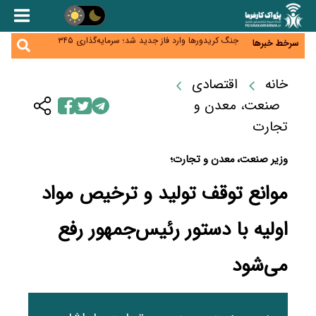
زائران اربعین نگران ارز باقی‌مانده نباشند؛ خرید دینار در
بانک‌ها و صرافی‌ها
جنگ کریدورها وارد فاز جدید شد؛ سرمایه‌گذاری ۳۴۵
سرخط خبرها
میلیارد دلاری اوراسیا تا ۲۰۳۵
پارادوکس اینترنت در ایران؛ مصرف‌کننده بیشتر می‌پردازد،
شبکه کمتر توسعه می‌یابد
تأمین سرمایه در گردش بدون خلق نقدینگی؛ نقش
خانه
اقتصادی
جدید سیاست‌های مالیاتی در حمایت از تولید
معمای تأمین ۸۰ همت معوقات بازنشستگان؛ بانک رفاه
صنعت، معدن و
وارد میدان شد
تجارت
وزیر صنعت، معدن و تجارت؛
موانع توقف تولید و ترخیص مواد
اولیه با دستور رئیس‌جمهور رفع
می‌شود