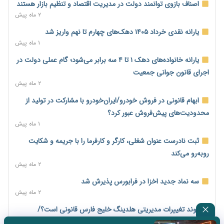
اصناف بازوی توانمند دولت در مدیریت اقتصاد و تنظیم بازار هستند
۵ ساعت پیش
۲ ماه پیش
حساب‌های شرکت ملی نفت در بانک صنعت و معدن مسدود شد؛
یارانه نقدی خرداد ۱۴۰۵ دهک‌های چهارم تا نهم واریز شد
بدهی یک میلیارد دلاری
۱ ماه پیش
۵ ساعت پیش
یارانه خانواده‌های دهک ۱ تا ۴ سه برابر می‌شود؛ گام عملی دولت در
درآمد کارگزاری‌ها چقدر است؟ کانون کارگزاران اعداد منتشرشده در
اجرای قانون جوانی جمعیت
فضای مجازی را تکذیب کرد
۲ ماه پیش
۶ ساعت پیش
ابهام قانونی در فروش خودرو/ایران‌خودرو با مشارکت در تولید از
بیکاری ۷ درصدی روی کاغذ؛ آیا در واقعیت هم این چنین است؟
محدودیت‌های پیش‌فروش عبور کرد؟
۶ ساعت پیش
۱ ماه پیش
روز خبرنگار؛ مطالبه‌ای فراتر از تبریک برای پاسداشت حقیقت و
ثبت نادرست عنوان شغلی، کارگر و کارفرما را با جریمه و شکایت
امنیت شغلی
روبه‌رو می‌کند
۷ ساعت پیش
۲ ماه پیش
همایش و مسابقه نذری ماه صفر برگزار شد
سه نماد جدید اخزا در فرابورس پذیرش شد
۱ روز پیش
۲ ماه پیش
زائران اربعین نگران ارز باقی‌مانده نباشند؛ خرید دینار در بانک‌ها و
روند تغییرات مدیریتی هلدینگ خلیج فارس قانونی است؟/
صرافی‌ها
روایت‌های متناقض و نگرانی سهامداران