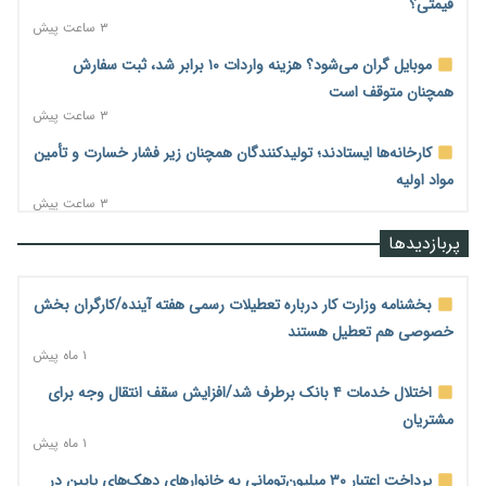
قیمتی؟
۳ ساعت پیش
موبایل گران می‌شود؟ هزینه واردات ۱۰ برابر شد، ثبت سفارش
همچنان متوقف است
۳ ساعت پیش
کارخانه‌ها ایستادند؛ تولیدکنندگان همچنان زیر فشار خسارت و تأمین
مواد اولیه
۳ ساعت پیش
قیمت مسکن در دست سازنده‌های خرد؛ چگونه «عددسازی» بازار
پربازدیدها
ملک را ملتهب می‌کند؟
۳ ساعت پیش
بخشنامه وزارت کار درباره تعطیلات رسمی هفته آینده/کارگران بخش
مسیر تأمین مواد اولیه صنایع تسهیل شد؛ ۳۴۱۴ کد تعرفه مشمول
خصوصی هم تعطیل هستند
سهمیه جدید
۱ ماه پیش
۳ ساعت پیش
اختلال خدمات ۴ بانک برطرف شد/افزایش سقف انتقال وجه برای
منابع صندوق ملی مسکن به متقاضیان رسید؛ اولویت با پروژه‌های
مشتریان
بالای ۸۰ درصد پیشرفت
۱ ماه پیش
۴ ساعت پیش
پرداخت اعتبار ۳۰ میلیون‌تومانی به خانوارهای دهک‌های پایین در