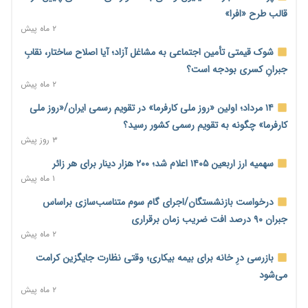
هشدار درباره آینده صندوق‌های بازنشستگی؛ اعتماد بیمه‌پردازان را
قالب طرح «افرا»
قربانی نکنیم
۲ ماه پیش
۴ ساعت پیش
شوک قیمتی تأمین اجتماعی به مشاغل آزاد؛ آیا اصلاح ساختار، نقابِ
ترمیم مزد در راه است؟ تأکید بر افزایش مزد پایه و شفافیت سبد
جبرانِ کسری بودجه است؟
معیشت
۲ ماه پیش
۴ ساعت پیش
۱۴ مرداد؛ اولین «روز ملی کارفرما» در تقویم رسمی ایران/«روز ملی
وام بدون رتبه اعتباری؛ صندوق کارآفرینی امید از حمایت متفاوت
کارفرما» چگونه به تقویم رسمی کشور رسید؟
خود می‌گوید
۳ روز پیش
۴ ساعت پیش
سهمیه ارز اربعین ۱۴۰۵ اعلام شد؛ ۲۰۰ هزار دینار برای هر زائر
ناترازی برق ۳۰ درصد کاهش یافت؛ وعده وزارت نیرو برای رفع
۱ ماه پیش
محدودیت صنایع
درخواست بازنشستگان/اجرای گام سوم متناسب‌سازی براساس
۵ ساعت پیش
جبران ۹۰ درصد افت ضریب زمان برقراری
ورود بخش خصوصی به حکمرانی اشتغال؛ «یاوران پیشرفت»
۲ ماه پیش
امسال گسترده‌تر می‌شود
بازرسی درِ خانه برای بیمه بیکاری؛ وقتی نظارت جایگزین کرامت
۵ ساعت پیش
می‌شود
مطالبه کارگران جنوب برای پرداخت «حق جنگ»؛ از نفت و گاز تا
۲ ماه پیش
شبکه برق