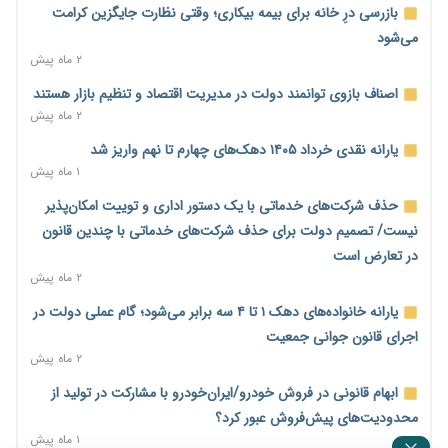
مالیات هستند
بازرسی درِ خانه برای بیمه بیکاری؛ وقتی نظارت جایگزین کرامت
۲ روز پیش
می‌شود
۲ ماه پیش
پیش‌بینی افزایش تولید برنج؛ نیاز وارداتی کشور به ۵۰۰ هزار تن
کاهش می‌یابد
اصناف بازوی توانمند دولت در مدیریت اقتصاد و تنظیم بازار هستند
۲ روز پیش
۲ ماه پیش
امضای تفاهم‌نامه تجاری ایران و پاکستان؛ هدف‌گذاری تجارت ۱۰
یارانه نقدی خرداد ۱۴۰۵ دهک‌های چهارم تا نهم واریز شد
میلیارد دلاری
۱ ماه پیش
۲ روز پیش
حذف شرکت‌های خدماتی با یک دستور اداری و توییت امکان‌پذیر
اختیارات جدید گمرکات برای تمدید ورود موقت کالا و خودرو تا
نیست/ تصمیم دولت برای حذف شرکت‌های خدماتی با چندین قانون
پایان شهریور ابلاغ شد
در تعارض است
۲ روز پیش
۲ ماه پیش
فهرست کالاهای فولادی و فلزات مشمول بازگشت ۱۰۰ درصد ارز
یارانه خانواده‌های دهک ۱ تا ۴ سه برابر می‌شود؛ گام عملی دولت در
صادراتی ابلاغ شد
اجرای قانون جوانی جمعیت
۲ روز پیش
۲ ماه پیش
مرحله سیزدهم کالابرگ در سایه تورم؛ قدرت خرید یارانه یک‌میلیونی
ابهام قانونی در فروش خودرو/ایران‌خودرو با مشارکت در تولید از
بیش از پیش آب رفت
محدودیت‌های پیش‌فروش عبور کرد؟
۲ روز پیش
۱ ماه پیش