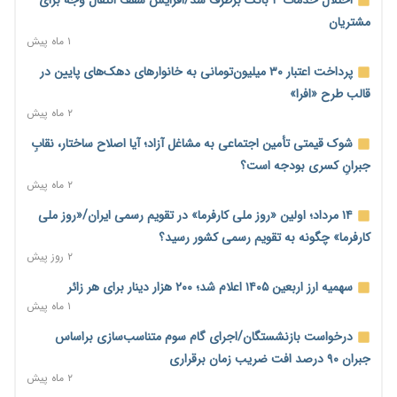
۲ روز پیش
مشتریان
۱ ماه پیش
محدودیت تازه برای شبکه بانکی؛ افزایش سپرده قانونی با هدف
کنترل تورم
پرداخت اعتبار ۳۰ میلیون‌تومانی به خانوارهای دهک‌های پایین در
۲ روز پیش
قالب طرح «افرا»
۲ ماه پیش
ترمز تولید خودرو کشیده شد؛ افت ۲۵ درصدی تیراژ ایران‌خودرو،
سایپا و پارس‌خودرو
شوک قیمتی تأمین اجتماعی به مشاغل آزاد؛ آیا اصلاح ساختار، نقابِ
۲ روز پیش
جبرانِ کسری بودجه است؟
۲ ماه پیش
بنگاه‌داری بانک‌ها؛ مانع بزرگ خانه‌دار شدن مستأجران
۲ روز پیش
۱۴ مرداد؛ اولین «روز ملی کارفرما» در تقویم رسمی ایران/«روز ملی
کارفرما» چگونه به تقویم رسمی کشور رسید؟
نماینده مجلس: توسعه مرزهای زمینی به راهبرد تأمین کالاهای
۲ روز پیش
اساسی تبدیل شود
۲ روز پیش
سهمیه ارز اربعین ۱۴۰۵ اعلام شد؛ ۲۰۰ هزار دینار برای هر زائر
۱ ماه پیش
خانه کارگر قزوین: شکاف دستمزد و هزینه معیشت هر روز عمیق‌تر
می‌شود
درخواست بازنشستگان/اجرای گام سوم متناسب‌سازی براساس
۲ روز پیش
جبران ۹۰ درصد افت ضریب زمان برقراری
۲ ماه پیش
رئیس سازمان امور مالیاتی: بلاگرهای پردرآمد مشمول پرداخت