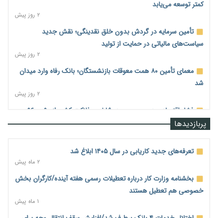
کمتر توسعه می‌یابد
۲ روز پیش
تأمین سرمایه در گردش بدون خلق نقدینگی؛ نقش جدید
سیاست‌های مالیاتی در حمایت از تولید
۲ روز پیش
معمای تأمین ۸۰ همت معوقات بازنشستگان؛ بانک رفاه وارد میدان
شد
۲ روز پیش
فشار اقتصادی در مسیر صعود؛ شاخص فلاکت کشور از ۹۰ به ۹۶
درصد رسید
پربازدیدها
۲ روز پیش
رشد ۷۵ هزار میلیاردی بازار خرید اعتباری؛ فین‌تک‌ها وارد میدان
تعرفه‌های جدید کاریابی در سال ۱۴۰۵ ابلاغ شد
شدند
۲ ماه پیش
۲ روز پیش
بخشنامه وزارت کار درباره تعطیلات رسمی هفته آینده/کارگران بخش
احتمال اختلال ۲۴ ساعته در سامانه‌های تأمین اجتماعی
خصوصی هم تعطیل هستند
۲ روز پیش
۱ ماه پیش
آغاز اجرای پایلوت «ردا کارت» برای دانشجویان تحصیلات تکمیلی
اختلال خدمات ۴ بانک برطرف شد/افزایش سقف انتقال وجه برای