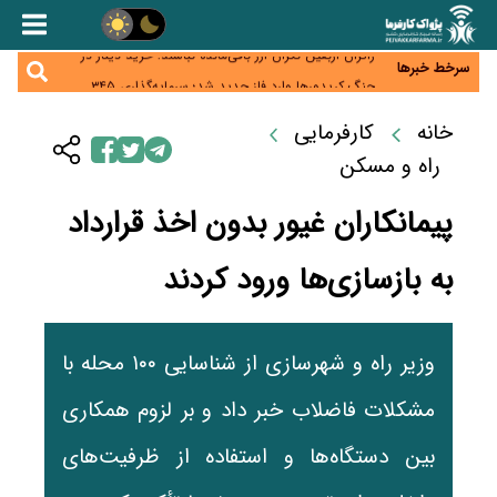
همایش و مسابقه نذری ماه صفر برگزار شد
زائران اربعین نگران ارز باقی‌مانده نباشند؛ خرید دینار در
بانک‌ها و صرافی‌ها
سرخط خبرها
جنگ کریدورها وارد فاز جدید شد؛ سرمایه‌گذاری ۳۴۵
میلیارد دلاری اوراسیا تا ۲۰۳۵
پارادوکس اینترنت در ایران؛ مصرف‌کننده بیشتر می‌پردازد،
خانه
کارفرمایی
شبکه کمتر توسعه می‌یابد
تأمین سرمایه در گردش بدون خلق نقدینگی؛ نقش
جدید سیاست‌های مالیاتی در حمایت از تولید
راه و مسکن
پیمانکاران غیور بدون اخذ قرارداد
به بازسازی‌ها ورود کردند
وزیر راه و شهرسازی از شناسایی ۱۰۰ محله با
مشکلات فاضلاب خبر داد و بر لزوم همکاری
بین دستگاه‌ها و استفاده از ظرفیت‌های