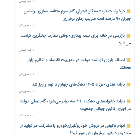
۱ ماه پیش
سمت توسعه زیرساخت رفت
۳ ساعت پیش
درخواست بازنشستگان/اجرای گام سوم متناسب‌سازی براساس
جبران ۹۰ درصد افت ضریب زمان برقراری
هشدار دیوان محاسبات درباره حساب‌های خارج از خزانه؛ ۱۲۴
۲ ماه پیش
حساب ارزی در تیررس نظارت
۳ ساعت پیش
بازرسی درِ خانه برای بیمه بیکاری؛ وقتی نظارت جایگزین کرامت
می‌شود
نه از جنگ می‌ترسیم، نه از مذاکره برای منافع ملی
۲ ماه پیش
۴ ساعت پیش
اصناف بازوی توانمند دولت در مدیریت اقتصاد و تنظیم بازار
فرمول تازه مستمری در راه است؛ کارگران بازنده اصلاحات تأمین
هستند
اجتماعی؟
۲ ماه پیش
۴ ساعت پیش
یارانه نقدی خرداد ۱۴۰۵ دهک‌های چهارم تا نهم واریز شد
کنترل ترازنامه بانک‌ها؛ شمشیر دولبه مهار تورم و تأمین مالی
۱ ماه پیش
تولید
۵ ساعت پیش
یارانه خانواده‌های دهک ۱ تا ۴ سه برابر می‌شود؛ گام عملی دولت
در اجرای قانون جوانی جمعیت
جنگ با تورم از بانک‌ها و بودجه آغاز می‌شود؛ نسخه انضباط
۲ ماه پیش
آهنین برای اقتصاد
۵ ساعت پیش
ابهام قانونی در فروش خودرو/ایران‌خودرو با مشارکت در تولید از
محدودیت‌های پیش‌فروش عبور کرد؟
عینک گران‌تر شد؛ ارز و عوارض گمرکی قدرت خرید مردم را نشانه