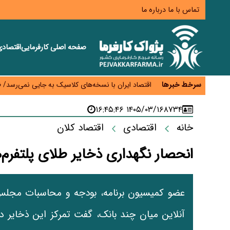
تماس با ما
درباره ما
صفحه اصلی
کارفرمایی
اقتصاد
اختیار تمدید مهلت ثبت آماری به سازمان‌های مناطق آزا
اقتصاد ایران با نسخه‌های کلاسیک به جایی نمی‌رسد/ ظرفیت تجارت ۳۰۰ میلیارد دلاری 
سرخط خبرها
درمان بیش از ۳۰ درصد حقوق بازنشستگان را می‌بلعد؛ هزینه دارو و تجهیزات ۵ برابر شد،حقوق فقط ۱.۲ برابر افزایش یافت
دام ارزان شد، گوشت نه/چرا کاهش قیمت به سفره مرد
۱۴۰۵/۰۳/۱۶ ۱۶:۴۵:۴۶
۸۷۳۴
افزایش کالابرگ در دستور کار دولت/ تصمیم‌گیری دربار
خانه
اقتصادی
اقتصاد کلان
انحصار نگهداری ذخایر طلای پلتفرم
عضو کمیسیون برنامه، بودجه و محاسبات مجلس ب
آنلاین میان چند بانک، گفت تمرکز این ذخایر در 