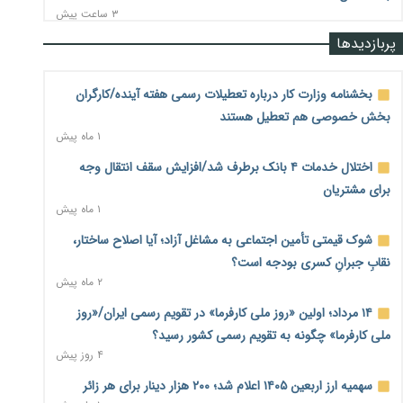
۳ ساعت پیش
پربازدیدها
نرخ سود بانکی در دوراهی تورم و رکود؛ بورس در انتظار تصمیم
سیاست‌گذار
۳ ساعت پیش
بخشنامه وزارت کار درباره تعطیلات رسمی هفته آینده/کارگران
بخش خصوصی هم تعطیل هستند
صادرات مرغ مازاد هنوز آغاز نشده است؛ چالش قیمت و
۱ ماه پیش
سیاست‌های ناپایدار در بازار جهانی
۳ ساعت پیش
اختلال خدمات ۴ بانک برطرف شد/افزایش سقف انتقال وجه
برای مشتریان
شیر صنعتی چگونه تولید می‌شود؟ پاسخ مدیر کل استاندارد به
۱ ماه پیش
شایعات فضای مجازی
۳ ساعت پیش
شوک قیمتی تأمین اجتماعی به مشاغل آزاد؛ آیا اصلاح ساختار،
نقابِ جبرانِ کسری بودجه است؟
نسخه قطعه‌سازان برای سایپا؛ خروج دولت از مدیریت پیش از
۲ ماه پیش
واگذاری
۳ ساعت پیش
۱۴ مرداد؛ اولین «روز ملی کارفرما» در تقویم رسمی ایران/«روز
ملی کارفرما» چگونه به تقویم رسمی کشور رسید؟
تجارت خارجی ایران در مسیر تسویه فرامرزی با رمزارز
۴ روز پیش
۳ ساعت پیش
سهمیه ارز اربعین ۱۴۰۵ اعلام شد؛ ۲۰۰ هزار دینار برای هر زائر
یک سال پرچالش اینترنت/دولت چهاردهم از محدودیت به