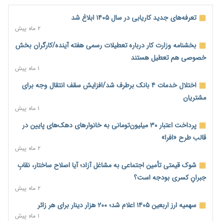
شدند
۱ روز پیش
تعرفه‌های جدید کاریابی در سال ۱۴۰۵ ابلاغ شد
احتمال اختلال ۲۴ ساعته در سامانه‌های تأمین اجتماعی
۲ ماه پیش
۱ روز پیش
بخشنامه وزارت کار درباره تعطیلات رسمی هفته آینده/کارگران بخش
آغاز اجرای پایلوت «ردا کارت» برای دانشجویان تحصیلات تکمیلی
خصوصی هم تعطیل هستند
۱ روز پیش
۱ ماه پیش
محدودیت تازه برای شبکه بانکی؛ افزایش سپرده قانونی با هدف
اختلال خدمات ۴ بانک برطرف شد/افزایش سقف انتقال وجه برای
کنترل تورم
مشتریان
۱ روز پیش
۱ ماه پیش
ترمز تولید خودرو کشیده شد؛ افت ۲۵ درصدی تیراژ ایران‌خودرو،
پرداخت اعتبار ۳۰ میلیون‌تومانی به خانوارهای دهک‌های پایین در
سایپا و پارس‌خودرو
قالب طرح «افرا»
۱ روز پیش
۲ ماه پیش
بنگاه‌داری بانک‌ها؛ مانع بزرگ خانه‌دار شدن مستأجران
شوک قیمتی تأمین اجتماعی به مشاغل آزاد؛ آیا اصلاح ساختار، نقابِ
۱ روز پیش
جبرانِ کسری بودجه است؟
۲ ماه پیش
نماینده مجلس: توسعه مرزهای زمینی به راهبرد تأمین کالاهای
اساسی تبدیل شود
سهمیه ارز اربعین ۱۴۰۵ اعلام شد؛ ۲۰۰ هزار دینار برای هر زائر
۱ روز پیش
۱ ماه پیش