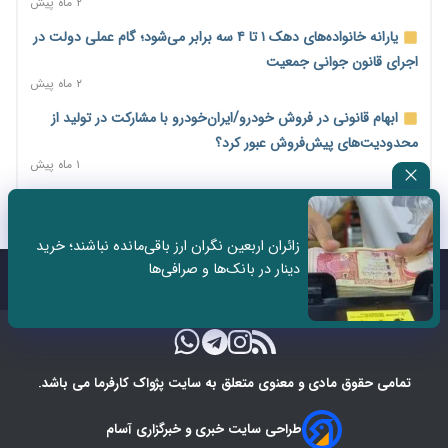
صادراتی ابلاغ شد
۲ ماه پیش
۱ روز پیش
یارانه خانواده‌های دهک ۱ تا ۴ سه برابر می‌شود؛ گام عملی دولت در
مرحله سیزدهم کالابرگ در سایه تورم؛ قدرت خرید یارانه یک‌میلیونی
اجرای قانون جوانی جمعیت
بیش از پیش آب رفت
۲ ماه پیش
۱ روز پیش
ابهام قانونی در فروش خودرو/ایران‌خودرو با مشارکت در تولید از
۱۴ مرداد؛ اولین «روز ملی کارفرما» در تقویم رسمی ایران/«روز ملی
محدودیت‌های پیش‌فروش عبور کرد؟
کارفرما» چگونه به تقویم رسمی کشور رسید؟
۱ ماه پیش
۲ روز پیش
سه نماد جدید اخزا در فرابورس پذیرش شد
سکه در یک قدمی ۱۸۵ میلیون تومان
۲ ماه پیش
۳ روز پیش
زائران اربعین نگران ارز باقی‌مانده نباشند؛ خرید
ثبت نادرست عنوان شغلی، کارگر و کارفرما را با جریمه و شکایت
دینار در بانک‌ها و صرافی‌ها
تشکل‌ها در مسیر ارتقای تاب‌آوری اعضا برنامه‌ریزی کنند
روبه‌رو می‌کند
تماس با ما
درباره ما
۳ روز پیش
۲ ماه پیش
ساماندهی نیروهای شرکتی نباید قربانی ملاحظات انتخاباتی شود/
برخی نمایندگان به دنبال حذف شرکت‌هایی که وجود ندارند!
۳ روز پیش
تمامی حقوق مادی و معنوی متعلق به سایت پژواک کارفرما می باشد.
کیف پول ایران؛ انجام تراکنش‌های مالی بدون نیاز به اینترنت
طراحی سایت خبری و خبرگزاری آسام
۳ روز پیش