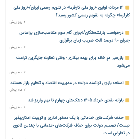
خانه کارگر قزوین: شکاف دستمزد و هزینه معیشت هر روز عمیق‌تر
۱۴ مرداد؛ اولین «روز ملی کارفرما» در تقویم رسمی ایران/«روز ملی
می‌شود
کارفرما» چگونه به تقویم رسمی کشور رسید؟
۱ روز پیش
۲ روز پیش
رئیس سازمان امور مالیاتی: بلاگرهای پردرآمد مشمول پرداخت
درخواست بازنشستگان/اجرای گام سوم متناسب‌سازی براساس
مالیات هستند
جبران ۹۰ درصد افت ضریب زمان برقراری
۱ روز پیش
۲ ماه پیش
پیش‌بینی افزایش تولید برنج؛ نیاز وارداتی کشور به ۵۰۰ هزار تن
بازرسی درِ خانه برای بیمه بیکاری؛ وقتی نظارت جایگزین کرامت
کاهش می‌یابد
می‌شود
۱ روز پیش
۲ ماه پیش
امضای تفاهم‌نامه تجاری ایران و پاکستان؛ هدف‌گذاری تجارت ۱۰
اصناف بازوی توانمند دولت در مدیریت اقتصاد و تنظیم بازار هستند
میلیارد دلاری
۲ ماه پیش
۱ روز پیش
یارانه نقدی خرداد ۱۴۰۵ دهک‌های چهارم تا نهم واریز شد
اختیارات جدید گمرکات برای تمدید ورود موقت کالا و خودرو تا
۱ ماه پیش
پایان شهریور ابلاغ شد
حذف شرکت‌های خدماتی با یک دستور اداری و توییت امکان‌پذیر
۱ روز پیش
نیست/ تصمیم دولت برای حذف شرکت‌های خدماتی با چندین قانون
فهرست کالاهای فولادی و فلزات مشمول بازگشت ۱۰۰ درصد ارز
در تعارض است