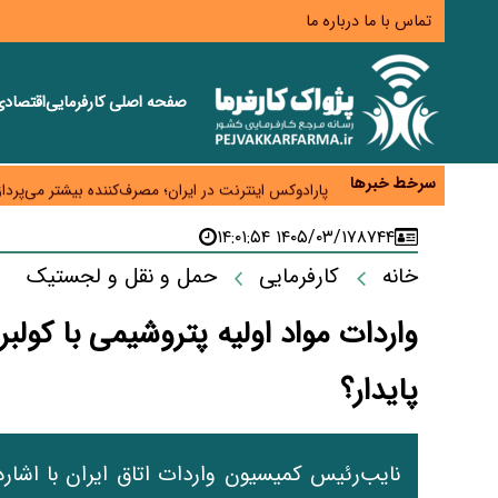
تماس با ما
درباره ما
صفحه اصلی
کارفرمایی
اقتصاد
زائران اربعین نگران ارز باقی‌مانده نباشند؛ خرید دینار د
جنگ کریدورها وارد فاز جدید شد؛ سرمایه‌گذاری ۳۴۵ میلیارد دلاری اوراسیا تا ۲۰۳۵
سرخط خبرها
پارادوکس اینترنت در ایران؛ مصرف‌کننده بیشتر می‌پرداز
تأمین سرمایه در گردش بدون خلق نقدینگی؛ نقش جدید
۱۴۰۵/۰۳/۱۷ ۱۴:۰۱:۵۴
۸۷۴۴
معمای تأمین ۸۰ همت معوقات بازنشستگان؛ بانک رفاه وارد میدان شد
خانه
کارفرمایی
حمل و نقل و لجستیک
واردات مواد اولیه پتروشیمی با کولب
پایدار؟
نایب‌رئیس کمیسیون واردات اتاق ایران با اشاره