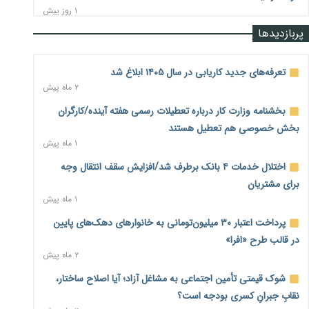
۱ روز پیش
پربازدیدها
رشد ۷۵ هزار میلیاردی بازار خرید اعتباری؛ فین‌تک‌ها وارد میدان
شدند
۱ روز پیش
تعرفه‌های جدید کاریابی در سال ۱۴۰۵ ابلاغ شد
۲ ماه پیش
احتمال اختلال ۲۴ ساعته در سامانه‌های تأمین اجتماعی
۱ روز پیش
بخشنامه وزارت کار درباره تعطیلات رسمی هفته آینده/کارگران
بخش خصوصی هم تعطیل هستند
آغاز اجرای پایلوت «ردا کارت» برای دانشجویان تحصیلات تکمیلی
۱ ماه پیش
۱ روز پیش
اختلال خدمات ۴ بانک برطرف شد/افزایش سقف انتقال وجه
محدودیت تازه برای شبکه بانکی؛ افزایش سپرده قانونی با هدف
برای مشتریان
کنترل تورم
۱ ماه پیش
۱ روز پیش
پرداخت اعتبار ۳۰ میلیون‌تومانی به خانوارهای دهک‌های پایین
ترمز تولید خودرو کشیده شد؛ افت ۲۵ درصدی تیراژ ایران‌خودرو،
در قالب طرح «افرا»
سایپا و پارس‌خودرو
۲ ماه پیش
۱ روز پیش
شوک قیمتی تأمین اجتماعی به مشاغل آزاد؛ آیا اصلاح ساختار،
بنگاه‌داری بانک‌ها؛ مانع بزرگ خانه‌دار شدن مستأجران
۱ روز پیش
نقابِ جبرانِ کسری بودجه است؟