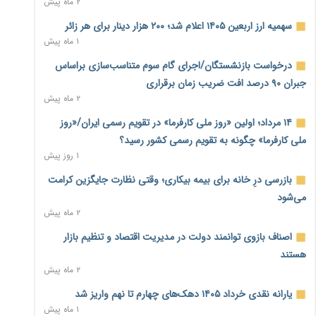
۲ ماه پیش
نماینده مجلس: توسعه مرزهای زمینی به راهبرد تأمین کالاهای
سهمیه ارز اربعین ۱۴۰۵ اعلام شد؛ ۲۰۰ هزار دینار برای هر زائر
اساسی تبدیل شود
۱ ماه پیش
۱ روز پیش
درخواست بازنشستگان/اجرای گام سوم متناسب‌سازی براساس
خانه کارگر قزوین: شکاف دستمزد و هزینه معیشت هر روز عمیق‌تر
جبران ۹۰ درصد افت ضریب زمان برقراری
می‌شود
۲ ماه پیش
۱ روز پیش
۱۴ مرداد؛ اولین «روز ملی کارفرما» در تقویم رسمی ایران/«روز
رئیس سازمان امور مالیاتی: بلاگرهای پردرآمد مشمول پرداخت
ملی کارفرما» چگونه به تقویم رسمی کشور رسید؟
مالیات هستند
۱ روز پیش
۱ روز پیش
بازرسی درِ خانه برای بیمه بیکاری؛ وقتی نظارت جایگزین کرامت
پیش‌بینی افزایش تولید برنج؛ نیاز وارداتی کشور به ۵۰۰ هزار تن
می‌شود
کاهش می‌یابد
۲ ماه پیش
۱ روز پیش
اصناف بازوی توانمند دولت در مدیریت اقتصاد و تنظیم بازار
امضای تفاهم‌نامه تجاری ایران و پاکستان؛ هدف‌گذاری تجارت ۱۰
هستند
میلیارد دلاری
۲ ماه پیش
۱ روز پیش
یارانه نقدی خرداد ۱۴۰۵ دهک‌های چهارم تا نهم واریز شد
اختیارات جدید گمرکات برای تمدید ورود موقت کالا و خودرو تا
۱ ماه پیش
پایان شهریور ابلاغ شد