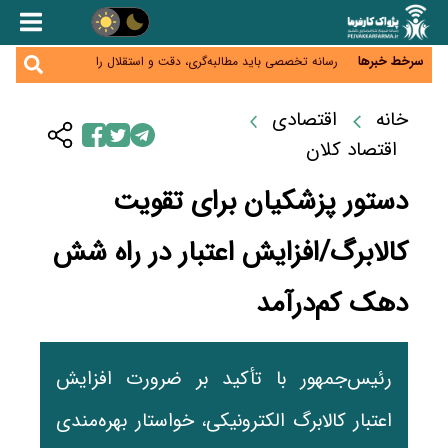
هشدار درباره کاهش عرضه مسکن اجاره‌ای؛ دولت
واحدهای خود را وارد بازار کند
رسانه تخصصی باید مطالبه‌گری، دقت و استقلال را
سرخط خبرها
سرلوحه کار خود قرار دهد
احراز صلاحیت ۱۹۴۱ مدیر در شرکت‌های وزارت کار انجام
نشده است؛ شایسته‌سالاری زیر فشار؟
صادرات محصولات آب‌بر در اوج خشکسالی؛ تراز تجاری
خانه
اقتصادی
به چه قیمتی؟
موبایل گران می‌شود؟ هزینه واردات ۱۰ برابر شد، ثبت
اقتصاد کلان
سفارش همچنان متوقف است
دستور پزشکیان برای تقویت
کالابرگ/افزایش اعتبار در راه شش
دهک کم‌درآمد
رئیس‌جمهور با تأکید بر ضرورت افزایش
اعتبار کالابرگ الکترونیکی، خواستار بهره‌مندی