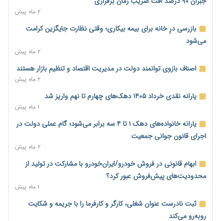
جبران ۹۰ درصد افت ضریب زمان برقراری
ورود بخش خصوصی به حکمرانی اشتغال؛ «یاوران پیشرفت»
۲ ماه پیش
امسال گسترده‌تر می‌شود
بازرسی درِ خانه برای بیمه بیکاری؛ وقتی نظارت جایگزین کرامت
۷ ساعت پیش
می‌شود
مطالبه کارگران جنوب برای پرداخت «حق جنگ»؛ از نفت و گاز تا
۲ ماه پیش
شبکه برق
اصناف بازوی توانمند دولت در مدیریت اقتصاد و تنظیم بازار هستند
۷ ساعت پیش
۲ ماه پیش
حساب‌های شرکت ملی نفت در بانک صنعت و معدن مسدود شد؛
یارانه نقدی خرداد ۱۴۰۵ دهک‌های چهارم تا نهم واریز شد
بدهی یک میلیارد دلاری
۱ ماه پیش
۷ ساعت پیش
یارانه خانواده‌های دهک ۱ تا ۴ سه برابر می‌شود؛ گام عملی دولت در
درآمد کارگزاری‌ها چقدر است؟ کانون کارگزاران اعداد منتشرشده در
اجرای قانون جوانی جمعیت
فضای مجازی را تکذیب کرد
۲ ماه پیش
۸ ساعت پیش
ابهام قانونی در فروش خودرو/ایران‌خودرو با مشارکت در تولید از
بیکاری ۷ درصدی روی کاغذ؛ آیا در واقعیت هم این چنین است؟
محدودیت‌های پیش‌فروش عبور کرد؟
۹ ساعت پیش
۱ ماه پیش
روز خبرنگار؛ مطالبه‌ای فراتر از تبریک برای پاسداشت حقیقت و
ثبت نادرست عنوان شغلی، کارگر و کارفرما را با جریمه و شکایت
امنیت شغلی
روبه‌رو می‌کند