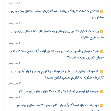
سهمیه جدید
۱ ماه پیش
۶ ساعت پیش
اختلال خدمات ۴ بانک برطرف شد/افزایش سقف انتقال وجه برای
منابع صندوق ملی مسکن به متقاضیان رسید؛ اولویت با پروژه‌های
مشتریان
بالای ۸۰ درصد پیشرفت
۱ ماه پیش
۶ ساعت پیش
پرداخت اعتبار ۳۰ میلیون‌تومانی به خانوارهای دهک‌های پایین در
هشدار درباره آینده صندوق‌های بازنشستگی؛ اعتماد بیمه‌پردازان را
قالب طرح «افرا»
قربانی نکنیم
۲ ماه پیش
۶ ساعت پیش
شوک قیمتی تأمین اجتماعی به مشاغل آزاد؛ آیا اصلاح ساختار، نقابِ
ترمیم مزد در راه است؟ تأکید بر افزایش مزد پایه و شفافیت سبد
جبرانِ کسری بودجه است؟
معیشت
۲ ماه پیش
۷ ساعت پیش
۱۴ مرداد؛ اولین «روز ملی کارفرما» در تقویم رسمی ایران/«روز ملی
وام بدون رتبه اعتباری؛ صندوق کارآفرینی امید از حمایت متفاوت
کارفرما» چگونه به تقویم رسمی کشور رسید؟
خود می‌گوید
۳ روز پیش
۷ ساعت پیش
سهمیه ارز اربعین ۱۴۰۵ اعلام شد؛ ۲۰۰ هزار دینار برای هر زائر
ناترازی برق ۳۰ درصد کاهش یافت؛ وعده وزارت نیرو برای رفع
۱ ماه پیش
محدودیت صنایع
درخواست بازنشستگان/اجرای گام سوم متناسب‌سازی براساس
۷ ساعت پیش