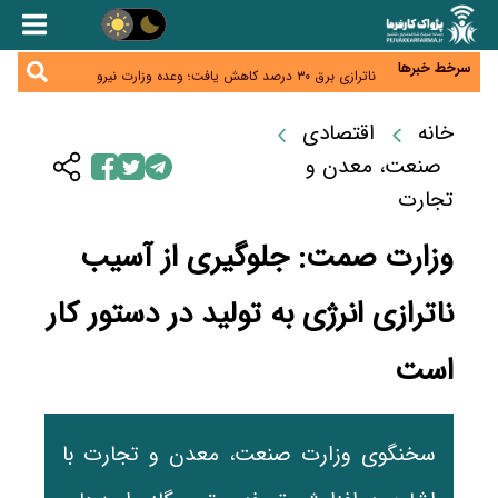
ترمیم مزد در راه است؟ تأکید بر افزایش مزد پایه و
شفافیت سبد معیشت
وام بدون رتبه اعتباری؛ صندوق کارآفرینی امید از حمایت
متفاوت خود می‌گوید
سرخط خبرها
ناترازی برق ۳۰ درصد کاهش یافت؛ وعده وزارت نیرو
برای رفع محدودیت صنایع
ورود بخش خصوصی به حکمرانی اشتغال؛ «یاوران
پیشرفت» امسال گسترده‌تر می‌شود
خانه
اقتصادی
مطالبه کارگران جنوب برای پرداخت «حق جنگ»؛ از نفت
و گاز تا شبکه برق
صنعت، معدن و
تجارت
وزارت صمت: جلوگیری از آسیب
ناترازی انرژی به تولید در دستور کار
است
سخنگوی وزارت صنعت، معدن و تجارت با