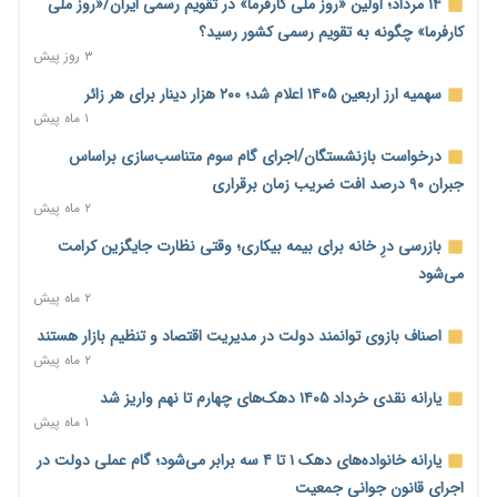
پارادوکس اینترنت در ایران؛ مصرف‌کننده بیشتر می‌پردازد، شبکه
۱۴ مرداد؛ اولین «روز ملی کارفرما» در تقویم رسمی ایران/«روز ملی
کمتر توسعه می‌یابد
کارفرما» چگونه به تقویم رسمی کشور رسید؟
۲ روز پیش
۳ روز پیش
تأمین سرمایه در گردش بدون خلق نقدینگی؛ نقش جدید
سهمیه ارز اربعین ۱۴۰۵ اعلام شد؛ ۲۰۰ هزار دینار برای هر زائر
سیاست‌های مالیاتی در حمایت از تولید
۱ ماه پیش
۲ روز پیش
درخواست بازنشستگان/اجرای گام سوم متناسب‌سازی براساس
معمای تأمین ۸۰ همت معوقات بازنشستگان؛ بانک رفاه وارد میدان
جبران ۹۰ درصد افت ضریب زمان برقراری
شد
۲ ماه پیش
۲ روز پیش
بازرسی درِ خانه برای بیمه بیکاری؛ وقتی نظارت جایگزین کرامت
فشار اقتصادی در مسیر صعود؛ شاخص فلاکت کشور از ۹۰ به ۹۶
می‌شود
درصد رسید
۲ ماه پیش
۲ روز پیش
اصناف بازوی توانمند دولت در مدیریت اقتصاد و تنظیم بازار هستند
رشد ۷۵ هزار میلیاردی بازار خرید اعتباری؛ فین‌تک‌ها وارد میدان
۲ ماه پیش
شدند
یارانه نقدی خرداد ۱۴۰۵ دهک‌های چهارم تا نهم واریز شد
۲ روز پیش
۱ ماه پیش
احتمال اختلال ۲۴ ساعته در سامانه‌های تأمین اجتماعی
یارانه خانواده‌های دهک ۱ تا ۴ سه برابر می‌شود؛ گام عملی دولت در
۲ روز پیش
اجرای قانون جوانی جمعیت