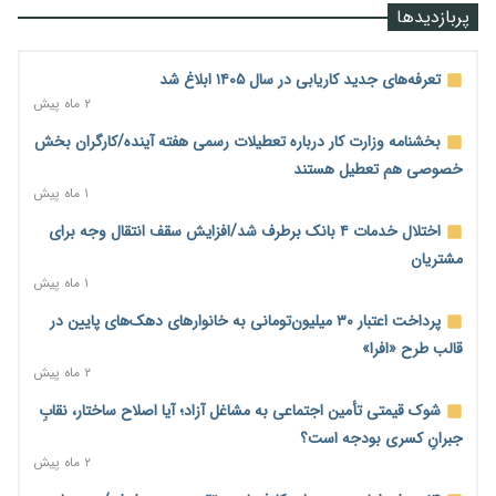
درآمد کارگزاری‌ها چقدر است؟ کانون کارگزاران اعداد منتشرشده در
پربازدیدها
فضای مجازی را تکذیب کرد
۱ ساعت پیش
تعرفه‌های جدید کاریابی در سال ۱۴۰۵ ابلاغ شد
بیکاری ۷ درصدی روی کاغذ؛ آیا در واقعیت هم این چنین است؟
۲ ماه پیش
۲ ساعت پیش
بخشنامه وزارت کار درباره تعطیلات رسمی هفته آینده/کارگران بخش
روز خبرنگار؛ مطالبه‌ای فراتر از تبریک برای پاسداشت حقیقت و
خصوصی هم تعطیل هستند
امنیت شغلی
۱ ماه پیش
۲ ساعت پیش
اختلال خدمات ۴ بانک برطرف شد/افزایش سقف انتقال وجه برای
همایش و مسابقه نذری ماه صفر برگزار شد
مشتریان
۱۹ ساعت پیش
۱ ماه پیش
زائران اربعین نگران ارز باقی‌مانده نباشند؛ خرید دینار در بانک‌ها و
پرداخت اعتبار ۳۰ میلیون‌تومانی به خانوارهای دهک‌های پایین در
صرافی‌ها
قالب طرح «افرا»
۲ روز پیش
۲ ماه پیش
جنگ کریدورها وارد فاز جدید شد؛ سرمایه‌گذاری ۳۴۵ میلیارد دلاری
شوک قیمتی تأمین اجتماعی به مشاغل آزاد؛ آیا اصلاح ساختار، نقابِ
اوراسیا تا ۲۰۳۵
جبرانِ کسری بودجه است؟
۲ روز پیش
۲ ماه پیش