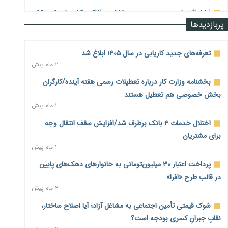
فشار اقتصادی در مسیر صعود؛ شاخص فلاکت کشور از ۹۰ به ۹۶
پربازدیدها
درصد رسید
۲ روز پیش
تعرفه‌های جدید کاریابی در سال ۱۴۰۵ ابلاغ شد
رشد ۷۵ هزار میلیاردی بازار خرید اعتباری؛ فین‌تک‌ها وارد میدان
۲ ماه پیش
شدند
۲ روز پیش
بخشنامه وزارت کار درباره تعطیلات رسمی هفته آینده/کارگران
بخش خصوصی هم تعطیل هستند
احتمال اختلال ۲۴ ساعته در سامانه‌های تأمین اجتماعی
۱ ماه پیش
۲ روز پیش
اختلال خدمات ۴ بانک برطرف شد/افزایش سقف انتقال وجه
آغاز اجرای پایلوت «ردا کارت» برای دانشجویان تحصیلات تکمیلی
۲ روز پیش
برای مشتریان
۱ ماه پیش
محدودیت تازه برای شبکه بانکی؛ افزایش سپرده قانونی با هدف
پرداخت اعتبار ۳۰ میلیون‌تومانی به خانوارهای دهک‌های پایین
کنترل تورم
۲ روز پیش
در قالب طرح «افرا»
۲ ماه پیش
ترمز تولید خودرو کشیده شد؛ افت ۲۵ درصدی تیراژ ایران‌خودرو،
شوک قیمتی تأمین اجتماعی به مشاغل آزاد؛ آیا اصلاح ساختار،
سایپا و پارس‌خودرو
۲ روز پیش
نقابِ جبرانِ کسری بودجه است؟