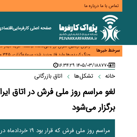
تماس با ما
درباره ما
صفحه اصلی
کارفرمایی
اقتصاد
همایش و مسابقه نذری ماه صفر برگزار شد
زائران اربعین نگران ارز باقی‌مانده نباشند؛ خرید دینار د
سرخط خبرها
جنگ کریدورها وارد فاز جدید شد؛ سرمایه‌گذاری ۳۴۵ میلیارد دلاری اوراسیا تا ۲۰۳۵
پارادوکس اینترنت در ایران؛ مصرف‌کننده بیشتر می‌پرداز
۱۴۰۵/۰۳/۱۸ ۱۶:۳۴:۲۹
۸۷۷۰
تأمین سرمایه در گردش بدون خلق نقدینگی؛ نقش جدید
خانه
تشکل‌ها
اتاق بازرگانی
لغو مراسم روز ملی فرش در اتاق ایرا
برگزار می‌شود
مراسم روز ملی فرش ک