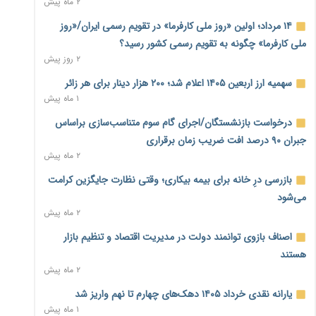
۲ ماه پیش
بنگاه‌داری بانک‌ها؛ مانع بزرگ خانه‌دار شدن مستأجران
۲ روز پیش
۱۴ مرداد؛ اولین «روز ملی کارفرما» در تقویم رسمی ایران/«روز
ملی کارفرما» چگونه به تقویم رسمی کشور رسید؟
نماینده مجلس: توسعه مرزهای زمینی به راهبرد تأمین کالاهای
۲ روز پیش
اساسی تبدیل شود
۲ روز پیش
سهمیه ارز اربعین ۱۴۰۵ اعلام شد؛ ۲۰۰ هزار دینار برای هر زائر
۱ ماه پیش
خانه کارگر قزوین: شکاف دستمزد و هزینه معیشت هر روز عمیق‌تر
درخواست بازنشستگان/اجرای گام سوم متناسب‌سازی براساس
می‌شود
۲ روز پیش
جبران ۹۰ درصد افت ضریب زمان برقراری
۲ ماه پیش
رئیس سازمان امور مالیاتی: بلاگرهای پردرآمد مشمول پرداخت
بازرسی درِ خانه برای بیمه بیکاری؛ وقتی نظارت جایگزین کرامت
مالیات هستند
۲ روز پیش
می‌شود
۲ ماه پیش
پیش‌بینی افزایش تولید برنج؛ نیاز وارداتی کشور به ۵۰۰ هزار تن
اصناف بازوی توانمند دولت در مدیریت اقتصاد و تنظیم بازار
کاهش می‌یابد
۲ روز پیش
هستند
۲ ماه پیش
امضای تفاهم‌نامه تجاری ایران و پاکستان؛ هدف‌گذاری تجارت ۱۰
یارانه نقدی خرداد ۱۴۰۵ دهک‌های چهارم تا نهم واریز شد
میلیارد دلاری
۱ ماه پیش
۲ روز پیش