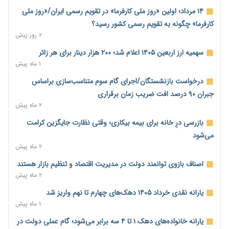
۲ روز پیش
۱۴ مرداد؛ اولین «روز ملی کارفرما» در تقویم رسمی ایران/«روز ملی
کارفرما» چگونه به تقویم رسمی کشور رسید؟
نماینده مجلس: توسعه مرزهای زمینی به راهبرد تأمین کالاهای
۲ روز پیش
اساسی تبدیل شود
۲ روز پیش
سهمیه ارز اربعین ۱۴۰۵ اعلام شد؛ ۲۰۰ هزار دینار برای هر زائر
۱ ماه پیش
خانه کارگر قزوین: شکاف دستمزد و هزینه معیشت هر روز عمیق‌تر
می‌شود
درخواست بازنشستگان/اجرای گام سوم متناسب‌سازی براساس
۲ روز پیش
جبران ۹۰ درصد افت ضریب زمان برقراری
۲ ماه پیش
رئیس سازمان امور مالیاتی: بلاگرهای پردرآمد مشمول پرداخت
مالیات هستند
بازرسی درِ خانه برای بیمه بیکاری؛ وقتی نظارت جایگزین کرامت
۲ روز پیش
می‌شود
۲ ماه پیش
پیش‌بینی افزایش تولید برنج؛ نیاز وارداتی کشور به ۵۰۰ هزار تن
کاهش می‌یابد
اصناف بازوی توانمند دولت در مدیریت اقتصاد و تنظیم بازار هستند
۲ روز پیش
۲ ماه پیش
امضای تفاهم‌نامه تجاری ایران و پاکستان؛ هدف‌گذاری تجارت ۱۰
یارانه نقدی خرداد ۱۴۰۵ دهک‌های چهارم تا نهم واریز شد
میلیارد دلاری
۱ ماه پیش
۲ روز پیش
یارانه خانواده‌های دهک ۱ تا ۴ سه برابر می‌شود؛ گام عملی دولت در