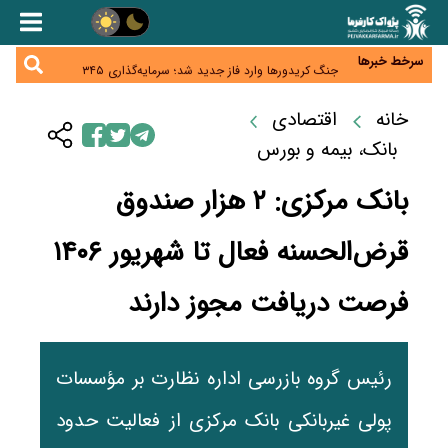
همایش و مسابقه نذری ماه صفر برگزار شد
زائران اربعین نگران ارز باقی‌مانده نباشند؛ خرید دینار در
بانک‌ها و صرافی‌ها
سرخط خبرها
جنگ کریدورها وارد فاز جدید شد؛ سرمایه‌گذاری ۳۴۵
میلیارد دلاری اوراسیا تا ۲۰۳۵
پارادوکس اینترنت در ایران؛ مصرف‌کننده بیشتر می‌پردازد،
شبکه کمتر توسعه می‌یابد
خانه
اقتصادی
تأمین سرمایه در گردش بدون خلق نقدینگی؛ نقش
جدید سیاست‌های مالیاتی در حمایت از تولید
بانک، بیمه و بورس
بانک مرکزی: ۲ هزار صندوق
قرض‌الحسنه فعال تا شهریور ۱۴۰۶
فرصت دریافت مجوز دارند
رئیس گروه بازرسی اداره نظارت بر مؤسسات
پولی غیربانکی بانک مرکزی از فعالیت حدود