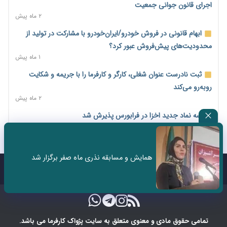
اختیارات جدید گمرکات برای تمدید ورود موقت کالا و خودرو تا
اجرای قانون جوانی جمعیت
پایان شهریور ابلاغ شد
۲ ماه پیش
۲ روز پیش
ابهام قانونی در فروش خودرو/ایران‌خودرو با مشارکت در تولید از
فهرست کالاهای فولادی و فلزات مشمول بازگشت ۱۰۰ درصد ارز
محدودیت‌های پیش‌فروش عبور کرد؟
صادراتی ابلاغ شد
۱ ماه پیش
۲ روز پیش
ثبت نادرست عنوان شغلی، کارگر و کارفرما را با جریمه و شکایت
مرحله سیزدهم کالابرگ در سایه تورم؛ قدرت خرید یارانه یک‌میلیونی
روبه‌رو می‌کند
بیش از پیش آب رفت
۲ ماه پیش
۲ روز پیش
سه نماد جدید اخزا در فرابورس پذیرش شد
۱۴ مرداد؛ اولین «روز ملی کارفرما» در تقویم رسمی ایران/«روز ملی
۲ ماه پیش
کارفرما» چگونه به تقویم رسمی کشور رسید؟
روند تغییرات مدیریتی هلدینگ خلیج فارس قانونی است؟/
۲ روز پیش
روایت‌های متناقض و نگرانی سهامداران
همایش و مسابقه نذری ماه صفر برگزار شد
سکه در یک قدمی ۱۸۵ میلیون تومان
۱ ماه پیش
تماس با ما
درباره ما
۴ روز پیش
تشکل‌ها در مسیر ارتقای تاب‌آوری اعضا برنامه‌ریزی کنند
۴ روز پیش
تمامی حقوق مادی و معنوی متعلق به سایت پژواک کارفرما می باشد.
ساماندهی نیروهای شرکتی نباید قربانی ملاحظات انتخاباتی شود/