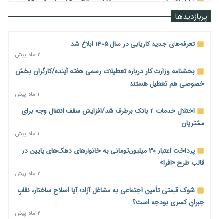
فشار اقتصادی در مسیر صعود؛ شاخص فلاکت کشور از ۹۰ به ۹۶
درصد رسید
پربازدیدها
۲ روز پیش
رشد ۷۵ هزار میلیاردی بازار خرید اعتباری؛ فین‌تک‌ها وارد میدان
تعرفه‌های جدید کاریابی در سال ۱۴۰۵ ابلاغ شد
شدند
۲ ماه پیش
۲ روز پیش
بخشنامه وزارت کار درباره تعطیلات رسمی هفته آینده/کارگران بخش
احتمال اختلال ۲۴ ساعته در سامانه‌های تأمین اجتماعی
خصوصی هم تعطیل هستند
۲ روز پیش
۱ ماه پیش
آغاز اجرای پایلوت «ردا کارت» برای دانشجویان تحصیلات تکمیلی
اختلال خدمات ۴ بانک برطرف شد/افزایش سقف انتقال وجه برای
۲ روز پیش
مشتریان
۱ ماه پیش
محدودیت تازه برای شبکه بانکی؛ افزایش سپرده قانونی با هدف
کنترل تورم
پرداخت اعتبار ۳۰ میلیون‌تومانی به خانوارهای دهک‌های پایین در
۲ روز پیش
قالب طرح «افرا»
۲ ماه پیش
ترمز تولید خودرو کشیده شد؛ افت ۲۵ درصدی تیراژ ایران‌خودرو،
سایپا و پارس‌خودرو
شوک قیمتی تأمین اجتماعی به مشاغل آزاد؛ آیا اصلاح ساختار، نقابِ
۲ روز پیش
جبرانِ کسری بودجه است؟
۲ ماه پیش
بنگاه‌داری بانک‌ها؛ مانع بزرگ خانه‌دار شدن مستأجران